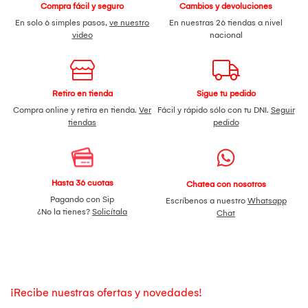
Compra fácil y seguro
Cambios y devoluciones
En solo 6 simples pasos,
ve nuestro
En nuestras 26 tiendas a nivel
video
nacional
Retiro en tienda
Sigue tu pedido
Compra online y retira en tienda.
Ver
Fácil y rápido sólo con tu DNI.
Seguir
tiendas
pedido
Hasta 36 cuotas
Chatea con nosotros
Pagando con Sip
Escríbenos a nuestro
Whatsapp
¿No la tienes?
Solicítala
Chat
¡Recibe nuestras ofertas y novedades!