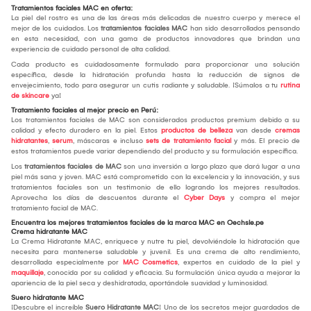
Tratamientos faciales MAC en oferta:
La piel del rostro es una de las áreas más delicadas de nuestro cuerpo y merece el
mejor de los cuidados. Los
tratamientos faciales MAC
han sido desarrollados pensando
en esta necesidad, con una gama de productos innovadores que brindan una
experiencia de cuidado personal de alta calidad.
Cada producto es cuidadosamente formulado para proporcionar una solución
específica, desde la hidratación profunda hasta la reducción de signos de
envejecimiento, todo para asegurar un cutis radiante y saludable. ¡Súmalos a tu
rutina
de skincare
ya!
Tratamiento faciales al mejor precio en Perú:
Los tratamientos faciales de MAC son considerados productos premium debido a su
calidad y efecto duradero en la piel. Estos
productos de belleza
van desde
cremas
hidratantes
,
serum
, máscaras e incluso
sets de tratamiento facial
y más. El precio de
estos tratamientos puede variar dependiendo del producto y su formulación específica.
Los
tratamientos faciales de MAC
son una inversión a largo plazo que dará lugar a una
piel más sana y joven. MAC está comprometido con la excelencia y la innovación, y sus
tratamientos faciales son un testimonio de ello logrando los mejores resultados.
Aprovecha los días de descuentos durante el
Cyber Days
y compra el mejor
tratamiento facial de MAC.
Encuentra los mejores tratamientos faciales de la marca MAC en Oechsle.pe
Crema hidratante MAC
La Crema Hidratante MAC, enriquece y nutre tu piel, devolviéndole la hidratación que
necesita para mantenerse saludable y juvenil. Es una crema de alto rendimiento,
desarrollada especialmente por
MAC Cosmetics
, expertos en cuidado de la piel y
maquillaje
, conocida por su calidad y eficacia. Su formulación única ayuda a mejorar la
apariencia de la piel seca y deshidratada, aportándole suavidad y luminosidad.
Suero hidratante MAC
¡Descubre el increíble
Suero Hidratante MAC
! Uno de los secretos mejor guardados de