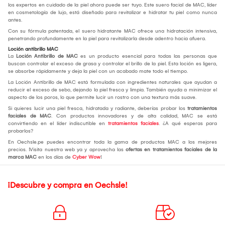
los expertos en cuidado de la piel ahora puede ser tuyo. Este suero facial de MAC, líder
en cosmetología de lujo, está diseñado para revitalizar e hidratar tu piel como nunca
antes.
Con su fórmula patentada, el suero hidratante MAC ofrece una hidratación intensiva,
penetrando profundamente en la piel para revitalizarla desde adentro hacia afuera.
Loción antibrillo MAC
La
Loción Antibrillo de MAC
es un producto esencial para todas las personas que
buscan controlar el exceso de grasa y controlar el brillo de la piel. Esta loción es ligera,
se absorbe rápidamente y deja la piel con un acabado mate todo el tiempo.
La Loción Antibrillo de MAC está formulada con ingredientes naturales que ayudan a
reducir el exceso de sebo, dejando la piel fresca y limpia. También ayuda a minimizar el
aspecto de los poros, lo que permite lucir un rostro con una textura más suave.
Si quieres lucir una piel fresca, hidratada y radiante, deberías probar los
tratamientos
faciales de MAC
. Con productos innovadores y de alta calidad, MAC se está
convirtiendo en el líder indiscutible en
tratamientos faciales
. ¿A qué esperas para
probarlos?
En Oechsle.pe puedes encontrar toda la gama de productos MAC a los mejores
precios. ¡Visita nuestra web ya y aprovecha las
ofertas en tratamientos faciales de la
marca MAC
en los días de
Cyber Wow
!
¡Descubre y compra en Oechsle!