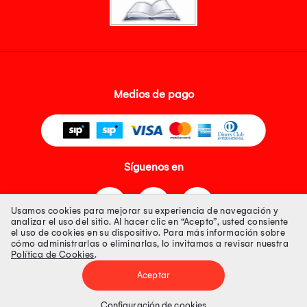
Medios de pago
Síguenos en
Usamos cookies para mejorar su experiencia de navegación y
analizar el uso del sitio. Al hacer clic en “Acepto”, usted consiente
el uso de cookies en su dispositivo. Para más información sobre
cómo administrarlas o eliminarlas, lo invitamos a revisar nuestra
Política de Cookies
.
Tienda 100% Segura
Aceptar
Tiendas Peruanas S.A. R.U.C. Nº 20493020618. Todos los derechos
reservados. Av. Aviación 2405 Piso 3, San Borja
Configuración de cookies