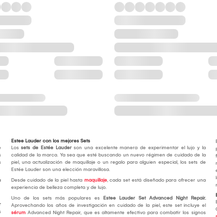
Estee Lauder con los mejores Sets
e
Los
sets de Estée Lauder
son una excelente manera de experimentar el lujo y la
s
calidad de la marca. Ya sea que esté buscando un nuevo régimen de cuidado de la
s
piel, una actualización de maquillaje o un regalo para alguien especial, los sets de
Estée Lauder son una elección maravillosa.
a
Desde cuidado de la piel hasta
maquillaje
, cada set está diseñado para ofrecer una
experiencia de belleza completa y de lujo.
Uno de los sets más populares es
Estee Lauder Set Advanced Night Repair.
r
Aprovechando los años de investigación en cuidado de la piel, este set incluye el
s
sérum
Advanced Night Repair, que es altamente efectivo para combatir los signos