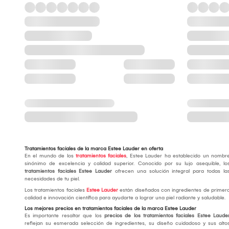
Tratamientos faciales de la marca Estee Lauder en oferta
En el mundo de los
tratamientos faciales
, Estee Lauder ha establecido un nombr
sinónimo de excelencia y calidad superior. Conocido por su lujo asequible, lo
tratamientos faciales Estee Lauder
ofrecen una solución integral para todas la
necesidades de tu piel.
Los tratamientos faciales
Estee Lauder
están diseñados con ingredientes de primer
calidad e innovación científica para ayudarte a lograr una piel radiante y saludable.
Los mejores precios en tratamientos faciales de la marca Estee Lauder
Es importante resaltar que los
precios de los tratamientos faciales Estee Laude
reflejan su esmerada selección de ingredientes, su diseño cuidadoso y sus alto