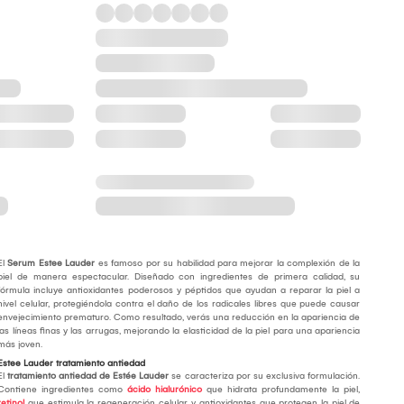
El
Serum Estee Lauder
es famoso por su habilidad para mejorar la complexión de la
piel de manera espectacular. Diseñado con ingredientes de primera calidad, su
fórmula incluye antioxidantes poderosos y péptidos que ayudan a reparar la piel a
nivel celular, protegiéndola contra el daño de los radicales libres que puede causar
envejecimiento prematuro. Como resultado, verás una reducción en la apariencia de
las líneas finas y las arrugas, mejorando la elasticidad de la piel para una apariencia
más joven.
Estee Lauder tratamiento antiedad
El
tratamiento antiedad de Estée Lauder
se caracteriza por su exclusiva formulación.
Contiene ingredientes como
ácido hialurónico
que hidrata profundamente la piel,
retinol
que estimula la regeneración celular, y antioxidantes que protegen la piel de