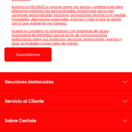
Autorizo a OECHSLE a conocer mejor mis gustos y preferencias para
ofrecerme experiencias personalizadas. Acepto que me envien
contenido personalizado, exclusivo, promociones hechas a mi medida,
novedades, descuentos especiales, eventos y todo lo que se alinee
con lo que realmente me interesa.
Acepto el compartir mi información con empresas del grupo
empresarial de OECHSLE para el envío de comunicaciones
publicitarias sobre sus productos, servicios, promociones, eventos y
otras actividades comerciales de interés.
Suscribirme
Secciones destacadas
Servicio al Cliente
Sobre Oechsle