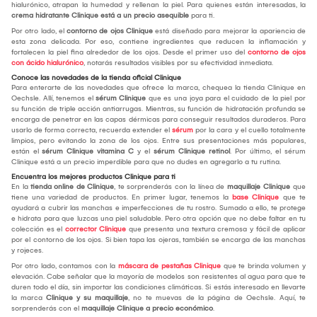
hialurónico, atrapan la humedad y rellenan la piel. Para quienes están interesadas, la
crema hidratante Clinique está a un precio asequible
para ti.
Por otro lado, el
contorno de ojos Clinique
está diseñado para mejorar la apariencia de
esta zona delicada. Por eso, contiene ingredientes que reducen la inflamación y
fortalecen la piel fina alrededor de los ojos. Desde el primer uso del
contorno de ojos
con ácido hialurónico
, notarás resultados visibles por su efectividad inmediata.
Conoce las novedades de la tienda oficial Clinique
Para enterarte de las novedades que ofrece la marca, chequea la tienda Clinique en
Oechsle. Allí, tenemos el
sérum Clinique
que es una joya para el cuidado de la piel por
su función de triple acción antiarrugas. Mientras, su función de hidratación profunda se
encarga de penetrar en las capas dérmicas para conseguir resultados duraderos. Para
usarlo de forma correcta, recuerda extender el
sérum
por la cara y el cuello totalmente
limpios, pero evitando la zona de los ojos. Entre sus presentaciones más populares,
están el
sérum Clinique vitamina C
y el
sérum Clinique retinol
. Por último, el sérum
Clinique está a un precio imperdible para que no dudes en agregarlo a tu rutina.
Encuentra los mejores productos Clinique para ti
En la
tienda online de Clinique
, te sorprenderás con la línea de
maquillaje Clinique
que
tiene una variedad de productos. En primer lugar, tenemos la
base Clinique
que te
ayudará a cubrir las manchas e imperfecciones de tu rostro. Sumado a ello, te protege
e hidrata para que luzcas una piel saludable. Pero otra opción que no debe faltar en tu
colección es el
corrector Clinique
que presenta una textura cremosa y fácil de aplicar
por el contorno de los ojos. Si bien tapa las ojeras, también se encarga de las manchas
y rojeces.
Por otro lado, contamos con la
máscara de pestañas Clinique
que te brinda volumen y
elevación. Cabe señalar que la mayoría de modelos son resistentes al agua para que te
duren todo el día, sin importar las condiciones climáticas. Si estás interesado en llevarte
la marca
Clinique y su maquillaje
, no te muevas de la página de Oechsle. Aquí, te
sorprenderás con el
maquillaje Clinique a precio económico
.