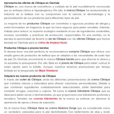
Aprovecha las ofertas de Clinique en Oechsle
Clinique
es una marca de cosméticos y cuidado de la piel mundialmente reconocida
por su enfoque clínico e hipoalergénico. Por ello, la
marca Clinique
ha revolucionado la
industria de la belleza con su compromiso con la ciencia, la dermatología y la
personalización de sus productos para diferentes tipos de piel.
La mayoría de los
productos Clinique
son sometidos a rigurosas pruebas de alergia y
están formulados sin fragancia, lo que los hace seguros para pieles sensibles. Además,
trabaja para reducir su impacto ecológico mediante el uso de ingredientes sostenibles,
envases reciclables y prácticas de producción responsables. En ese sentido, no te
pierdas la oportunidad de llevarte tu
set de Clinique
con las
ofertas Clinique
que hemos
lanzado en Oechsle para tu
rutina de limpieza facial
.
Productos Clinique a precios baratos
Si deseas tener una piel perfecta, te recomendamos
comprar Clinique
que ofrece una
amplia gama de productos de belleza que se adaptan a las necesidades de cada tipo
de piel. En Oechsle, encontrarás la marca
Clinique barato
para que ahorres tu dinero y
no excedas tu presupuesto. Por ello, fíjate en el
precio de Clinique
para saber cuál es la
mejor opción para tu bolsillo. Aunque, nosotros tenemos promociones por tiempo
limitado en la temporada del
Black Weekend
.
Adquiere los nuevos productos de Clinique
A través del
outlet de Clinique
, verás las diferentes presentaciones de
crema Clinique
que combina ciencia y naturaleza para ofrecer soluciones personalizadas. Debido a
que contienen ingredientes cuidadosamente seleccionados, están diseñadas para
combatir arrugas, manchas o rojeces. Tal como la
crema hidratante Clinique
que es
ideal para pieles secas o deshidratadas, ya que proporciona una hidratación profunda y
duradera. También, las
cremas hidratantes
de la marca se enfocan en disminuir la
apariencia de ojeras y líneas de expresión.
De la misma línea,
Clinique tiene su crema Moisture Surge
que es considerado como
un verdadero salvavidas para la piel deshidratada. Con biofermento de aloe y ácido