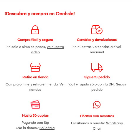
¡Descubre y compra en Oechsle!
Compra fácil y seguro
Cambios y devoluciones
En solo 6 simples pasos,
ve nuestro
En nuestras 26 tiendas a nivel
video
nacional
Retiro en tienda
Sigue tu pedido
Compra online y retira en tienda.
Ver
Fácil y rápido sólo con tu DNI.
Seguir
tiendas
pedido
Hasta 36 cuotas
Chatea con nosotros
Pagando con Sip
Escríbenos a nuestro
Whatsapp
¿No la tienes?
Solicítala
Chat