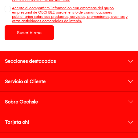
Acepto el compartir mi información con empresas del grupo
empresarial de OECHSLE para el envío de comunicaciones
publicitarias sobre sus productos, servicios, promociones, eventos y
otras actividades comerciales de interés.
Suscribirme
Secciones destacadas
Servicio al Cliente
Sobre Oechsle
Tarjeta oh!