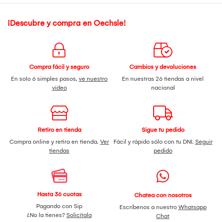
¡Descubre y compra en Oechsle!
Compra fácil y seguro
Cambios y devoluciones
En solo 6 simples pasos,
ve nuestro
En nuestras 26 tiendas a nivel
video
nacional
Retiro en tienda
Sigue tu pedido
Compra online y retira en tienda.
Ver
Fácil y rápido sólo con tu DNI.
Seguir
tiendas
pedido
Hasta 36 cuotas
Chatea con nosotros
Pagando con Sip
Escríbenos a nuestro
Whatsapp
¿No la tienes?
Solicítala
Chat