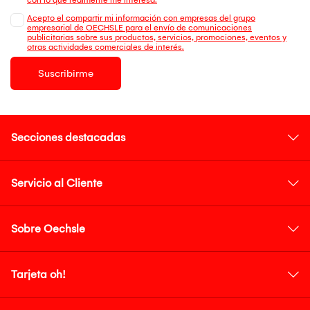
Acepto el compartir mi información con empresas del grupo
empresarial de OECHSLE para el envío de comunicaciones
publicitarias sobre sus productos, servicios, promociones, eventos y
otras actividades comerciales de interés.
Suscribirme
Secciones destacadas
Servicio al Cliente
Sobre Oechsle
Tarjeta oh!