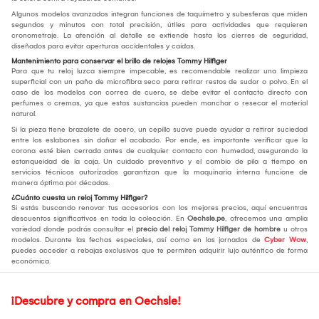
Algunos modelos avanzados integran funciones de taquímetro y subesferas que miden
segundos y minutos con total precisión, útiles para actividades que requieren
cronometraje. La atención al detalle se extiende hasta los cierres de seguridad,
diseñados para evitar aperturas accidentales y caídas.
Mantenimiento para conservar el brillo de relojes Tommy Hilfiger
Para que tu reloj luzca siempre impecable, es recomendable realizar una limpieza
superficial con un paño de microfibra seco para retirar restos de sudor o polvo. En el
caso de los modelos con correa de cuero, se debe evitar el contacto directo con
perfumes o cremas, ya que estas sustancias pueden manchar o resecar el material
natural.
Si la pieza tiene brazalete de acero, un cepillo suave puede ayudar a retirar suciedad
entre los eslabones sin dañar el acabado. Por ende, es importante verificar que la
corona esté bien cerrada antes de cualquier contacto con humedad, asegurando la
estanqueidad de la caja. Un cuidado preventivo y el cambio de pila a tiempo en
servicios técnicos autorizados garantizan que la maquinaria interna funcione de
manera óptima por décadas.
¿Cuánto cuesta un reloj Tommy Hilfiger?
Si estás buscando renovar tus accesorios con los mejores precios, aquí encuentras
descuentos significativos en toda la colección. En
Oechsle.pe
, ofrecemos una amplia
variedad donde podrás consultar el
precio del
reloj Tommy Hilfiger de hombre
u otros
modelos. Durante las fechas especiales, así como en las jornadas de
Cyber Wow
,
puedes acceder a rebajas exclusivas que te permiten adquirir lujo auténtico de forma
económica.
¡Descubre y compra en Oechsle!