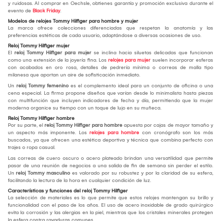
y ruidosas. Al comprar en Oechsle, obtienes garantía y promoción exclusiva durante el
evento de
Black Friday
.
Modelos de relojes Tommy Hilfiger para hombre y mujer
La marca ofrece colecciones diferenciadas que respetan la anatomía y las
preferencias estéticas de cada usuario, adaptándose a diversas ocasiones de uso.
Reloj Tommy Hilfiger mujer
El
reloj Tommy Hilfiger para mujer
se inclina hacia siluetas delicadas que funcionan
como una extensión de la joyería fina. Los
relojes para mujer
suelen incorporar esferas
con acabados en oro rosa, detalles de pedrería mínima o correas de malla tipo
milanesa que aportan un aire de sofisticación inmediato.
Un
reloj Tommy
femenino
es el complemento ideal para un conjunto de oficina o una
cena especial. La firma propone diseños que varían desde lo minimalista hasta piezas
con multifunción que incluyen indicadores de fecha y día, permitiendo que la mujer
moderna organice su tiempo con un toque de lujo en su muñeca.
Reloj Tommy Hilfiger hombre
Por su parte, el
reloj Tommy Hilfiger para hombre
apuesta por cajas de mayor tamaño y
un aspecto más imponente. Los
relojes para hombre
con cronógrafo son los más
buscados, ya que ofrecen una estética deportiva y técnica que combina perfecto con
trajes o ropa casual.
Las correas de cuero oscuro o acero plateado brindan una versatilidad que permite
pasar de una reunión de negocios a una salida de fin de semana sin perder el estilo.
Un
reloj Tommy
masculino
es valorado por su robustez y por la claridad de su esfera,
facilitando la lectura de la hora en cualquier condición de luz.
Características y funciones del reloj Tommy Hilfiger
La selección de materiales es lo que permite que estos relojes mantengan su brillo y
funcionalidad con el paso de los años. El uso de acero inoxidable de grado quirúrgico
evita la corrosión y las alergias en la piel, mientras que los cristales minerales protegen
la esfera contra rayaduras comunes.