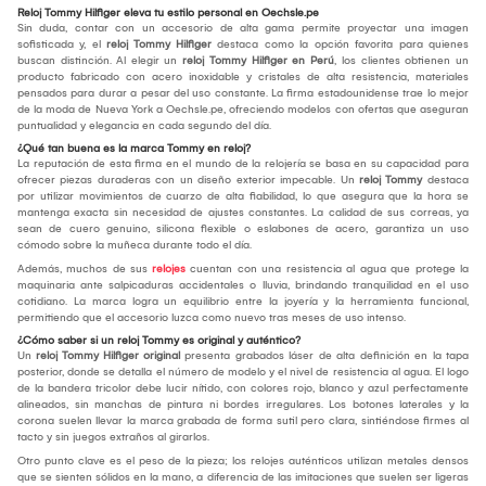
Reloj Tommy Hilfiger eleva tu estilo personal en Oechsle.pe
Sin duda, contar con un accesorio de alta gama permite proyectar una imagen
sofisticada y, el
reloj Tommy Hilfiger
destaca como la opción favorita para quienes
buscan distinción. Al elegir un
reloj Tommy Hilfiger en Perú
, los clientes obtienen un
producto fabricado con acero inoxidable y cristales de alta resistencia, materiales
pensados para durar a pesar del uso constante. La firma estadounidense trae lo mejor
de la moda de Nueva York a Oechsle.pe, ofreciendo modelos con ofertas que aseguran
puntualidad y elegancia en cada segundo del día.
¿Qué tan buena es la marca Tommy en reloj?
La reputación de esta firma en el mundo de la relojería se basa en su capacidad para
ofrecer piezas duraderas con un diseño exterior impecable. Un
reloj Tommy
destaca
por utilizar movimientos de cuarzo de alta fiabilidad, lo que asegura que la hora se
mantenga exacta sin necesidad de ajustes constantes. La calidad de sus correas, ya
sean de cuero genuino, silicona flexible o eslabones de acero, garantiza un uso
cómodo sobre la muñeca durante todo el día.
Además, muchos de sus
relojes
cuentan con una resistencia al agua que protege la
maquinaria ante salpicaduras accidentales o lluvia, brindando tranquilidad en el uso
cotidiano. La marca logra un equilibrio entre la joyería y la herramienta funcional,
permitiendo que el accesorio luzca como nuevo tras meses de uso intenso.
¿Cómo saber si un reloj Tommy es original y auténtico?
Un
reloj Tommy Hilfiger
original
presenta grabados láser de alta definición en la tapa
posterior, donde se detalla el número de modelo y el nivel de resistencia al agua. El logo
de la bandera tricolor debe lucir nítido, con colores rojo, blanco y azul perfectamente
alineados, sin manchas de pintura ni bordes irregulares. Los botones laterales y la
corona suelen llevar la marca grabada de forma sutil pero clara, sintiéndose firmes al
tacto y sin juegos extraños al girarlos.
Otro punto clave es el peso de la pieza; los relojes auténticos utilizan metales densos
que se sienten sólidos en la mano, a diferencia de las imitaciones que suelen ser ligeras