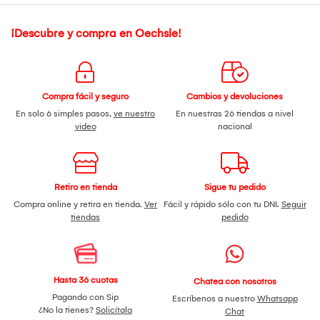
¡Descubre y compra en Oechsle!
Compra fácil y seguro
Cambios y devoluciones
En solo 6 simples pasos,
ve nuestro
En nuestras 26 tiendas a nivel
video
nacional
Retiro en tienda
Sigue tu pedido
Compra online y retira en tienda.
Ver
Fácil y rápido sólo con tu DNI.
Seguir
tiendas
pedido
Hasta 36 cuotas
Chatea con nosotros
Pagando con Sip
Escríbenos a nuestro
Whatsapp
¿No la tienes?
Solicítala
Chat