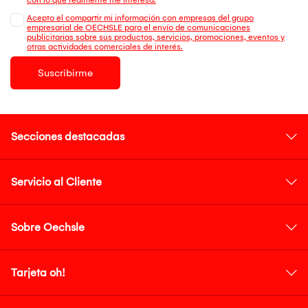
Acepto el compartir mi información con empresas del grupo
empresarial de OECHSLE para el envío de comunicaciones
publicitarias sobre sus productos, servicios, promociones, eventos y
otras actividades comerciales de interés.
Suscribirme
Secciones destacadas
Servicio al Cliente
Sobre Oechsle
Tarjeta oh!