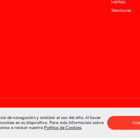
Laptops
Televisores
Medios de pago
a de navegación y analizar el uso del sitio. Al hacer
e cookies en su dispositivo. Para más información sobre
Ace
itamos a revisar nuestra
Política de Cookies
.