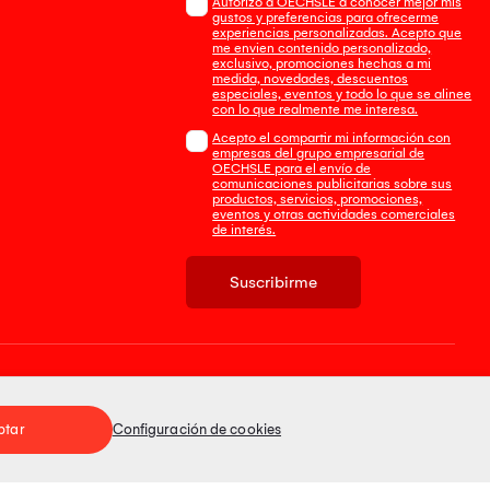
Autorizo a OECHSLE a conocer mejor mis
gustos y preferencias para ofrecerme
experiencias personalizadas. Acepto que
me envien contenido personalizado,
exclusivo, promociones hechas a mi
medida, novedades, descuentos
especiales, eventos y todo lo que se alinee
con lo que realmente me interesa.
Acepto el compartir mi información con
empresas del grupo empresarial de
OECHSLE para el envío de
comunicaciones publicitarias sobre sus
productos, servicios, promociones,
eventos y otras actividades comerciales
de interés.
Suscribirme
Tienda 100% Segura
ptar
Configuración de cookies