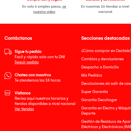
En solo 6 simples pasos,
ve
En nuestras 26 tiendas a nivel
nuestro video
nacional
Contáctanos
Secciones destacadas
¿Cómo comprar en Oechsle
Sigue tu pedido
Facil y rápido solo con tu DNI
Cambios y devoluciones
Seguir pedido
Despacho a Domicilio
Chatea con nosotros
Mis Pedidos
Te atendemos las 24 horas
Devoluciones sin salir de cas
Super Garantía
Visítanos
Revisa aquí nuestros horarios y
Garantía Decohogar
tiendas disponibles a nivel nacional
Garantía en Electro y Máqui
Ver tiendas
Deporte
Gestión de Residuos de Apar
Eléctricos y Electrónicos (RA