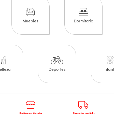
Muebles
Dormitorio
elleza
Deportes
Infant
Retiro en tienda
Sigue tu pedido