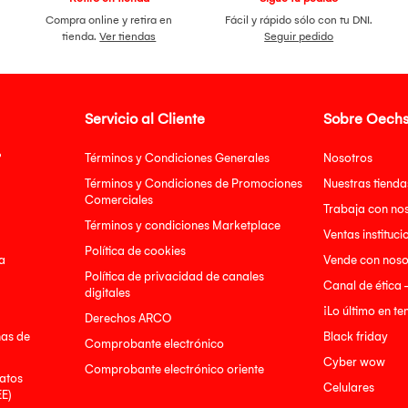
Compra online y retira en
Fácil y rápido sólo con tu DNI.
tienda.
Ver tiendas
Seguir pedido
Servicio al Cliente
Sobre Oechs
?
Términos y Condiciones Generales
Nosotros
Términos y Condiciones de Promociones
Nuestras tienda
Comerciales
Trabaja con no
Términos y condiciones Marketplace
Ventas instituci
Política de cookies
a
Vende con noso
Política de privacidad de canales
Canal de ética 
digitales
¡Lo último en t
Derechos ARCO
nas de
Black friday
Comprobante electrónico
Cyber wow
Comprobante electrónico oriente
atos
Celulares
EE)