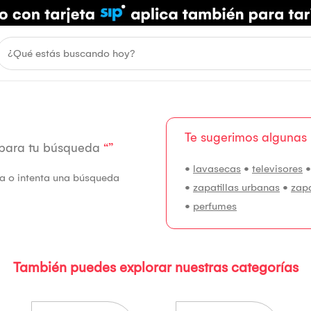
Te sugerimos algunas
 para tu búsqueda
“”
•
lavasecas
•
televisores
fía o intenta una búsqueda
•
zapatillas urbanas
•
zap
•
perfumes
También puedes explorar nuestras categorías