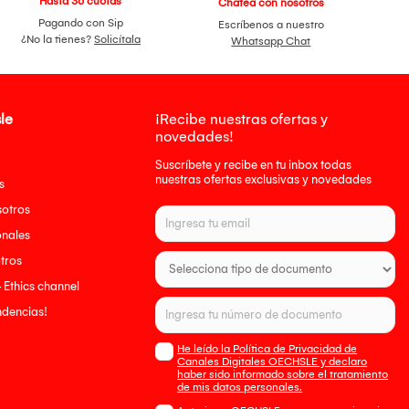
Hasta 36 cuotas
Chatea con nosotros
Pagando con Sip
Escríbenos a nuestro
¿No la tienes?
Solicítala
Whatsapp Chat
le
¡Recibe nuestras ofertas y
novedades!
Suscríbete y recibe en tu inbox todas
nuestras ofertas exclusivas y novedades
s
sotros
onales
tros
- Ethics channel
endencias!
He leído la Política de Privacidad de
Canales Digitales OECHSLE y declaro
haber sido informado sobre el tratamiento
de mis datos personales.