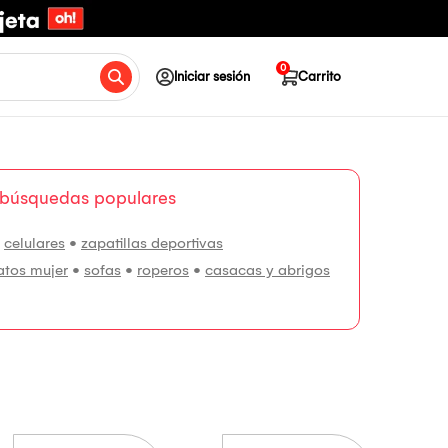
0
Iniciar sesión
Carrito
 búsquedas populares
•
celulares
•
zapatillas deportivas
atos mujer
•
sofas
•
roperos
•
casacas y abrigos