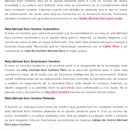
Michael Kors hombre azul es la opción perfecta para ti. Con su correa de acero
inoxidable y su esfera azul brillante, este reloj se convertirá en el complemento ideal
para cualquier ocasión. Además, cuenta con detalles en plateado que le dan un toque
de sofisticación. Sin duda, este reloj se convertirá en tu accesorio favorito. Asimismo,
también contamos con grandes promociones en los
relojes Michael Kors para mujer
.
Reloj Michael Kors Hombre Automático:
Si eres un hombre que valora la precisión y la funcionalidad en un reloj, el reloj Michael
Kors hombre automático es la opción ideal para ti. Además, su diseño elegante y su
correa de cuero le dan un toque sofisticado. Con este reloj, estarás siempre a tiempo y
luciendo impecable. Recuerda que en Oechsle.pe contamos con el
Cyber Wow
y así
comprarás tu
reloj de hombre Michael Kors
al mejor precio.
Reloj Michael Kors Smartwatch Hombre:
Si eres un hombre moderno y te encanta estar a la vanguardia de la tecnología, este
modelo de
reloj michael kors hombre Perú
es la elección perfecta para ti. Este reloj
combina lo mejor de la moda con las funciones inteligentes de un smartwatch. Podrás
recibir notificaciones de tus aplicaciones favoritas, controlar la reproducción de música
y realizar un seguimiento de tu actividad física, todo desde tu muñeca. Además, su
diseño elegante y su pantalla táctil te permitirán lucir sofisticado y a la moda. No lo
pienses más y encuentra tu
reloj para hombre
favorito en nuestra tienda online.
Reloj Michael Kors Hombre Plateado:
Si buscas un reloj que nunca pase de moda y que puedas lucir en cualquier ocasión, el
reloj Michael Kors hombre plateado es la opción perfecta para ti. Con su correa de
acero inoxidable y su esfera plateada, este reloj se adapta a cualquier estilo y siempre
se verá elegante. Sólo en Oechsle.pe encontrarás los mejores
relojes de marca Michael
Kors para hombre
.