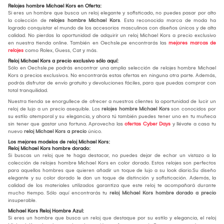
Relojes hombre Michael Kors en Oferta:
Si eres un hombre que busca un reloj elegante y sofisticado, no puedes pasar por alto
la colección de
relojes hombre Michael Kors
. Esta reconocida marca de moda ha
logrado conquistar el mundo de los accesorios masculinos con diseños únicos y de alta
calidad. No pierdas la oportunidad de adquirir un reloj Michael Kors a precio exclusivo
en nuestra tienda online. También en Oechsle.pe encontrarás las
mejores marcas de
relojes
como Rolex, Guess, Cat y más.
Reloj Michael Kors a precio exclusivo sólo aquí:
Sólo en Oechsle.pe podrás encontrar una amplia selección de relojes hombre Michael
Kors a precios exclusivos. No encontrarás estas ofertas en ninguna otra parte. Además,
podrás disfrutar de envío gratuito y devoluciones fáciles, para que puedas comprar con
total tranquilidad.
Nuestra tienda se enorgullece de ofrecer a nuestros clientes la oportunidad de lucir un
reloj de lujo a un precio asequible. Los
relojes hombre Michael Kors
son conocidos por
su estilo atemporal y su elegancia, y ahora tú también puedes tener uno en tu muñeca
sin tener que gastar una fortuna. Aprovecha las
ofertas Cyber Days
y llévate a casa tu
nuevo
reloj Michael Kors a precio
único.
Los mejores modelos de reloj Michael Kors:
Reloj Michael Kors hombre dorado:
Si buscas un reloj que te haga destacar, no puedes dejar de echar un vistazo a la
colección de relojes hombre Michael Kors en color dorado. Estos relojes son perfectos
para aquellos hombres que quieren añadir un toque de lujo a su look diario.Su diseño
elegante y su color dorado le dan un toque de distinción y sofisticación. Además, la
calidad de los materiales utilizados garantiza que este reloj te acompañará durante
mucho tiempo. Sólo aquí encontrarás tu
reloj Michael Kors hombre dorado a precio
insuperable.
Michael Kors Reloj Hombre Azul:
Si eres un hombre que busca un reloj que destaque por su estilo y elegancia, el reloj