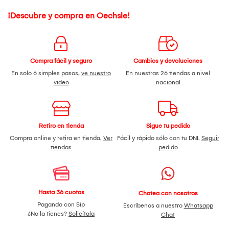
¡Descubre y compra en Oechsle!
Compra fácil y seguro
Cambios y devoluciones
En solo 6 simples pasos,
ve nuestro
En nuestras 26 tiendas a nivel
video
nacional
Retiro en tienda
Sigue tu pedido
Compra online y retira en tienda.
Ver
Fácil y rápido sólo con tu DNI.
Seguir
tiendas
pedido
Hasta 36 cuotas
Chatea con nosotros
Pagando con Sip
Escríbenos a nuestro
Whatsapp
¿No la tienes?
Solicítala
Chat