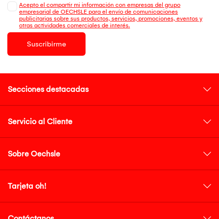
Acepto el compartir mi información con empresas del grupo
empresarial de OECHSLE para el envío de comunicaciones
publicitarias sobre sus productos, servicios, promociones, eventos y
otras actividades comerciales de interés.
Suscribirme
Secciones destacadas
Servicio al Cliente
Sobre Oechsle
Tarjeta oh!
Contáctanos