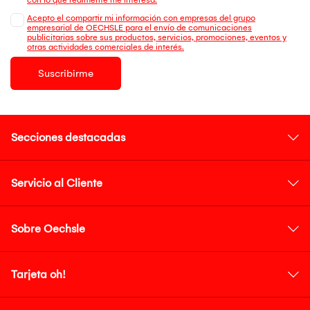
Acepto el compartir mi información con empresas del grupo
empresarial de OECHSLE para el envío de comunicaciones
publicitarias sobre sus productos, servicios, promociones, eventos y
otras actividades comerciales de interés.
Suscribirme
Secciones destacadas
Servicio al Cliente
Sobre Oechsle
Tarjeta oh!