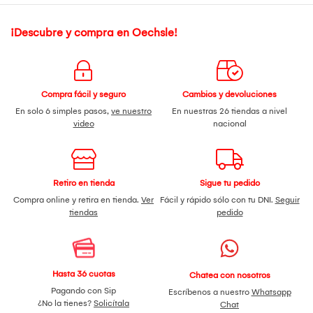
¡Descubre y compra en Oechsle!
Compra fácil y seguro
Cambios y devoluciones
En solo 6 simples pasos,
ve nuestro
En nuestras 26 tiendas a nivel
video
nacional
Retiro en tienda
Sigue tu pedido
Compra online y retira en tienda.
Ver
Fácil y rápido sólo con tu DNI.
Seguir
tiendas
pedido
Hasta 36 cuotas
Chatea con nosotros
Pagando con Sip
Escríbenos a nuestro
Whatsapp
¿No la tienes?
Solicítala
Chat