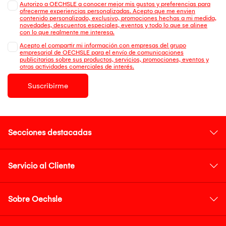
Autorizo a OECHSLE a conocer mejor mis gustos y preferencias para
ofrecerme experiencias personalizadas. Acepto que me envien
contenido personalizado, exclusivo, promociones hechas a mi medida,
novedades, descuentos especiales, eventos y todo lo que se alinee
con lo que realmente me interesa.
Acepto el compartir mi información con empresas del grupo
empresarial de OECHSLE para el envío de comunicaciones
publicitarias sobre sus productos, servicios, promociones, eventos y
otras actividades comerciales de interés.
Suscribirme
Secciones destacadas
Servicio al Cliente
Sobre Oechsle