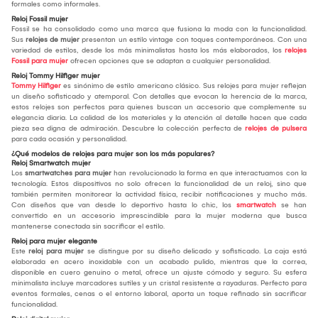
formales como informales.
Reloj Fossil mujer
Fossil se ha consolidado como una marca que fusiona la moda con la funcionalidad.
Sus
relojes de mujer
presentan un estilo vintage con toques contemporáneos. Con una
variedad de estilos, desde los más minimalistas hasta los más elaborados, los
relojes
Fossil para mujer
ofrecen opciones que se adaptan a cualquier personalidad.
Reloj Tommy Hilfiger mujer
Tommy Hilfiger
es sinónimo de estilo americano clásico. Sus relojes para mujer reflejan
un diseño sofisticado y atemporal. Con detalles que evocan la herencia de la marca,
estos relojes son perfectos para quienes buscan un accesorio que complemente su
elegancia diaria. La calidad de los materiales y la atención al detalle hacen que cada
pieza sea digna de admiración. Descubre la colección perfecta de
relojes de pulsera
para cada ocasión y personalidad.
¿Qué modelos de relojes para mujer son los más populares?
Reloj Smartwatch mujer
Los
smartwatches para mujer
han revolucionado la forma en que interactuamos con la
tecnología. Estos dispositivos no solo ofrecen la funcionalidad de un reloj, sino que
también permiten monitorear la actividad física, recibir notificaciones y mucho más.
Con diseños que van desde lo deportivo hasta lo chic, los
smartwatch
se han
convertido en un accesorio imprescindible para la mujer moderna que busca
mantenerse conectada sin sacrificar el estilo.
Reloj para mujer elegante
Este
reloj para mujer
se distingue por su diseño delicado y sofisticado. La caja está
elaborada en acero inoxidable con un acabado pulido, mientras que la correa,
disponible en cuero genuino o metal, ofrece un ajuste cómodo y seguro. Su esfera
minimalista incluye marcadores sutiles y un cristal resistente a rayaduras. Perfecto para
eventos formales, cenas o el entorno laboral, aporta un toque refinado sin sacrificar
funcionalidad.