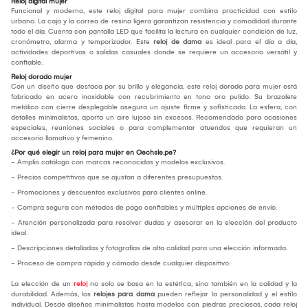
Reloj digital mujer
Funcional y moderno, este reloj digital para mujer combina practicidad con estilo
urbano. La caja y la correa de resina ligera garantizan resistencia y comodidad durante
todo el día. Cuenta con pantalla LED que facilita la lectura en cualquier condición de luz,
cronómetro, alarma y temporizador. Este
reloj de dama
es ideal para el día a día,
actividades deportivas o salidas casuales donde se requiere un accesorio versátil y
confiable.
Reloj dorado mujer
Con un diseño que destaca por su brillo y elegancia, este reloj dorado para mujer está
fabricado en acero inoxidable con recubrimiento en tono oro pulido. Su brazalete
metálico con cierre desplegable asegura un ajuste firme y sofisticado. La esfera, con
detalles minimalistas, aporta un aire lujoso sin excesos. Recomendado para ocasiones
especiales, reuniones sociales o para complementar atuendos que requieran un
accesorio llamativo y femenino.
¿Por qué elegir un reloj para mujer en Oechsle.pe?
- Amplio catálogo con marcas reconocidas y modelos exclusivos.
- Precios competitivos que se ajustan a diferentes presupuestos.
- Promociones y descuentos exclusivos para clientes online.
- Compra segura con métodos de pago confiables y múltiples opciones de envío.
- Atención personalizada para resolver dudas y asesorar en la elección del producto
ideal.
- Descripciones detalladas y fotografías de alta calidad para una elección informada.
- Proceso de compra rápido y cómodo desde cualquier dispositivo.
La elección de un
reloj
no solo se basa en la estética, sino también en la calidad y la
durabilidad. Además, los
relojes para dama
pueden reflejar la personalidad y el estilo
individual. Desde diseños minimalistas hasta modelos con piedras preciosas, cada reloj