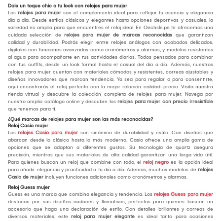
Dale un toque chic a tu look con relojes para mujer
Los
relojes para mujer
son el complemento ideal para reflejar tu esencia y elegancia
día a día. Desde estilos clásicos y elegantes hasta opciones deportivas y casuales, la
variedad es amplia para que encuentres el reloj ideal. En Oechsle.pe te ofrecemos una
cuidada selección de
relojes para mujer de marcas reconocidas
que garantizan
calidad y durabilidad. Podrás elegir entre relojes análogos con acabados delicados,
digitales con funciones avanzadas como cronómetros y alarmas, y modelos resistentes
al agua para acompañarte en tus actividades diarias. Todos pensados para combinar
con tus outfits, desde un look formal hasta el casual del día a día. Además, nuestros
relojes para mujer cuentan con materiales cómodos y resistentes, correas ajustables y
diseños innovadores que marcan tendencia. Ya sea para regalar o para consentirte,
aquí encontrarás el reloj perfecto con la mejor relación calidad-precio. Visita nuestra
tienda virtual y descubre la colección completa de relojes para mujer. Navega por
nuestro amplio catálogo online y descubre los
relojes para mujer con precio irresistible
que tenemos para ti.
¿Qué marcas de relojes para mujer son las más reconocidas?
Reloj Casio mujer
Los
relojes Casio para mujer
son sinónimo de durabilidad y estilo. Con diseños que
abarcan desde lo clásico hasta lo más moderno, Casio ofrece una amplia gama de
opciones que se adaptan a diferentes gustos. Su tecnología de quartz asegura
precisión, mientras que sus materiales de alta calidad garantizan una larga vida útil.
Para quienes buscan un reloj que combine con todo, el
reloj negro
es la opción ideal
para añadir elegancia y practicidad a tu día a día. Además, muchos modelos de
relojes
Casio de mujer
incluyen funciones adicionales como cronómetros y alarmas.
Reloj Guess mujer
Guess es una marca que combina elegancia y tendencia. Los
relojes Guess para mujer
destacan por sus diseños audaces y llamativos, perfectos para quienes buscan un
accesorio que haga una declaración de estilo. Con detalles brillantes y correas de
diversos materiales, este
reloj para mujer elegante
es ideal tanto para ocasiones