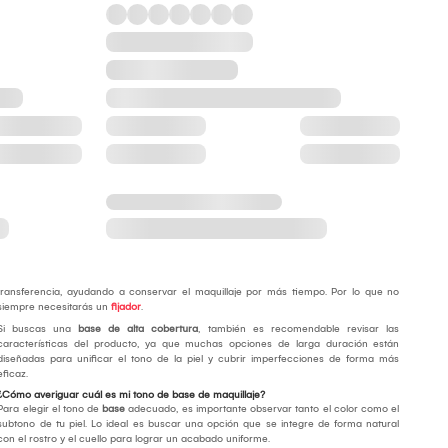
transferencia, ayudando a conservar el maquillaje por más tiempo. Por lo que no
siempre necesitarás un
fijador
.
Si buscas una
base de alta cobertura
, también es recomendable revisar las
características del producto, ya que muchas opciones de larga duración están
diseñadas para unificar el tono de la piel y cubrir imperfecciones de forma más
eficaz.
¿Cómo averiguar cuál es mi tono de base de maquillaje?
Para elegir el tono de
base
adecuado, es importante observar tanto el color como el
subtono de tu piel. Lo ideal es buscar una opción que se integre de forma natural
con el rostro y el cuello para lograr un acabado uniforme.