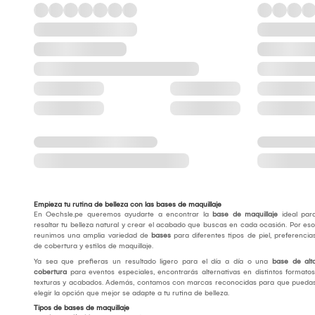
Empieza tu rutina de belleza con las bases de maquillaje
En Oechsle.pe queremos ayudarte a encontrar la
base de maquillaje
ideal par
resaltar tu belleza natural y crear el acabado que buscas en cada ocasión. Por eso
reunimos una amplia variedad de
bases
para diferentes tipos de piel, preferencia
de cobertura y estilos de maquillaje.
Ya sea que prefieras un resultado ligero para el día a día o una
base de alt
cobertura
para eventos especiales, encontrarás alternativas en distintos formatos
texturas y acabados. Además, contamos con marcas reconocidas para que pueda
elegir la opción que mejor se adapte a tu rutina de belleza.
Tipos de bases de maquillaje