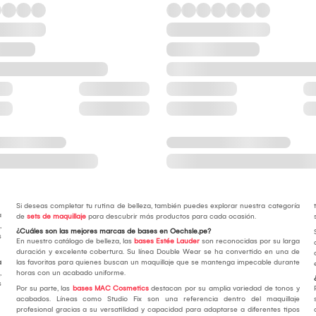
Si deseas completar tu rutina de belleza, también puedes explorar nuestra categoría
a
de
sets de maquillaje
para descubrir más productos para cada ocasión.
,
¿Cuáles son las mejores marcas de bases en Oechsle.pe?
s
En nuestro catálogo de belleza, las
bases Estée Lauder
son reconocidas por su larga
duración y excelente cobertura. Su línea Double Wear se ha convertido en una de
a
las favoritas para quienes buscan un maquillaje que se mantenga impecable durante
,
horas con un acabado uniforme.
s
Por su parte, las
bases MAC Cosmetics
destacan por su amplia variedad de tonos y
acabados. Líneas como Studio Fix son una referencia dentro del maquillaje
profesional gracias a su versatilidad y capacidad para adaptarse a diferentes tipos