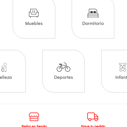
Muebles
Dormitorio
elleza
Deportes
Infant
Retiro en tienda
Sigue tu pedido