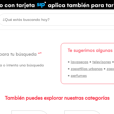
Te sugerimos algunas
 para tu búsqueda
“”
•
lavasecas
•
televisores
fía o intenta una búsqueda
•
zapatillas urbanas
•
zap
•
perfumes
También puedes explorar nuestras categorías