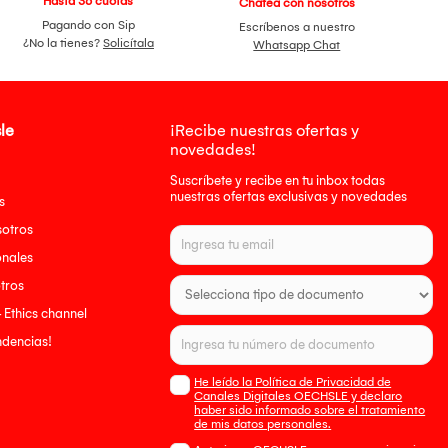
Hasta 36 cuotas
Chatea con nosotros
Pagando con Sip
Escríbenos a nuestro
¿No la tienes?
Solicítala
Whatsapp Chat
le
¡Recibe nuestras ofertas y
novedades!
Suscríbete y recibe en tu inbox todas
nuestras ofertas exclusivas y novedades
s
sotros
onales
tros
- Ethics channel
endencias!
He leído la Política de Privacidad de
Canales Digitales OECHSLE y declaro
haber sido informado sobre el tratamiento
de mis datos personales.