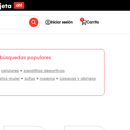
0
Iniciar sesión
Carrito
 búsquedas populares
•
celulares
•
zapatillas deportivas
atos mujer
•
sofas
•
roperos
•
casacas y abrigos