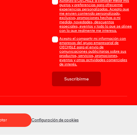
Autorizo a OECHSLE a conocer mejor mis
gustos y preferencias para ofrecerme
experiencias personalizadas. Acepto que
me envien contenido personalizado,
exclusivo, promociones hechas a mi
medida, novedades, descuentos
especiales, eventos y todo lo que se alinee
con lo que realmente me interesa.
Acepto el compartir mi información con
empresas del grupo empresarial de
OECHSLE para el envío de
comunicaciones publicitarias sobre sus
productos, servicios, promociones,
eventos y otras actividades comerciales
de interés.
Suscribirme
Tienda 100% Segura
ptar
Configuración de cookies