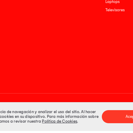
Laptops
Televisores
Medios de pago
a de navegación y analizar el uso del sitio. Al hacer
e cookies en su dispositivo. Para más información sobre
Ace
itamos a revisar nuestra
Política de Cookies
.