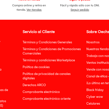
Compra online y retira en
Fácil y rápido sólo con tu DNI.
tienda.
Ver tiendas
Seguir pedido
Servicio al Cliente
Sobre Oechs
?
Términos y Condiciones Generales
Nosotros
Términos y Condiciones de Promociones
Nuestras tienda
Comerciales
Trabaja con no
Términos y condiciones Marketplace
Ventas instituci
Política de cookies
a
Vende con noso
Política de privacidad de canales
Canal de ética 
digitales
¡Lo último en t
Derechos ARCO
nas de
Black friday
Comprobante electrónico
Cyber wow
Comprobante electrónico oriente
atos
Celulares
EE)