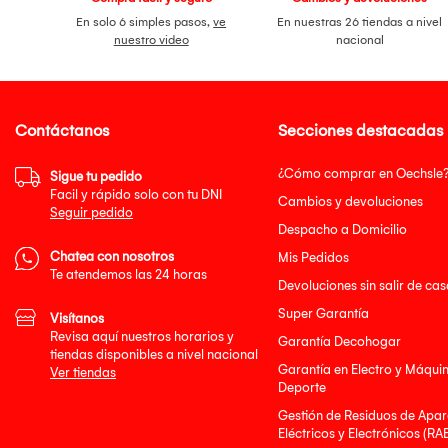
En solo 6 simples pasos,
ve
En nuestras 26 tiendas a nivel
nuestro video
nacional
Contáctanos
Secciones destacadas
¿Cómo comprar en Oechsle
Sigue tu pedido
Facil y rápido solo con tu DNI
Cambios y devoluciones
Seguir pedido
Despacho a Domicilio
Chatea con nosotros
Mis Pedidos
Te atendemos las 24 horas
Devoluciones sin salir de cas
Super Garantía
Visítanos
Revisa aquí nuestros horarios y
Garantía Decohogar
tiendas disponibles a nivel nacional
Garantía en Electro y Máqui
Ver tiendas
Deporte
Gestión de Residuos de Apar
Eléctricos y Electrónicos (RA