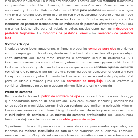
más abierta y expresiva. En la primera aplicación, notarás como la
máscara
transforma
tus pestañas haciéndolas destacar, incluso las pestañas más finas se ven más
abundantes y definidas. Cabe señalar que el
rímel para pestañas
es resistente al agua
y no forman grumos para evitar que se corran o se desprendan durante el día. Sumado
a ello, vienen con cepillos de diferentes formas y fórmulas específicas como las
máscaras de pestañas transparente
, las
máscaras de pestañas Waterproof
y más. Para
armar un look sencillo para el trabajo o salida, puedes optar por las
máscaras de
pestañas Maybelline
, las
máscaras de pestañas Loreal
o las
máscaras de pestañas
Mac
.
Sombras de ojos
Si quieres crear looks impactantes, anímate a probar las
sombras para ojos
que vienen
en una amplia gama de colores, desde neutros hasta vibrantes. Por ello, puedes elegir
entre
sombras
con tonos mate, brillantes o satinadas según tu preferencia. Sus
fórmulas modernas son suaves al tacto y ofrecen una excelente pigmentación, lo cual
facilita su aplicación y difuminado. En caso de que uses las
sombras líquidas
,
sombras
con glitter
u otro modelo por primera vez, recuerda que se coloca en el lagrimal y bajo
la ceja para resaltar y abrir la mirada. Incluso, se echan en el centro del párpado móvil
para un efecto luminoso junto con un
corrector de maquillaje
. Eso sí, atrévete a
combinar diferentes tonos para adaptar el maquillaje a tu estilo y ocasión.
Paleta de sombras
No cabe duda de que la
paleta de sombras de ojos
se convertirá en tu mejor aliado, ya
que encontrarás todo en un solo estuche. Con ellas, puedes mezclar y combinar los
tonos según tu creatividad porque incluyen sombras que facilitan la aplicación y lograr
transiciones suaves entre colores. De igual modo, sus diferentes presentaciones como
la
mini paleta de sombras
o las
paletas de sombras profesionales
son ideales para
llevar a un viaje en el interior de una
mochila grande de mujer
.
Si prefieres un look sutil para el día o uno más elaborado para eventos especiales, acá
tenemos los
mejores maquillajes de ojos
que te ayudarán en tu objetivo. Entonces,
revisa nuestro catálogo virtual que está lleno de beneficios como las rebajas en la