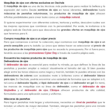
Maquillaje de ojos con ofertas exclusivas en Oechsle
El
maquillaje de ojos
es una de las técnicas más poderosas para realzar la belleza y la
expresión del rostro. Desde
sombras de ojos
en tonos vibrantes,
delineadores
hasta
máscaras de pestañas voluminosas
, los
productos de maquillaje de ojos
ofrecen
infinitas posibilidades para crear looks como un
maquillaje natural
.
Si quieres experimentar con diferentes colores, texturas y estilos, descubre cuáles son
las mejores opciones que combinan con tu personalidad. Por ende, te invitamos a la
página web de Oechsle para que descubras las
grandes ofertas en maquillaje de ojos
que tenemos para ti.
Compra maquillaje de ojos a un súper precio
Para que comiences a armar tu colección, aquí contamos con
maquillaje de ojos a un
precio asequible
para tu bolsillo. Lo único que debes hacer es seleccionar el
precio de
los productos de maquillaje para ojos
que no exceda tu presupuesto. Por si fuera poco,
tendrás acceso a las
promociones Cyber Day
a través de nuestra página web.
Encuentra los mejores productos de maquillaje de ojos
Delineadores de ojos
El
delineador de ojos
es esencial para realzar tu mirada, ya que definen la línea de las
pestañas y pueden ampliar o reducir visualmente el tamaño del ojo. Si bien puedes
elegir entre los tonos clásicos como negro y marrón, también te puedes atreves con los
delineadores de colores
con acabados mate o brillantes como el
delineador blanco
para ojos
. En Oechsle, podrás encontrar una variedad de formatos que se adapten a ti,
tal como el
delineador líquido
, el
lápiz delineador de ojos
o el
delineador en gel
. En tanto,
las marcas de maquillaje con su línea de
delineador
, como el
delineador de ojos
Maybelline
y el
delineador de ojos Clinique
ofrecen productos de alta calidad,
formulados para una aplicación suave y uniforme.
Máscaras de pestañas
Para lograr pestañas más largas y voluminosas, necesitas un
rímel de pestañas
que te
brindan un efecto de mayor densidad. También, alargan las pestañas para una mirada