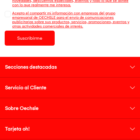
novedades, descuentos especiales, eventos y todo lo que se alinee
con lo que realmente me interesa.
Acepto el compartir mi información con empresas del grupo
empresarial de OECHSLE para el envío de comunicaciones
publicitarias sobre sus productos, servicios, promociones, eventos y
otras actividades comerciales de interés.
Suscribirme
Secciones destacadas
Servicio al Cliente
Sobre Oechsle
Tarjeta oh!