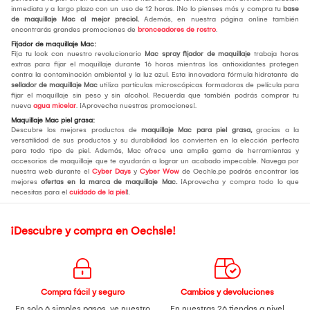
inmediata y a largo plazo con un uso de 12 horas. ¡No lo pienses más y compra tu
base
de maquillaje Mac al mejor precio!.
Además, en nuestra página online también
encontrarás grandes promociones de
bronceadores de rostro
.
Fijador de maquillaje Mac:
Fija tu look con nuestro revolucionario
Mac spray fijador de maquillaje
trabaja horas
extras para fijar el maquillaje durante 16 horas mientras los antioxidantes protegen
contra la contaminación ambiental y la luz azul. Esta innovadora fórmula hidratante de
sellador de maquillaje Mac
utiliza partículas microscópicas formadoras de película para
fijar el maquillaje sin peso y sin alcohol. Recuerda que también podrás comprar tu
nueva
agua micelar
. ¡Aprovecha nuestras promociones!.
Maquillaje Mac piel grasa:
Descubre los mejores productos de
maquillaje Mac para piel grasa,
gracias a la
versatilidad de sus productos y su durabilidad los convierten en la elección perfecta
para todo tipo de piel. Además, Mac ofrece una amplia gama de herramientas y
accesorios de maquillaje que te ayudarán a lograr un acabado impecable. Navega por
nuestra web durante el
Cyber Days
y
Cyber Wow
de Oechle.pe podrás encontrar las
mejores
ofertas en la marca de maquillaje Mac.
¡Aprovecha y compra todo lo que
necesitas para el
cuidado de la piel
!.
¡Descubre y compra en Oechsle!
Compra fácil y seguro
Cambios y devoluciones
En solo 6 simples pasos,
ve nuestro
En nuestras 26 tiendas a nivel