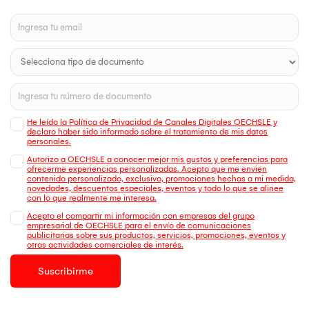
He leído la Política de Privacidad de Canales Digitales OECHSLE y
declaro haber sido informado sobre el tratamiento de mis datos
personales.
Autorizo a OECHSLE a conocer mejor mis gustos y preferencias para
ofrecerme experiencias personalizadas. Acepto que me envien
contenido personalizado, exclusivo, promociones hechas a mi medida,
novedades, descuentos especiales, eventos y todo lo que se alinee
con lo que realmente me interesa.
Acepto el compartir mi información con empresas del grupo
empresarial de OECHSLE para el envío de comunicaciones
publicitarias sobre sus productos, servicios, promociones, eventos y
otras actividades comerciales de interés.
Suscribirme