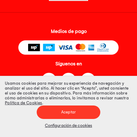
Medios de pago
Síguenos en
Usamos cookies para mejorar su experiencia de navegación y
analizar el uso del sitio. Al hacer clic en “Acepto”, usted consiente
el uso de cookies en su dispositivo. Para más información sobre
cómo administrarlas o eliminarlas, lo invitamos a revisar nuestra
Política de Cookies
.
Tienda 100% Segura
Aceptar
Tiendas Peruanas S.A. R.U.C. Nº 20493020618. Todos los derechos
reservados. Av. Aviación 2405 Piso 3, San Borja
Configuración de cookies
Precios disponibles solo en www.oechsle.pe. Precios online publicados
pueden incluir descuento adicional. Precios sujetos a variaciones sin
previo aviso. Productos sujetos a disponibilidad de stock