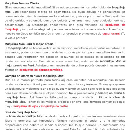
Maquillaje Mac en Oferta:
¿Eres una amante del maquillaje? Si es así, seguramente has oído hablar de
Maquillaje
Mac
. Esta reconocida marca de cosméticos, sin duda alguna ha conquistado los
corazones de miles de mujeres en todo el mundo, y no es para menos. Sus productos
de alta calidad y su amplia gama de colores y texturas hacen que cualquier look sea
deslumbrante. En Oechsle.pe encontrarás una gran variedad de
productos de
maquillaje
y así podrás elegir el que más se adecue a tus necesidades. Además, en
nuestro catálogo también podrás encontrar grandes promociones de
agua termal
. ¿Te
lo vas a perder?.
Maquillaje Mac Perú al mejor precio:
El
maquillaje Mac
se ha convertido en la elección favorita de las expertas en belleza. De
este modo, podemos decir que una de las razones por las que el maquillaje Mac se ha
ganado una reputación tan sólida en el mundo de la belleza es la calidad de sus
productos. Por ello, en Oechsle.pe encontrarás los productos de
maquillaje Mac al
mejor precio en Perú
. Asimismo, en nuestra tienda online podrás descubrir las mejores
ofertas en
productos de dermocosmética
.
Compra en oferta tu nuevo maquillaje Mac:
Mac es la marca perfecta para todas aquellas amantes del maquillaje que buscan
productos de alta calidad y una amplia gama de colores y texturas. Ya sea que quieras
un look natural y discreto o uno más audaz y llamativo, Mac tiene todo lo que necesitas
para lucir deslumbrante en cualquier ocasión. No lo pienses más y
compra en oferta tu
maquillaje Mac.
Asimismo, también podrás comprar y elegir tu
kit de brochas de
maquillaje Mac.
¡Tenemos los mejores precios!. Por otro lado, también contamos con el
mejor
maquillaje de ojos
y
maquillaje de rostro
.
Base de maquillaje Mac:
La
base de maquillaje Mac
se desliza sobre la piel con una textura transformadora,
ligera y cremosa. La innovadora fórmula resistente al sudor y a la humedad
proporciona una cobertura media a construible, lo que permite un sombreado casi
perfecto a la piel en un acabado mate natural. Esta fórmula también brinda hidratación