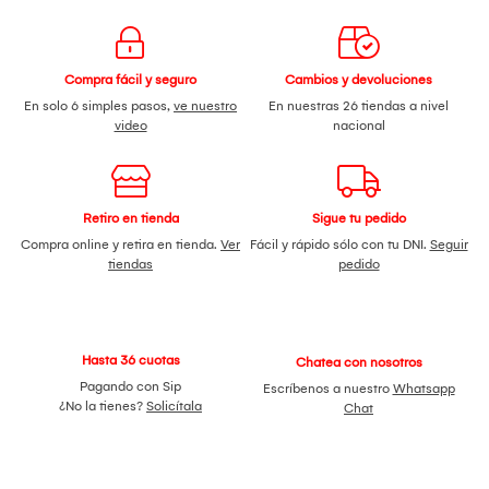
Compra fácil y seguro
Cambios y devoluciones
En solo 6 simples pasos,
ve nuestro
En nuestras 26 tiendas a nivel
video
nacional
Retiro en tienda
Sigue tu pedido
Compra online y retira en tienda.
Ver
Fácil y rápido sólo con tu DNI.
Seguir
tiendas
pedido
Hasta 36 cuotas
Chatea con nosotros
Pagando con Sip
Escríbenos a nuestro
Whatsapp
¿No la tienes?
Solicítala
Chat