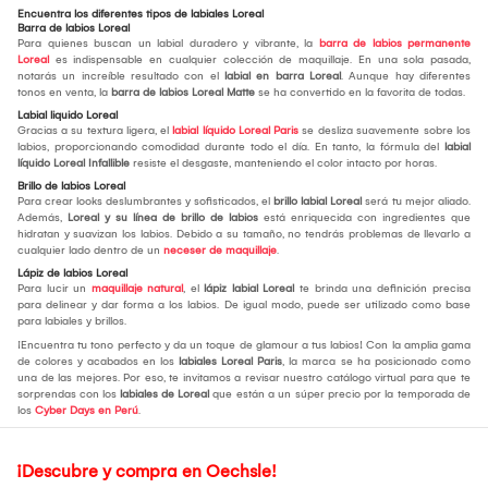
Encuentra los diferentes tipos de labiales Loreal
Barra de labios Loreal
Para quienes buscan un labial duradero y vibrante, la
barra de labios permanente
Loreal
es indispensable en cualquier colección de maquillaje. En una sola pasada,
notarás un increíble resultado con el
labial en barra Loreal
. Aunque hay diferentes
tonos en venta, la
barra de labios Loreal Matte
se ha convertido en la favorita de todas.
Labial liquido Loreal
Gracias a su textura ligera, el
labial líquido Loreal Paris
se desliza suavemente sobre los
labios, proporcionando comodidad durante todo el día. En tanto, la fórmula del
labial
líquido Loreal Infallible
resiste el desgaste, manteniendo el color intacto por horas.
Brillo de labios Loreal
Para crear looks deslumbrantes y sofisticados, el
brillo labial Loreal
será tu mejor aliado.
Además,
Loreal y su línea de
brillo de labios
está enriquecida con ingredientes que
hidratan y suavizan los labios. Debido a su tamaño, no tendrás problemas de llevarlo a
cualquier lado dentro de un
neceser de maquillaje
.
Lápiz de labios Loreal
Para lucir un
maquillaje natural
, el
lápiz labial Loreal
te brinda una definición precisa
para delinear y dar forma a los labios. De igual modo, puede ser utilizado como base
para labiales y brillos.
¡Encuentra tu tono perfecto y da un toque de glamour a tus labios! Con la amplia gama
de colores y acabados en los
labiales Loreal Paris
, la marca se ha posicionado como
una de las mejores. Por eso, te invitamos a revisar nuestro catálogo virtual para que te
sorprendas con los
labiales de Loreal
que están a un súper precio por la temporada de
los
Cyber Days en Perú
.
¡Descubre y compra en Oechsle!