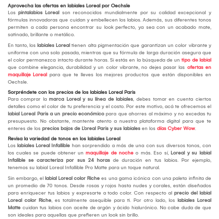
Aprovecha las ofertas en labiales Loreal por Oechsle
Los
pintalabios Loreal
son reconocidos mundialmente por su calidad excepcional y
fórmulas innovadoras que cuidan y embellecen los labios. Además, sus diferentes tonos
permiten a cada persona encontrar su look perfecto, ya sea con un acabado mate,
satinado, brillante o metálico.
En tanto, los
labiales Loreal
tienen alta pigmentación que garantizan un color vibrante y
uniforme con una sola pasada, mientras que su fórmula de larga duración asegura que
el color permanezca intacto durante horas. Si estás en la búsqueda de un
tipo de labial
que combine elegancia, durabilidad y un color vibrante, no dejes pasar las
ofertas en
maquillaje Loreal
para que te lleves los mejores productos que están disponibles en
Oechsle.
Sorpréndete con los precios de los labiales Loreal Paris
Para comprar la
marca Loreal y su línea de labiales
, debes tomar en cuenta ciertos
detalles como el color de tu preferencia y el costo. Por este motivo, acá te ofrecemos el
labial Loreal Paris a un precio económico
para que ahorres al máximo y no excedas tu
presupuesto. No obstante, mantente atento a nuestra plataforma digital para que te
enteres de los
precios bajos de L’oreal Paris y sus labiales
en los
días Cyber Wow
.
Revisa la variedad de tonos en los labiales Loreal
Los
labiales Loreal Infallible
han sorprendido a más de una con sus diversos tonos, con
los cuales se puede obtener un
maquillaje de noche
o más. Eso sí,
Loreal y su labial
Infalible se caracteriza por sus 24 horas
de duración en tus labios. Por ejemplo,
tenemos su labial Loreal Infallible Pro Matte para un toque natural.
Sin embargo, el
labial Loreal color Riche
es una gama icónica con una paleta infinita de
un promedio de 70 tonos. Desde rosas y rojos hasta nudes y corales, están diseñados
para enriquecer tus labios y expresarte a todo color. Con respecto al
precio del labial
Loreal color Riche
, es totalmente asequible para ti. Por otro lado, los
labiales Loreal
Matte
cuidan tus labios con aceite de argán y ácido hialurónico. No cabe duda de que
son ideales para aquellas que prefieren un look sin brillo.