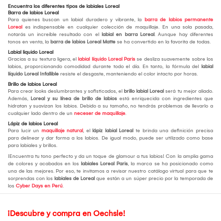
Encuentra los diferentes tipos de labiales Loreal
Barra de labios Loreal
Para quienes buscan un labial duradero y vibrante, la
barra de labios permanente
Loreal
es indispensable en cualquier colección de maquillaje. En una sola pasada,
notarás un increíble resultado con el
labial en barra Loreal
. Aunque hay diferentes
tonos en venta, la
barra de labios Loreal Matte
se ha convertido en la favorita de todas.
Labial liquido Loreal
Gracias a su textura ligera, el
labial líquido Loreal Paris
se desliza suavemente sobre los
labios, proporcionando comodidad durante todo el día. En tanto, la fórmula del
labial
líquido Loreal Infallible
resiste el desgaste, manteniendo el color intacto por horas.
Brillo de labios Loreal
Para crear looks deslumbrantes y sofisticados, el
brillo labial Loreal
será tu mejor aliado.
Además,
Loreal y su línea de
brillo de labios
está enriquecida con ingredientes que
hidratan y suavizan los labios. Debido a su tamaño, no tendrás problemas de llevarlo a
cualquier lado dentro de un
neceser de maquillaje
.
Lápiz de labios Loreal
Para lucir un
maquillaje natural
, el
lápiz labial Loreal
te brinda una definición precisa
para delinear y dar forma a los labios. De igual modo, puede ser utilizado como base
para labiales y brillos.
¡Encuentra tu tono perfecto y da un toque de glamour a tus labios! Con la amplia gama
de colores y acabados en los
labiales Loreal Paris
, la marca se ha posicionado como
una de las mejores. Por eso, te invitamos a revisar nuestro catálogo virtual para que te
sorprendas con los
labiales de Loreal
que están a un súper precio por la temporada de
los
Cyber Days en Perú
.
¡Descubre y compra en Oechsle!