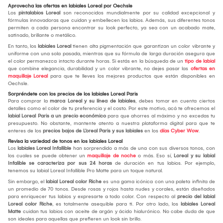
Aprovecha las ofertas en labiales Loreal por Oechsle
Los
pintalabios Loreal
son reconocidos mundialmente por su calidad excepcional y
fórmulas innovadoras que cuidan y embellecen los labios. Además, sus diferentes tonos
permiten a cada persona encontrar su look perfecto, ya sea con un acabado mate,
satinado, brillante o metálico.
En tanto, los
labiales Loreal
tienen alta pigmentación que garantizan un color vibrante y
uniforme con una sola pasada, mientras que su fórmula de larga duración asegura que
el color permanezca intacto durante horas. Si estás en la búsqueda de un
tipo de labial
que combine elegancia, durabilidad y un color vibrante, no dejes pasar las
ofertas en
maquillaje Loreal
para que te lleves los mejores productos que están disponibles en
Oechsle.
Sorpréndete con los precios de los labiales Loreal Paris
Para comprar la
marca Loreal y su línea de labiales
, debes tomar en cuenta ciertos
detalles como el color de tu preferencia y el costo. Por este motivo, acá te ofrecemos el
labial Loreal Paris a un precio económico
para que ahorres al máximo y no excedas tu
presupuesto. No obstante, mantente atento a nuestra plataforma digital para que te
enteres de los
precios bajos de L’oreal Paris y sus labiales
en los
días Cyber Wow
.
Revisa la variedad de tonos en los labiales Loreal
Los
labiales Loreal Infallible
han sorprendido a más de una con sus diversos tonos, con
los cuales se puede obtener un
maquillaje de noche
o más. Eso sí,
Loreal y su labial
Infalible se caracteriza por sus 24 horas
de duración en tus labios. Por ejemplo,
tenemos su labial Loreal Infallible Pro Matte para un toque natural.
Sin embargo, el
labial Loreal color Riche
es una gama icónica con una paleta infinita de
un promedio de 70 tonos. Desde rosas y rojos hasta nudes y corales, están diseñados
para enriquecer tus labios y expresarte a todo color. Con respecto al
precio del labial
Loreal color Riche
, es totalmente asequible para ti. Por otro lado, los
labiales Loreal
Matte
cuidan tus labios con aceite de argán y ácido hialurónico. No cabe duda de que
son ideales para aquellas que prefieren un look sin brillo.