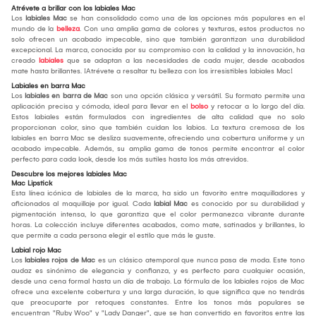
Atrévete a brillar con los labiales Mac
Los
labiales Mac
se han consolidado como una de las opciones más populares en el
mundo de la
belleza
. Con una amplia gama de colores y texturas, estos productos no
solo ofrecen un acabado impecable, sino que también garantizan una durabilidad
excepcional. La marca, conocida por su compromiso con la calidad y la innovación, ha
creado
labiales
que se adaptan a las necesidades de cada mujer, desde acabados
mate hasta brillantes. ¡Atrévete a resaltar tu belleza con los irresistibles labiales Mac!
Labiales en barra Mac
Los
labiales en barra de Mac
son una opción clásica y versátil. Su formato permite una
aplicación precisa y cómoda, ideal para llevar en el
bolso
y retocar a lo largo del día.
Estos labiales están formulados con ingredientes de alta calidad que no solo
proporcionan color, sino que también cuidan los labios. La textura cremosa de los
labiales en barra Mac se desliza suavemente, ofreciendo una cobertura uniforme y un
acabado impecable. Además, su amplia gama de tonos permite encontrar el color
perfecto para cada look, desde los más sutiles hasta los más atrevidos.
Descubre los mejores labiales Mac
Mac Lipstick
Esta línea icónica de labiales de la marca, ha sido un favorito entre maquilladores y
aficionados al maquillaje por igual. Cada
labial Mac
es conocido por su durabilidad y
pigmentación intensa, lo que garantiza que el color permanezca vibrante durante
horas. La colección incluye diferentes acabados, como mate, satinados y brillantes, lo
que permite a cada persona elegir el estilo que más le guste.
Labial rojo Mac
Los
labiales rojos de Mac
es un clásico atemporal que nunca pasa de moda. Este tono
audaz es sinónimo de elegancia y confianza, y es perfecto para cualquier ocasión,
desde una cena formal hasta un día de trabajo. La fórmula de los labiales rojos de Mac
ofrece una excelente cobertura y una larga duración, lo que significa que no tendrás
que preocuparte por retoques constantes. Entre los tonos más populares se
encuentran "Ruby Woo" y "Lady Danger", que se han convertido en favoritos entre las