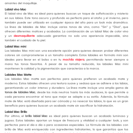
amantes del maquillaje.
Labial vino Mac
El labial vino de Mac es ideal para quienes buscan un toque de sofisticación y misterio
en sus labios. Este tono oscuro y profundo es perfecto para el otoño y el invierno, pero
también puede ser utilizado en cualquier época del año para un look más dramático.
La línea de labiales de Mac incluye varios tonos de vino, como "Sin" y "Diva", que
ofrecen diferentes matices y acabados. La combinación de un labial Mac de color vino
y un
desmaquillante
adecuado garantiza no solo una apariencia impecable, sino
también el cuidado de tu piel.
Labial Mac mini
Los labiales Mac mini son una excelente opción para quienes desean probar diferentes
colores sin comprometerse a un tamaño completo. Estos labiales en formato mini son
ideales para llevar en el bolso o en tu
mochila viajera
, permitiendo tener siempre a
mano tus tonos favoritos. A pesar de su tamaño reducido, los labiales Mac mini
mantienen la calidad y la pigmentación que caracteriza a la marca.
Labiales Mac Matte
Los labiales Mac matte son perfectos para quienes prefieren un acabado mate y
moderno. Estos labiales ofrecen una textura suave y sedosa que se adhiere a los labios,
garantizando un color intenso y duradero. La línea matte incluye una amplia gama de
tonos de labiales Mac
, desde los más neutros hasta los más audaces, lo que permite a
cada persona encontrar el tono que mejor se adapte a su estilo. Además, la fórmula
mate de Mac está diseñada para ser cómoda y no resecar los labios, lo que es un gran
beneficio para quienes buscan un acabado mate sin sacrificar la hidratación.
Labial Mac Brillo
Por último, el
brillo labial Mac
es ideal para quienes buscan un acabado luminoso y
jugoso. Estos labiales aportan un toque de frescura y vitalidad a cualquier look, y son
perfectos para el día a día o para ocasiones especiales. La fórmula de los labiales con
brillo de Mac está enriquecida con ingredientes hidratantes, lo que garantiza que tus