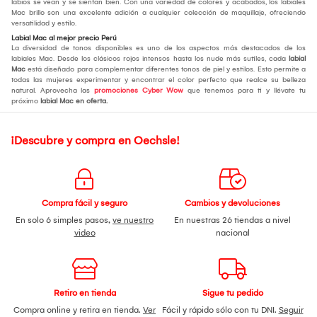
labios se vean y se sientan bien. Con una variedad de colores y acabados, los labiales
Mac brillo son una excelente adición a cualquier colección de maquillaje, ofreciendo
versatilidad y estilo.
Labial Mac al mejor precio Perú
La diversidad de tonos disponibles es uno de los aspectos más destacados de los
labiales Mac. Desde los clásicos rojos intensos hasta los nude más sutiles, cada
labial
Mac
está diseñado para complementar diferentes tonos de piel y estilos. Esto permite a
todas las mujeres experimentar y encontrar el color perfecto que realce su belleza
natural. Aprovecha las
promociones Cyber Wow
que tenemos para ti y llévate tu
próximo
labial Mac en oferta.
¡Descubre y compra en Oechsle!
Compra fácil y seguro
Cambios y devoluciones
En solo 6 simples pasos,
ve nuestro
En nuestras 26 tiendas a nivel
video
nacional
Retiro en tienda
Sigue tu pedido
Compra online y retira en tienda.
Ver
Fácil y rápido sólo con tu DNI.
Seguir