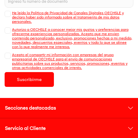
He leído la Política de Privacidad de Canales Digitales OECHSLE y
declaro haber sido informado sobre el tratamiento de mis datos
personales.
Autorizo a OECHSLE a conocer mejor mis gustos y preferencias para
ofrecerme experiencias personalizadas. Acepto que me envien
contenido personalizado, exclusivo, promociones hechas a mi medida,
novedades, descuentos especiales, eventos y todo lo que se alinee
con lo que realmente me interesa.
Acepto el compartir mi información con empresas del grupo
empresarial de OECHSLE para el envío de comunicaciones
publicitarias sobre sus productos, servicios, promociones, eventos y
otras actividades comerciales de interés.
Suscribirme
Secciones destacadas
Servicio al Cliente