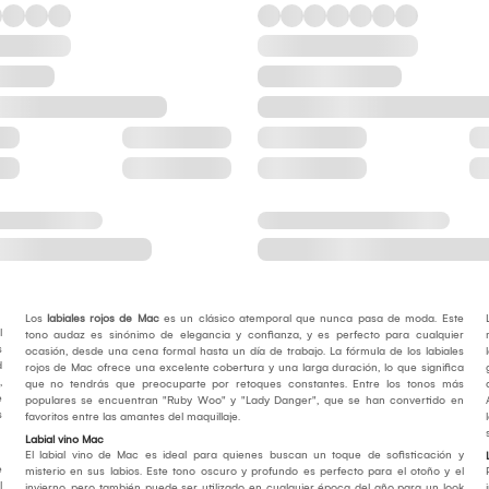
Los
labiales rojos de Mac
es un clásico atemporal que nunca pasa de moda. Este
l
tono audaz es sinónimo de elegancia y confianza, y es perfecto para cualquier
s
ocasión, desde una cena formal hasta un día de trabajo. La fórmula de los labiales
d
rojos de Mac ofrece una excelente cobertura y una larga duración, lo que significa
,
que no tendrás que preocuparte por retoques constantes. Entre los tonos más
e
populares se encuentran "Ruby Woo" y "Lady Danger", que se han convertido en
s
favoritos entre las amantes del maquillaje.
Labial vino Mac
El labial vino de Mac es ideal para quienes buscan un toque de sofisticación y
e
misterio en sus labios. Este tono oscuro y profundo es perfecto para el otoño y el
l
invierno, pero también puede ser utilizado en cualquier época del año para un look