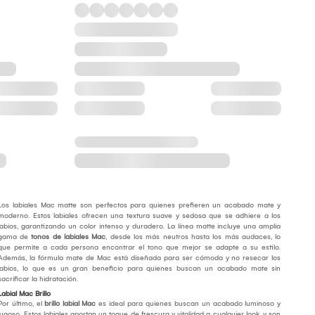
Los labiales Mac matte son perfectos para quienes prefieren un acabado mate y
moderno. Estos labiales ofrecen una textura suave y sedosa que se adhiere a los
labios, garantizando un color intenso y duradero. La línea matte incluye una amplia
gama de
tonos de labiales Mac
, desde los más neutros hasta los más audaces, lo
que permite a cada persona encontrar el tono que mejor se adapte a su estilo.
Además, la fórmula mate de Mac está diseñada para ser cómoda y no resecar los
labios, lo que es un gran beneficio para quienes buscan un acabado mate sin
sacrificar la hidratación.
Labial Mac Brillo
Por último, el
brillo labial Mac
es ideal para quienes buscan un acabado luminoso y
jugoso. Estos labiales aportan un toque de frescura y vitalidad a cualquier look, y son