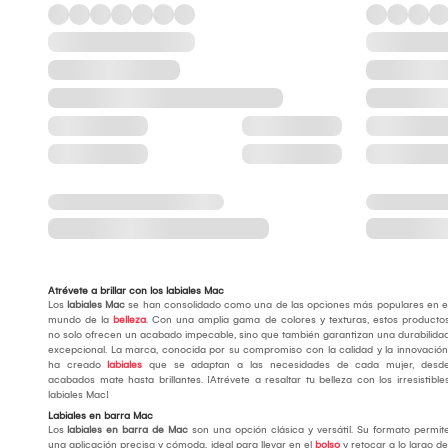
Atrévete a brillar con los labiales Mac
Los
labiales Mac
se han consolidado como una de las opciones más populares en e
mundo de la
belleza
. Con una amplia gama de colores y texturas, estos producto
no solo ofrecen un acabado impecable, sino que también garantizan una durabilida
excepcional. La marca, conocida por su compromiso con la calidad y la innovación
ha creado
labiales
que se adaptan a las necesidades de cada mujer, desd
acabados mate hasta brillantes. ¡Atrévete a resaltar tu belleza con los irresistible
labiales Mac!
Labiales en barra Mac
Los
labiales en barra de Mac
son una opción clásica y versátil. Su formato permit
una aplicación precisa y cómoda, ideal para llevar en el
bolso
y retocar a lo largo de