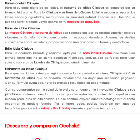
Bálsamo labial Clinique
Para el cuidado diario de los labios, el
bálsamo de labios Clinique
es conocido por su
fórmula hidratante. Por ello,
Clinique y su línea de bálsamo labial
te ayudan a reparar los
labios secos y agrietados, restaurando su suavidad natural. Gracias a su tamaño, lo
puedes llevar a donde vayas dentro de tu
neceser de maquillaje
.
Barra de labios Clinique
La
marca Clinique y su barra de labios
son reconocidas por su calidad superior, colores
vibrantes y fórmula nutritiva que brinda un acabado duradero. Además, se desliza
suavemente sobre los labios, proporcionando una aplicación uniforme y confortable.
Brillo labial Clinique
Para un acabado brillante y radiante, opta por un
brillo labial Clinique
que tiene una
textura ligera que no se siente pegajosa ni pesada. Incluso, son perfectos para usar
solos o sobre otros
labiales de Clinique
para añadir dimensión.
Hidratante de labios Clinique
Para que tus labios estén protegidos contra la sequedad y el clima,
Clinique sacó su
hidratante de labios
que se absorbe rápidamente sin dejar una sensación pegajosa.
Con su fórmula avanzada, notarás grandes resultados en poco tiempo.
Con su compromiso con la salud de la piel y su enfoque en la innovación,
Clinique y sus
pintalabios
continúan siendo una opción popular entre los amantes del maquillaje que
buscan productos de alta calidad. En ese sentido, explora nuestro catálogo virtual hasta
encontrar tu modelo favorito. Por si fuera poco, podrás llevártelo con muchos
beneficios gracias a las
rebajas Black Friday
durante la próxima temporada.
¡Descubre y compra en Oechsle!