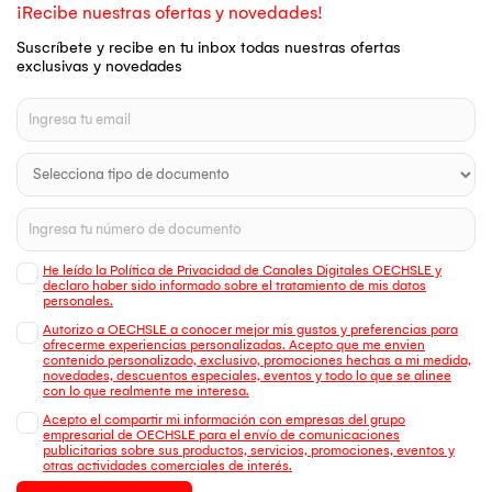
¡Recibe nuestras ofertas y novedades!
Suscríbete y recibe en tu inbox todas nuestras ofertas
exclusivas y novedades
He leído la Política de Privacidad de Canales Digitales OECHSLE y
declaro haber sido informado sobre el tratamiento de mis datos
personales.
Autorizo a OECHSLE a conocer mejor mis gustos y preferencias para
ofrecerme experiencias personalizadas. Acepto que me envien
contenido personalizado, exclusivo, promociones hechas a mi medida,
novedades, descuentos especiales, eventos y todo lo que se alinee
con lo que realmente me interesa.
Acepto el compartir mi información con empresas del grupo
empresarial de OECHSLE para el envío de comunicaciones
publicitarias sobre sus productos, servicios, promociones, eventos y
otras actividades comerciales de interés.