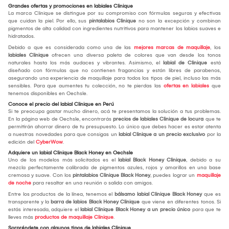
Grandes ofertas y promociones en labiales Clinique
La marca Clinique se distingue por su compromiso con fórmulas seguras y efectivas
que cuidan la piel. Por ello, sus
pintalabios Clinique
no son la excepción y combinan
pigmentos de alta calidad con ingredientes nutritivos para mantener los labios suaves e
hidratados.
Debido a que es considerada como una de las
mejores marcas de maquillaje
, los
labiales Clinique
ofrecen una diversa paleta de colores que van desde los tonos
naturales hasta los más audaces y vibrantes. Asimismo, el
labial de Clinique
está
diseñado con fórmulas que no contienen fragancias y están libres de parabenos,
asegurando una experiencia de maquillaje para todos los tipos de piel, incluso las más
sensibles. Para que aumentes tu colección, no te pierdas las
ofertas en labiales
que
tenemos disponibles en Oechsle.
Conoce el precio del labial Clinique en Perú
Si te preocupa gastar mucho dinero, acá te presentamos la solución a tus problemas.
En la página web de Oechsle, encontrarás
precios de labiales Clinique de locura
que te
permitirán ahorrar dinero de tu presupuesto. Lo único que debes hacer es estar atenta
a nuestras novedades para que consigas un
labial Clinique a un precio exclusivo
por la
edición del
CyberWow
.
Adquiere un labial Clinique Black Honey en Oechsle
Uno de los modelos más solicitados es el
labial Black Honey Clinique
, debido a su
mezcla perfectamente calibrada de pigmentos azules, rojos y amarillos en una base
cremosa y suave. Con los
pintalabios Clinique Black Honey
, puedes lograr un
maquillaje
de noche
para resaltar en una reunión o salida con amigos.
Entre los productos de la línea, tenemos el
bálsamo labial Clinique Black Honey
que es
transparente y la
barra de labios Black Honey Clinique
que viene en diferentes tonos. Si
estás interesada, adquiere el
labial Clinique Black Honey a un precio único
para que te
lleves más
productos de maquillaje Clinique
.
Sorpréndete con algunos tipos de labiales Clinique