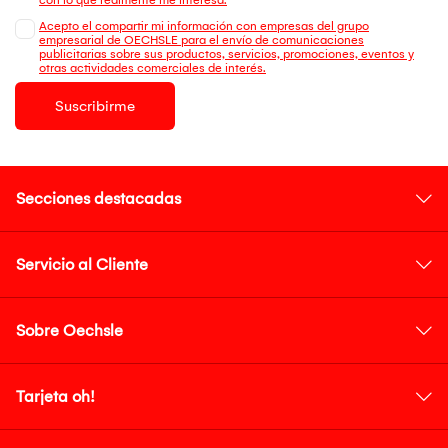
Acepto el compartir mi información con empresas del grupo
empresarial de OECHSLE para el envío de comunicaciones
publicitarias sobre sus productos, servicios, promociones, eventos y
otras actividades comerciales de interés.
Suscribirme
Secciones destacadas
Servicio al Cliente
Sobre Oechsle
Tarjeta oh!