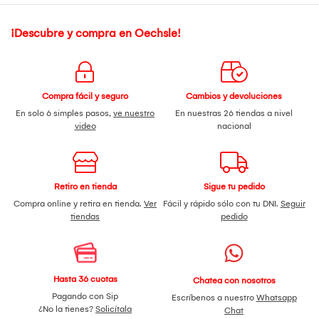
¡Descubre y compra en Oechsle!
Compra fácil y seguro
Cambios y devoluciones
En solo 6 simples pasos,
ve nuestro
En nuestras 26 tiendas a nivel
video
nacional
Retiro en tienda
Sigue tu pedido
Compra online y retira en tienda.
Ver
Fácil y rápido sólo con tu DNI.
Seguir
tiendas
pedido
Hasta 36 cuotas
Chatea con nosotros
Pagando con Sip
Escríbenos a nuestro
Whatsapp
¿No la tienes?
Solicítala
Chat