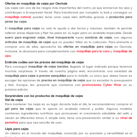
Ofertas en maquillaje de cejas por Oechsle
Las cejas son uno de los rasgos más importantes del rostro, ya que enmarcan los ojos y
contribuyen a la expresión facial. Para transformar por completo tu look y conseguir un
maquillaje natural
, puedes tener unas cejas bien definidas gracias a
productos para
pintar las cejas
.
El
maquillaje para cejas
no solo te ayuda a dar forma y volumen, también te permite
rellenar áreas dispersas y fijar los pelos en su lugar para un acabado impecable. Desde
suero para engrosar cejas
,
rímel transparente
hasta
sombras de cejas
, son algunos
artículos de maquillaje de cejas
que no pueden faltar en tu colección. Para animarte a
comprar uno de ellos, aprovecha las
ofertas en maquillaje para cejas
en Oechsle.
Inclusive, te alcanzará para complementarlo con
maquillaje para la cara
y
maquillaje de
ojos
.
Entérate cuáles son los precios del maquillaje de cejas
Para conseguir
maquillaje de cejas baratos
, llegaste al lugar indicado porque tenemos
muchas sorpresas. A través de nuestra página web, encontrarás una variedad de
maquillaje para cejas a precios asequibles
para tu bolsillo. Lo único que debes hacer es
escoger las opciones de
precios en maquillaje de cejas
que no excedan tu presupuesto
y listo. Aunque, ten presente que contamos con
promociones Cyber Wow
en su
próxima edición.
Sorpréndete con los productos de maquillaje de cejas
Gel de cejas
Para mantener tus cejas en su lugar durante todo el día, te recomendamos comprar el
gel para las cejas
que te aporta un acabado natural y pulido. Algunos modelos
contienen ingredientes nutritivos que promueven el crecimiento saludable del vello y
vienen en diferentes tonos. A simple vista, tiene una presentación similar a un
rímel de
pestañas
para que sea sencillo de usar.
Lápiz para cejas
Un clásico en el mundo del maquillaje, conocido por su precisión y versatilidad es el