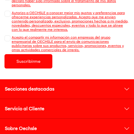
declaro haber sido informado sobre el tratamiento de mis datos
personales.
Autorizo a OECHSLE a conocer mejor mis gustos y preferencias para
ofrecerme experiencias personalizadas. Acepto que me envien
contenido personalizado, exclusivo, promociones hechas a mi medida,
novedades, descuentos especiales, eventos y todo lo que se alinee
con lo que realmente me interesa.
Acepto el compartir mi información con empresas del grupo
empresarial de OECHSLE para el envío de comunicaciones
publicitarias sobre sus productos, servicios, promociones, eventos y
otras actividades comerciales de interés.
Suscribirme
Secciones destacadas
Servicio al Cliente
Sobre Oechsle