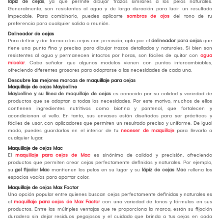
lápiz de cejas
, ya que permite dibujar trazos similares a los pelos naturales.
Generalmente, son resistentes al agua y de larga duración para lucir un resultado
impecable. Para combinarlo, puedes aplicarte
sombras de ojos
del tono de tu
preferencia para cualquier salida o reunión.
Delineador de cejas
Para definir y dar forma a las cejas con precisión, opta por el
delineador para cejas
que
tiene una punta fina y precisa para dibujar trazos detallados y naturales. Si bien son
resistentes al agua y permanecen intactos por horas, son fáciles de quitar con
agua
micelar
. Cabe señalar que algunos modelos vienen con puntas intercambiables,
ofreciendo diferentes grosores para adaptarse a las necesidades de cada una.
Descubre las mejores marcas de maquillaje para cejas
Maquillaje de cejas Maybelline
Maybelline y su línea de maquillaje de cejas
es conocido por su calidad y variedad de
productos que se adaptan a todas las necesidades. Por este motivo, muchos de ellos
contienen ingredientes nutritivos como biotina y pantenol, que fortalecen y
acondicionan el vello. En tanto, sus envases están diseñados para ser prácticos y
fáciles de usar, con aplicadores que permiten un resultado preciso y uniforme. De igual
modo, puedes guardarlos en el interior de tu
neceser de maquillaje
para llevarlo a
cualquier lugar.
Maquillaje de cejas Mac
El
maquillaje para cejas de Mac
es sinónimo de calidad y precisión, ofreciendo
productos que permiten crear cejas perfectamente definidas y naturales. Por ejemplo,
su
gel fijador Mac
mantienen los pelos en su lugar y su
lápiz de cejas Mac
rellena los
espacios vacíos para aportar color.
Maquillaje de cejas Max Factor
Una opción popular entre quienes buscan cejas perfectamente definidas y naturales es
el
maquillaje para cejas de Max Factor
con una variedad de tonos y fórmulas en sus
productos. Entre las múltiples ventajas que te proporciona la marca, están su fijación
duradera sin dejar residuos pegajosos y el cuidado que brinda a tus cejas en cada