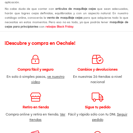
aplicación.
No cabe duda de que contar con
artículos de maquillaje cejas
que sean adecuados,
harán que logres cejas definidas, equilibradas y con un aspecto natural. En nuestro
catálogo online, conocerás la
venta de maquillaje cejas
para que adquieras todo lo que
necesitas en estos momentos. Pero eso no es todo, ya que podrás tener
maquillaje de
cejas para principiantes
con
rebajas Black Friday
.
¡Descubre y compra en Oechsle!
Compra fácil y seguro
Cambios y devoluciones
En solo 6 simples pasos,
ve nuestro
En nuestras 26 tiendas a nivel
video
nacional
Retiro en tienda
Sigue tu pedido
Compra online y retira en tienda.
Ver
Fácil y rápido sólo con tu DNI.
Seguir
tiendas
pedido