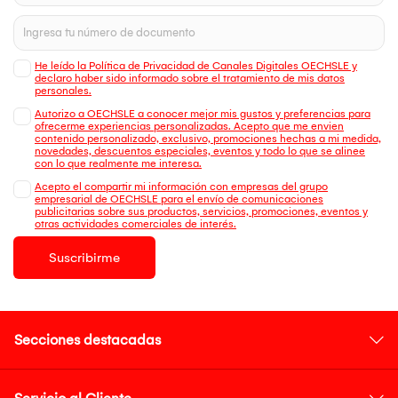
He leído la Política de Privacidad de Canales Digitales OECHSLE y
declaro haber sido informado sobre el tratamiento de mis datos
personales.
Autorizo a OECHSLE a conocer mejor mis gustos y preferencias para
ofrecerme experiencias personalizadas. Acepto que me envien
contenido personalizado, exclusivo, promociones hechas a mi medida,
novedades, descuentos especiales, eventos y todo lo que se alinee
con lo que realmente me interesa.
Acepto el compartir mi información con empresas del grupo
empresarial de OECHSLE para el envío de comunicaciones
publicitarias sobre sus productos, servicios, promociones, eventos y
otras actividades comerciales de interés.
Suscribirme
Secciones destacadas