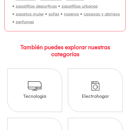
•
zapatillas deportivas
•
zapatillas urbanas
•
zapatos mujer
•
sofas
•
roperos
•
casacas y abrigos
•
perfumes
También puedes explorar nuestras
categorías
Tecnología
Electrohogar