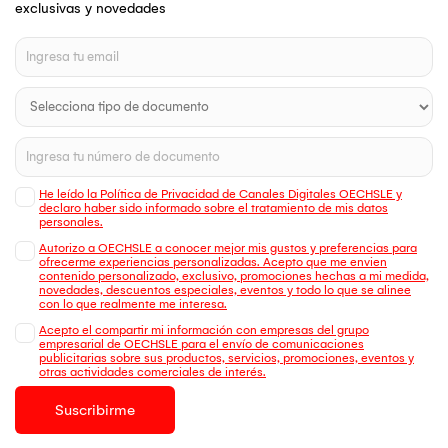
exclusivas y novedades
He leído la Política de Privacidad de Canales Digitales OECHSLE y
declaro haber sido informado sobre el tratamiento de mis datos
personales.
Autorizo a OECHSLE a conocer mejor mis gustos y preferencias para
ofrecerme experiencias personalizadas. Acepto que me envien
contenido personalizado, exclusivo, promociones hechas a mi medida,
novedades, descuentos especiales, eventos y todo lo que se alinee
con lo que realmente me interesa.
Acepto el compartir mi información con empresas del grupo
empresarial de OECHSLE para el envío de comunicaciones
publicitarias sobre sus productos, servicios, promociones, eventos y
otras actividades comerciales de interés.
Suscribirme