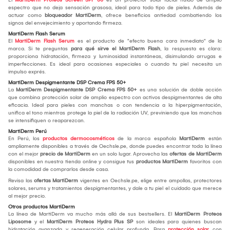
espectro que no deja sensación grasosa, ideal para todo tipo de pieles. Además de
actuar como
bloqueador MartiDerm
, ofrece beneficios antiedad combatiendo los
signos del envejecimiento y aportando firmeza.
MartiDerm Flash Serum
El
MartiDerm Flash Serum
es el producto de "efecto buena cara inmediato" de la
marca. Si te preguntas
para qué sirve el MartiDerm Flash
, la respuesta es clara:
proporciona hidratación, firmeza y luminosidad instantáneas, disimulando arrugas e
imperfecciones. Es ideal para ocasiones especiales o cuando tu piel necesita un
impulso exprés.
MartiDerm Despigmentante DSP Crema FPS 50+
La
MartiDerm Despigmentante DSP Crema FPS 50+
es una solución de doble acción
que combina protección solar de amplio espectro con activos despigmentantes de alta
eficacia. Ideal para pieles con manchas o con tendencia a la hiperpigmentación,
unifica el tono mientras protege la piel de la radiación UV, previniendo que las manchas
se intensifiquen o reaparezcan.
MartiDerm Perú
En Perú, los
productos dermocosméticos
de la marca española
MartiDerm
están
ampliamente disponibles a través de Oechsle.pe, donde puedes encontrar toda la línea
con el mejor
precio de MartiDerm
en un solo lugar. Aprovecha las
ofertas de MartiDerm
disponibles en nuestra tienda online y consigue tus
productos MartiDerm
favoritos con
la comodidad de comprarlos desde casa.
Revisa las
ofertas MartiDerm
vigentes en Oechsle.pe, elige entre ampollas, protectores
solares, serums y tratamientos despigmentantes, y dale a tu piel el cuidado que merece
al mejor precio.
Otros productos MartiDerm
La línea de MartiDerm va mucho más allá de sus bestsellers. El
MartiDerm Proteos
Liposome
y el
MartiDerm Proteos Hydra Plus SP
son ideales para quienes buscan
hidratación avanzada y regeneración celular profunda. Para
protección solar
con