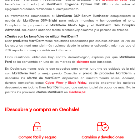
beneficios anti edad, el
MartiDerm Epigence Optima SPF 50+
actúa sobre el
epigenoma cutáneo retrasando el envejecimiento.
En tratamientos iluminadores, el
MartiDerm DSP-Serum Iluminador
complementa la
acción del
MartiDerm DSP-Bright
para reducir manchas y homogeneizar el tono.
Completan la propuesta el
MartiDerm Photo Age
y el
MartiDerm Skin Complex
Advanced
, soluciones antiedad frente al fotoenvejecimiento y la pérdida de firmeza.
¿Cuáles son los beneficios de utilizar MartiDerm?
Usar
productos MartiDerm
tiene resultados respaldados por estudios clínicos: el 91% de
los usuarios notó una piel más radiante desde la primera aplicación, mientras que el
78% reportó una mejora visible en la firmeza.
Estos resultados, obtenidos bajo control dermatológico, explican por qué
MartiDerm
Perú
se ha convertido en una de las marcas de
skincare
más buscadas.
En Oechsle.pe tienes todo lo que necesitas para armar tu rutina de cuidado de la piel
con
MartiDerm Perú
al mejor precio. Consulta el
precio de productos MartiDerm
y
descubre las
ofertas de MartiDerm
disponibles en nuestra tienda online. Además,
durante campañas como
Cyber Wow
y
Black Friday
, podrás encontrar los mejores
descuentos en toda la línea
MartiDerm
para que cuides tu piel sin pagar de más. ¡No te
pierdas las próximas
ofertas MartiDerm
en
Oechsle.pe
!
¡Descubre y compra en Oechsle!
Compra fácil y seguro
Cambios y devoluciones