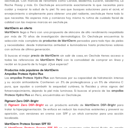
oechsle.pe. Con marcas de renombre como Cerave, Bioderma, Eucerin, Sesderma, La
Roche Posay y más. En Oechsle.pe encontrarás exactamente lo que necesitas para
cuidar y mejorar la salud de tu piel. Ya sea que busques soluciones para el acné, el
envejecimiento o simplemente para obtener una piel radiante, oechsle.pe tiene todo lo
que necesitas. No esperes más y comienza hoy mismo tu rutina de cuidado facial de
calidad con las mejores marcas en oechsle.pe.
MartiDerm en oferta
MartiDerm
llega a Perú con una propuesta de skincare de alto rendimiento respaldada
por más de 70 años de investigación dermatológica. En Oechsle.pe encuentras la
selección más completa de
productos de MartiDerm
pensados para todo tipo de pieles
y necesidades: desde tratamientos antiedad e iluminadores hasta protectores solares
con activos de última generación.
Si buscas el mejor
precio de MartiDerm
sin salir de casa, en Oechsle tienes acceso a
todas las referencias de
MartiDerm Perú
con la comodidad de comprar en línea y
recibir en la puerta de tu hogar. ¿Qué esperas?
Productos más populares de MartiDerm
Ampollas Proteos Hydra Plus
Las
ampollas Proteos Hydra Plus
son famosas por su capacidad de hidratación intensa
y su acción antioxidante. Contienen un 3% de proteoglicanos y un 5% de vitamina C
pura, que ayudan a combatir la sequedad cutánea, la flacidez y otros signos del
fotoenvejecimiento, dejando la piel más luminosa. Si buscas el precio de las
ampollas
Proteos Hydra Plus
en Perú, encuéntralas en Oechsle.pe.
Pigment Zero DSP-Bright
El
Pigment Zero DSP-Bright
es un producto estrella de
MartiDerm DSP-Bright
para
tratar la hiperpigmentación. Se enfoca en reducir las manchas existentes y prevenir su
aparición, con versiones en crema con SPF y un stick corrector para una acción
localizada.
MartiDerm Proteos Screen SPF 50
El
MartiDerm Proteos Screen SPF 50
es un protector solar facial fluido de amplio