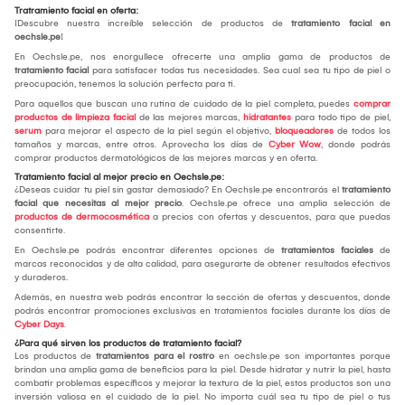
Tratramiento facial en oferta:
¡Descubre nuestra increíble selección de productos de
tratamiento facial en
oechsle.pe
!
En Oechsle.pe, nos enorgullece ofrecerte una amplia gama de productos de
tratamiento facial
para satisfacer todas tus necesidades. Sea cual sea tu tipo de piel o
preocupación, tenemos la solución perfecta para ti.
Para aquellos que buscan una rutina de cuidado de la piel completa, puedes
comprar
productos de limpieza facial
de las mejores marcas,
hidratantes
para todo tipo de piel,
serum
para mejorar el aspecto de la piel según el objetivo,
bloqueadores
de todos los
tamaños y marcas, entre otros. Aprovecha los días de
Cyber Wow
, donde podrás
comprar productos dermatológicos de las mejores marcas y en oferta.
Tratamiento facial al mejor precio en Oechsle.pe:
¿Deseas cuidar tu piel sin gastar demasiado? En Oechsle.pe encontrarás el
tratamiento
facial que necesitas al mejor precio
. Oechsle.pe ofrece una amplia selección de
productos de dermocosmética
a precios con ofertas y descuentos, para que puedas
consentirte.
En Oechsle.pe podrás encontrar diferentes opciones de
tratamientos faciales
de
marcas reconocidas y de alta calidad, para asegurarte de obtener resultados efectivos
y duraderos.
Además, en nuestra web podrás encontrar la sección de ofertas y descuentos, donde
podrás encontrar promociones exclusivas en tratamientos faciales durante los días de
Cyber Days
.
¿Para qué sirven los productos de tratamiento facial?
Los productos de
tratamientos para el rostro
en oechsle.pe son importantes porque
brindan una amplia gama de beneficios para la piel. Desde hidratar y nutrir la piel, hasta
combatir problemas específicos y mejorar la textura de la piel, estos productos son una
inversión valiosa en el cuidado de la piel. No importa cuál sea tu tipo de piel o tus