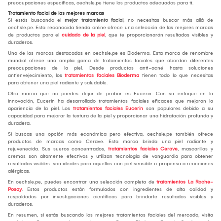
preocupaciones específicas, oechsle.pe tiene los productos adecuados para ti.
Tratamiento facial de las mejores marcas
Si estás buscando el
mejor tratamiento facial
, no necesitas buscar más allá de
oechsle.pe. Esta reconocida tienda online ofrece una selección de las mejores marcas
de productos para el
cuidado de la piel
, que te proporcionarán resultados visibles y
duraderos.
Una de las marcas destacadas en oechsle.pe es Bioderma. Esta marca de renombre
mundial ofrece una amplia gama de tratamientos faciales que abordan diferentes
preocupaciones de la piel. Desde productos anti-acné hasta soluciones
antienvejecimiento, los
tratamientos faciales Bioderma
tienen todo lo que necesitas
para obtener una piel radiante y saludable.
Otra marca que no puedes dejar de probar es Eucerin. Con su enfoque en la
innovación, Eucerin ha desarrollado tratamientos faciales eficaces que mejoran la
apariencia de la piel. Los
tratamientos faciales Eucerin
son populares debido a su
capacidad para mejorar la textura de la piel y proporcionar una hidratación profunda y
duradera.
Si buscas una opción más económica pero efectiva, oechsle.pe también ofrece
productos de marcas como Cerave. Esta marca brinda una piel radiante y
rejuvenecida. Sus sueros concentrados,
tratamientos faciales Cerave
, mascarillas y
cremas son altamente efectivos y utilizan tecnología de vanguardia para obtener
resultados visibles. son ideales para aquellos con piel sensible o propensa a reacciones
alérgicas.
En oechsle.pe, puedes encontrar una selección completa de
tratamientos La Roche-
Posay
. Estos productos están formulados con ingredientes de alta calidad y
respaldados por investigaciones científicas para brindarte resultados visibles y
duraderos.
En resumen, si estás buscando los mejores tratamientos faciales del mercado, visita