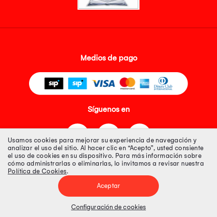
Medios de pago
Síguenos en
Usamos cookies para mejorar su experiencia de navegación y
analizar el uso del sitio. Al hacer clic en “Acepto”, usted consiente
el uso de cookies en su dispositivo. Para más información sobre
cómo administrarlas o eliminarlas, lo invitamos a revisar nuestra
Política de Cookies
.
Tienda 100% Segura
Aceptar
Tiendas Peruanas S.A. R.U.C. Nº 20493020618. Todos los derechos
reservados. Av. Aviación 2405 Piso 3, San Borja
Configuración de cookies
Precios disponibles solo en www.oechsle.pe. Precios online publicados