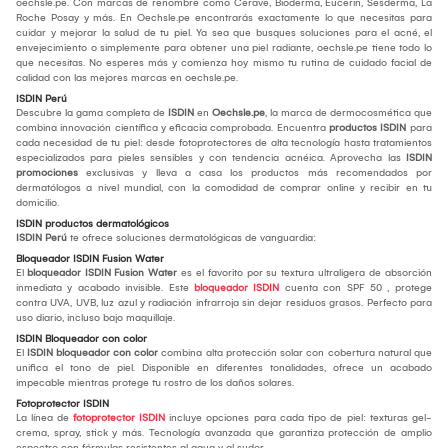
oechsle.pe. Con marcas de renombre como Cerave, Bioderma, Eucerin, Sesderma, La
Roche Posay y más. En Oechsle.pe encontrarás exactamente lo que necesitas para
cuidar y mejorar la salud de tu piel. Ya sea que busques soluciones para el acné, el
envejecimiento o simplemente para obtener una piel radiante, oechsle.pe tiene todo lo
que necesitas. No esperes más y comienza hoy mismo tu rutina de cuidado facial de
calidad con las mejores marcas en oechsle.pe.
ISDIN Perú
Descubre la gama completa de
ISDIN
en
Oechsle.pe
, la marca de dermocosmética que
combina innovación científica y eficacia comprobada. Encuentra
productos ISDIN
para
cada necesidad de tu piel: desde fotoprotectores de alta tecnología hasta tratamientos
especializados para pieles sensibles y con tendencia acnéica. Aprovecha las
ISDIN
promociones
exclusivas y lleva a casa los productos más recomendados por
dermatólogos a nivel mundial, con la comodidad de comprar online y recibir en tu
domicilio.
ISDIN productos dermatológicos
ISDIN Perú
te ofrece soluciones dermatológicas de vanguardia:
Bloqueador ISDIN Fusion Water
El
bloqueador ISDIN Fusion Water
es el favorito por su textura ultraligera de absorción
inmediata y acabado invisible. Este
bloqueador ISDIN
cuenta con SPF 50 , protege
contra UVA, UVB, luz azul y radiación infrarroja sin dejar residuos grasos. Perfecto para
uso diario, incluso bajo maquillaje.
ISDIN Bloqueador con color
El
ISDIN bloqueador con color
combina alta protección solar con cobertura natural que
unifica el tono de piel. Disponible en diferentes tonalidades, ofrece un acabado
impecable mientras protege tu rostro de los daños solares.
Fotoprotector ISDIN
La línea de
fotoprotector ISDIN
incluye opciones para cada tipo de piel: texturas gel-
crema, spray, stick y más. Tecnología avanzada que garantiza protección de amplio
espectro con fórmulas resistentes al agua y al sudor.