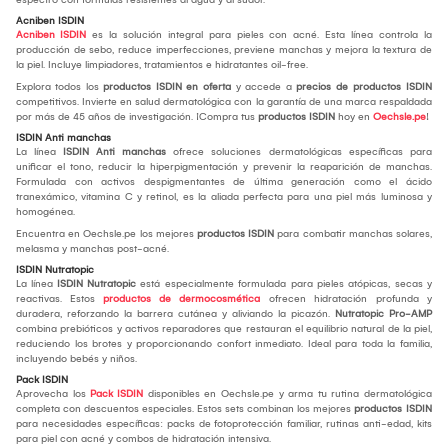
Acniben ISDIN
Acniben ISDIN
es la solución integral para pieles con acné. Esta línea controla la
producción de sebo, reduce imperfecciones, previene manchas y mejora la textura de
la piel. Incluye limpiadores, tratamientos e hidratantes oil-free.
Explora todos los
productos ISDIN en oferta
y accede a
precios de productos ISDIN
competitivos. Invierte en salud dermatológica con la garantía de una marca respaldada
por más de 45 años de investigación. ¡Compra tus
productos ISDIN
hoy en
Oechsle.pe
!
ISDIN Anti manchas
La línea
ISDIN Anti manchas
ofrece soluciones dermatológicas específicas para
unificar el tono, reducir la hiperpigmentación y prevenir la reaparición de manchas.
Formulada con activos despigmentantes de última generación como el ácido
tranexámico, vitamina C y retinol, es la aliada perfecta para una piel más luminosa y
homogénea.
Encuentra en Oechsle.pe los mejores
productos ISDIN
para combatir manchas solares,
melasma y manchas post-acné.
ISDIN Nutratopic
La línea
ISDIN Nutratopic
está especialmente formulada para pieles atópicas, secas y
reactivas. Estos
productos de dermocosmética
ofrecen hidratación profunda y
duradera, reforzando la barrera cutánea y aliviando la picazón.
Nutratopic Pro-AMP
combina prebióticos y activos reparadores que restauran el equilibrio natural de la piel,
reduciendo los brotes y proporcionando confort inmediato. Ideal para toda la familia,
incluyendo bebés y niños.
Pack ISDIN
Aprovecha los
Pack ISDIN
disponibles en Oechsle.pe y arma tu rutina dermatológica
completa con descuentos especiales. Estos sets combinan los mejores
productos ISDIN
para necesidades específicas: packs de fotoprotección familiar, rutinas anti-edad, kits
para piel con acné y combos de hidratación intensiva.