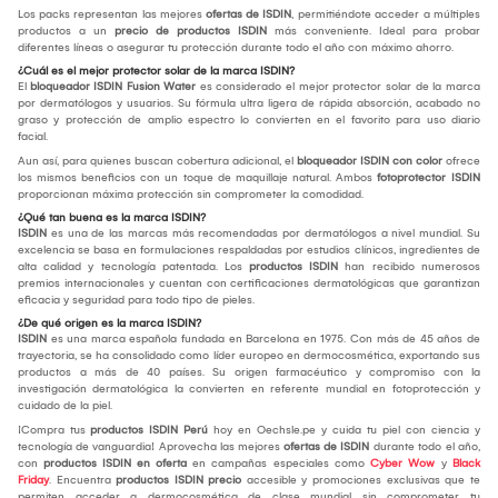
Los packs representan las mejores
ofertas de ISDIN
, permitiéndote acceder a múltiples
productos a un
precio de productos ISDIN
más conveniente. Ideal para probar
diferentes líneas o asegurar tu protección durante todo el año con máximo ahorro.
¿Cuál es el mejor protector solar de la marca ISDIN?
El
bloqueador ISDIN Fusion Water
es considerado el mejor protector solar de la marca
por dermatólogos y usuarios. Su fórmula ultra ligera de rápida absorción, acabado no
graso y protección de amplio espectro lo convierten en el favorito para uso diario
facial.
Aun así, para quienes buscan cobertura adicional, el
bloqueador ISDIN con color
ofrece
los mismos beneficios con un toque de maquillaje natural. Ambos
fotoprotector ISDIN
proporcionan máxima protección sin comprometer la comodidad.
¿Qué tan buena es la marca ISDIN?
ISDIN
es una de las marcas más recomendadas por dermatólogos a nivel mundial. Su
excelencia se basa en formulaciones respaldadas por estudios clínicos, ingredientes de
alta calidad y tecnología patentada. Los
productos ISDIN
han recibido numerosos
premios internacionales y cuentan con certificaciones dermatológicas que garantizan
eficacia y seguridad para todo tipo de pieles.
¿De qué origen es la marca ISDIN?
ISDIN
es una marca española fundada en Barcelona en 1975. Con más de 45 años de
trayectoria, se ha consolidado como líder europeo en dermocosmética, exportando sus
productos a más de 40 países. Su origen farmacéutico y compromiso con la
investigación dermatológica la convierten en referente mundial en fotoprotección y
cuidado de la piel.
¡Compra tus
productos ISDIN Perú
hoy en Oechsle.pe y cuida tu piel con ciencia y
tecnología de vanguardia! Aprovecha las mejores
ofertas de ISDIN
durante todo el año,
con
productos ISDIN en oferta
en campañas especiales como
Cyber Wow
y
Black
Friday
. Encuentra
productos ISDIN precio
accesible y promociones exclusivas que te
permiten acceder a dermocosmética de clase mundial sin comprometer tu