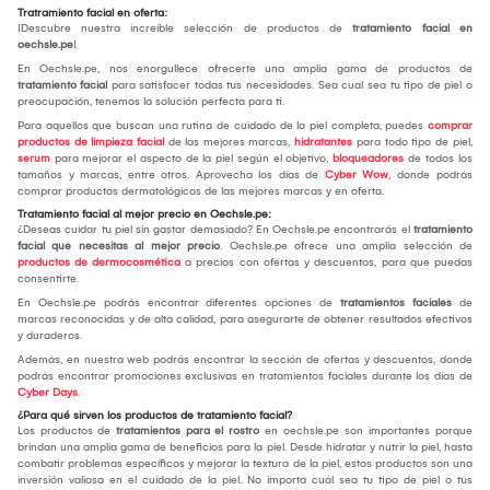
Tratramiento facial en oferta:
¡Descubre nuestra increíble selección de productos de
tratamiento facial en
oechsle.pe
!
En Oechsle.pe, nos enorgullece ofrecerte una amplia gama de productos de
tratamiento facial
para satisfacer todas tus necesidades. Sea cual sea tu tipo de piel o
preocupación, tenemos la solución perfecta para ti.
Para aquellos que buscan una rutina de cuidado de la piel completa, puedes
comprar
productos de limpieza facial
de las mejores marcas,
hidratantes
para todo tipo de piel,
serum
para mejorar el aspecto de la piel según el objetivo,
bloqueadores
de todos los
tamaños y marcas, entre otros. Aprovecha los días de
Cyber Wow
, donde podrás
comprar productos dermatológicos de las mejores marcas y en oferta.
Tratamiento facial al mejor precio en Oechsle.pe:
¿Deseas cuidar tu piel sin gastar demasiado? En Oechsle.pe encontrarás el
tratamiento
facial que necesitas al mejor precio
. Oechsle.pe ofrece una amplia selección de
productos de dermocosmética
a precios con ofertas y descuentos, para que puedas
consentirte.
En Oechsle.pe podrás encontrar diferentes opciones de
tratamientos faciales
de
marcas reconocidas y de alta calidad, para asegurarte de obtener resultados efectivos
y duraderos.
Además, en nuestra web podrás encontrar la sección de ofertas y descuentos, donde
podrás encontrar promociones exclusivas en tratamientos faciales durante los días de
Cyber Days
.
¿Para qué sirven los productos de tratamiento facial?
Los productos de
tratamientos para el rostro
en oechsle.pe son importantes porque
brindan una amplia gama de beneficios para la piel. Desde hidratar y nutrir la piel, hasta
combatir problemas específicos y mejorar la textura de la piel, estos productos son una
inversión valiosa en el cuidado de la piel. No importa cuál sea tu tipo de piel o tus