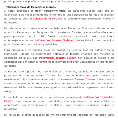
preocupaciones específicas, oechsle.pe tiene los productos adecuados para ti.
Tratamiento facial de las mejores marcas
Si estás buscando el
mejor tratamiento facial
, no necesitas buscar más allá de
oechsle.pe. Esta reconocida tienda online ofrece una selección de las mejores marcas
de productos para el
cuidado de la piel
, que te proporcionarán resultados visibles y
duraderos.
Una de las marcas destacadas en oechsle.pe es Bioderma. Esta marca de renombre
mundial ofrece una amplia gama de tratamientos faciales que abordan diferentes
preocupaciones de la piel. Desde productos anti-acné hasta soluciones
antienvejecimiento, los
tratamientos faciales Bioderma
tienen todo lo que necesitas
para obtener una piel radiante y saludable.
Otra marca que no puedes dejar de probar es Eucerin. Con su enfoque en la
innovación, Eucerin ha desarrollado tratamientos faciales eficaces que mejoran la
apariencia de la piel. Los
tratamientos faciales Eucerin
son populares debido a su
capacidad para mejorar la textura de la piel y proporcionar una hidratación profunda y
duradera.
Si buscas una opción más económica pero efectiva, oechsle.pe también ofrece
productos de marcas como Cerave. Esta marca brinda una piel radiante y
rejuvenecida. Sus sueros concentrados,
tratamientos faciales Cerave
, mascarillas y
cremas son altamente efectivos y utilizan tecnología de vanguardia para obtener
resultados visibles. son ideales para aquellos con piel sensible o propensa a reacciones
alérgicas.
En oechsle.pe, puedes encontrar una selección completa de
tratamientos La Roche-
Posay
. Estos productos están formulados con ingredientes de alta calidad y
respaldados por investigaciones científicas para brindarte resultados visibles y
duraderos.
En resumen, si estás buscando los mejores tratamientos faciales del mercado, visita