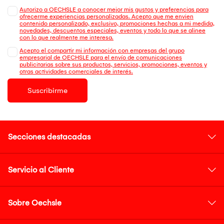
Autorizo a OECHSLE a conocer mejor mis gustos y preferencias para
ofrecerme experiencias personalizadas. Acepto que me envien
contenido personalizado, exclusivo, promociones hechas a mi medida,
novedades, descuentos especiales, eventos y todo lo que se alinee
con lo que realmente me interesa.
Acepto el compartir mi información con empresas del grupo
empresarial de OECHSLE para el envío de comunicaciones
publicitarias sobre sus productos, servicios, promociones, eventos y
otras actividades comerciales de interés.
Suscribirme
Secciones destacadas
Servicio al Cliente
Sobre Oechsle