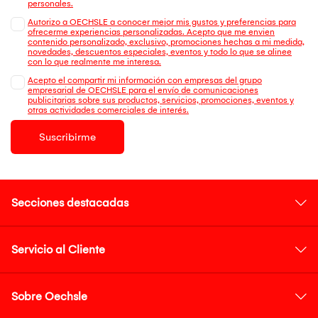
personales.
Autorizo a OECHSLE a conocer mejor mis gustos y preferencias para
ofrecerme experiencias personalizadas. Acepto que me envien
contenido personalizado, exclusivo, promociones hechas a mi medida,
novedades, descuentos especiales, eventos y todo lo que se alinee
con lo que realmente me interesa.
Acepto el compartir mi información con empresas del grupo
empresarial de OECHSLE para el envío de comunicaciones
publicitarias sobre sus productos, servicios, promociones, eventos y
otras actividades comerciales de interés.
Suscribirme
Secciones destacadas
Servicio al Cliente
Sobre Oechsle