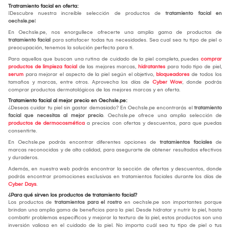
Tratramiento facial en oferta:
¡Descubre nuestra increíble selección de productos de
tratamiento facial en
oechsle.pe
!
En Oechsle.pe, nos enorgullece ofrecerte una amplia gama de productos de
tratamiento facial
para satisfacer todas tus necesidades. Sea cual sea tu tipo de piel o
preocupación, tenemos la solución perfecta para ti.
Para aquellos que buscan una rutina de cuidado de la piel completa, puedes
comprar
productos de limpieza facial
de las mejores marcas,
hidratantes
para todo tipo de piel,
serum
para mejorar el aspecto de la piel según el objetivo,
bloqueadores
de todos los
tamaños y marcas, entre otros. Aprovecha los días de
Cyber Wow
, donde podrás
comprar productos dermatológicos de las mejores marcas y en oferta.
Tratamiento facial al mejor precio en Oechsle.pe:
¿Deseas cuidar tu piel sin gastar demasiado? En Oechsle.pe encontrarás el
tratamiento
facial que necesitas al mejor precio
. Oechsle.pe ofrece una amplia selección de
productos de dermocosmética
a precios con ofertas y descuentos, para que puedas
consentirte.
En Oechsle.pe podrás encontrar diferentes opciones de
tratamientos faciales
de
marcas reconocidas y de alta calidad, para asegurarte de obtener resultados efectivos
y duraderos.
Además, en nuestra web podrás encontrar la sección de ofertas y descuentos, donde
podrás encontrar promociones exclusivas en tratamientos faciales durante los días de
Cyber Days
.
¿Para qué sirven los productos de tratamiento facial?
Los productos de
tratamientos para el rostro
en oechsle.pe son importantes porque
brindan una amplia gama de beneficios para la piel. Desde hidratar y nutrir la piel, hasta
combatir problemas específicos y mejorar la textura de la piel, estos productos son una
inversión valiosa en el cuidado de la piel. No importa cuál sea tu tipo de piel o tus