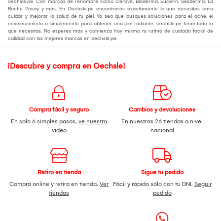
oechsle.pe. Con marcas de renombre como Cerave, Bioderma, Eucerin, Sesderma, La
Roche Posay y más. En Oechsle.pe encontrarás exactamente lo que necesitas para
cuidar y mejorar la salud de tu piel. Ya sea que busques soluciones para el acné, el
envejecimiento o simplemente para obtener una piel radiante, oechsle.pe tiene todo lo
que necesitas. No esperes más y comienza hoy mismo tu rutina de cuidado facial de
calidad con las mejores marcas en oechsle.pe.
¡Descubre y compra en Oechsle!
Compra fácil y seguro
Cambios y devoluciones
En solo 6 simples pasos,
ve nuestro
En nuestras 26 tiendas a nivel
video
nacional
Retiro en tienda
Sigue tu pedido
Compra online y retira en tienda.
Ver
Fácil y rápido sólo con tu DNI.
Seguir
tiendas
pedido