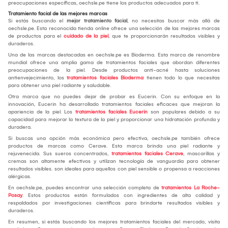
preocupaciones específicas, oechsle.pe tiene los productos adecuados para ti.
Tratamiento facial de las mejores marcas
Si estás buscando el
mejor tratamiento facial
, no necesitas buscar más allá de
oechsle.pe. Esta reconocida tienda online ofrece una selección de las mejores marcas
de productos para el
cuidado de la piel
, que te proporcionarán resultados visibles y
duraderos.
Una de las marcas destacadas en oechsle.pe es Bioderma. Esta marca de renombre
mundial ofrece una amplia gama de tratamientos faciales que abordan diferentes
preocupaciones de la piel. Desde productos anti-acné hasta soluciones
antienvejecimiento, los
tratamientos faciales Bioderma
tienen todo lo que necesitas
para obtener una piel radiante y saludable.
Otra marca que no puedes dejar de probar es Eucerin. Con su enfoque en la
innovación, Eucerin ha desarrollado tratamientos faciales eficaces que mejoran la
apariencia de la piel. Los
tratamientos faciales Eucerin
son populares debido a su
capacidad para mejorar la textura de la piel y proporcionar una hidratación profunda y
duradera.
Si buscas una opción más económica pero efectiva, oechsle.pe también ofrece
productos de marcas como Cerave. Esta marca brinda una piel radiante y
rejuvenecida. Sus sueros concentrados,
tratamientos faciales Cerave
, mascarillas y
cremas son altamente efectivos y utilizan tecnología de vanguardia para obtener
resultados visibles. son ideales para aquellos con piel sensible o propensa a reacciones
alérgicas.
En oechsle.pe, puedes encontrar una selección completa de
tratamientos La Roche-
Posay
. Estos productos están formulados con ingredientes de alta calidad y
respaldados por investigaciones científicas para brindarte resultados visibles y
duraderos.
En resumen, si estás buscando los mejores tratamientos faciales del mercado, visita