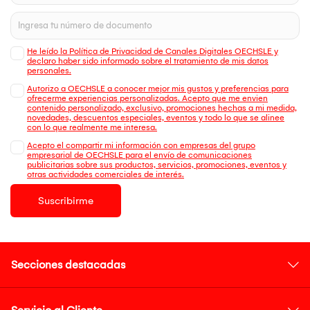
He leído la Política de Privacidad de Canales Digitales OECHSLE y
declaro haber sido informado sobre el tratamiento de mis datos
personales.
Autorizo a OECHSLE a conocer mejor mis gustos y preferencias para
ofrecerme experiencias personalizadas. Acepto que me envien
contenido personalizado, exclusivo, promociones hechas a mi medida,
novedades, descuentos especiales, eventos y todo lo que se alinee
con lo que realmente me interesa.
Acepto el compartir mi información con empresas del grupo
empresarial de OECHSLE para el envío de comunicaciones
publicitarias sobre sus productos, servicios, promociones, eventos y
otras actividades comerciales de interés.
Suscribirme
Secciones destacadas