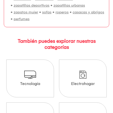
•
zapatillas deportivas
•
zapatillas urbanas
•
zapatos mujer
•
sofas
•
roperos
•
casacas y abrigos
•
perfumes
También puedes explorar nuestras
categorías
Tecnología
Electrohogar