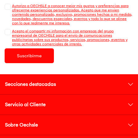
Autorizo a OECHSLE a conocer mejor mis gustos y preferencias para
ofrecerme experiencias personalizadas. Acepto que me envien
contenido personalizado, exclusivo, promociones hechas a mi medida,
novedades, descuentos especiales, eventos y todo lo que se alinee
con lo que realmente me interesa.
Acepto el compartir mi información con empresas del grupo
empresarial de OECHSLE para el envío de comunicaciones
publicitarias sobre sus productos, servicios, promociones, eventos y
otras actividades comerciales de interés.
Suscribirme
Secciones destacadas
Servicio al Cliente
Sobre Oechsle