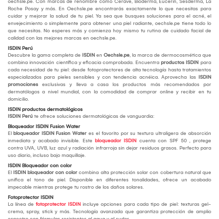
oechsle.pe. Con marcas de renombre como Cerave, Bioderma, Eucerin, Sesderma, La
Roche Posay y más. En Oechsle.pe encontrarás exactamente lo que necesitas para
cuidar y mejorar la salud de tu piel. Ya sea que busques soluciones para el acné, el
envejecimiento o simplemente para obtener una piel radiante, oechsle.pe tiene todo lo
que necesitas. No esperes más y comienza hoy mismo tu rutina de cuidado facial de
calidad con las mejores marcas en oechsle.pe.
ISDIN Perú
Descubre la gama completa de
ISDIN
en
Oechsle.pe
, la marca de dermocosmética que
combina innovación científica y eficacia comprobada. Encuentra
productos ISDIN
para
cada necesidad de tu piel: desde fotoprotectores de alta tecnología hasta tratamientos
especializados para pieles sensibles y con tendencia acnéica. Aprovecha las
ISDIN
promociones
exclusivas y lleva a casa los productos más recomendados por
dermatólogos a nivel mundial, con la comodidad de comprar online y recibir en tu
domicilio.
ISDIN productos dermatológicos
ISDIN Perú
te ofrece soluciones dermatológicas de vanguardia:
Bloqueador ISDIN Fusion Water
El
bloqueador ISDIN Fusion Water
es el favorito por su textura ultraligera de absorción
inmediata y acabado invisible. Este
bloqueador ISDIN
cuenta con SPF 50 , protege
contra UVA, UVB, luz azul y radiación infrarroja sin dejar residuos grasos. Perfecto para
uso diario, incluso bajo maquillaje.
ISDIN Bloqueador con color
El
ISDIN bloqueador con color
combina alta protección solar con cobertura natural que
unifica el tono de piel. Disponible en diferentes tonalidades, ofrece un acabado
impecable mientras protege tu rostro de los daños solares.
Fotoprotector ISDIN
La línea de
fotoprotector ISDIN
incluye opciones para cada tipo de piel: texturas gel-
crema, spray, stick y más. Tecnología avanzada que garantiza protección de amplio
espectro con fórmulas resistentes al agua y al sudor.