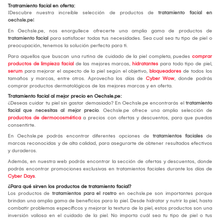
Tratramiento facial en oferta:
¡Descubre nuestra increíble selección de productos de
tratamiento facial en
oechsle.pe
!
En Oechsle.pe, nos enorgullece ofrecerte una amplia gama de productos de
tratamiento facial
para satisfacer todas tus necesidades. Sea cual sea tu tipo de piel o
preocupación, tenemos la solución perfecta para ti.
Para aquellos que buscan una rutina de cuidado de la piel completa, puedes
comprar
productos de limpieza facial
de las mejores marcas,
hidratantes
para todo tipo de piel,
serum
para mejorar el aspecto de la piel según el objetivo,
bloqueadores
de todos los
tamaños y marcas, entre otros. Aprovecha los días de
Cyber Wow
, donde podrás
comprar productos dermatológicos de las mejores marcas y en oferta.
Tratamiento facial al mejor precio en Oechsle.pe:
¿Deseas cuidar tu piel sin gastar demasiado? En Oechsle.pe encontrarás el
tratamiento
facial que necesitas al mejor precio
. Oechsle.pe ofrece una amplia selección de
productos de dermocosmética
a precios con ofertas y descuentos, para que puedas
consentirte.
En Oechsle.pe podrás encontrar diferentes opciones de
tratamientos faciales
de
marcas reconocidas y de alta calidad, para asegurarte de obtener resultados efectivos
y duraderos.
Además, en nuestra web podrás encontrar la sección de ofertas y descuentos, donde
podrás encontrar promociones exclusivas en tratamientos faciales durante los días de
Cyber Days
.
¿Para qué sirven los productos de tratamiento facial?
Los productos de
tratamientos para el rostro
en oechsle.pe son importantes porque
brindan una amplia gama de beneficios para la piel. Desde hidratar y nutrir la piel, hasta
combatir problemas específicos y mejorar la textura de la piel, estos productos son una
inversión valiosa en el cuidado de la piel. No importa cuál sea tu tipo de piel o tus