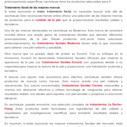
preocupaciones específicas, oechsle.pe tiene los productos adecuados para ti.
Tratamiento facial de las mejores marcas
Si estás buscando el
mejor tratamiento facial
, no necesitas buscar más allá de
oechsle.pe. Esta reconocida tienda online ofrece una selección de las mejores marcas
de productos para el
cuidado de la piel
, que te proporcionarán resultados visibles y
duraderos.
Una de las marcas destacadas en oechsle.pe es Bioderma. Esta marca de renombre
mundial ofrece una amplia gama de tratamientos faciales que abordan diferentes
preocupaciones de la piel. Desde productos anti-acné hasta soluciones
antienvejecimiento, los
tratamientos faciales Bioderma
tienen todo lo que necesitas
para obtener una piel radiante y saludable.
Otra marca que no puedes dejar de probar es Eucerin. Con su enfoque en la
innovación, Eucerin ha desarrollado tratamientos faciales eficaces que mejoran la
apariencia de la piel. Los
tratamientos faciales Eucerin
son populares debido a su
capacidad para mejorar la textura de la piel y proporcionar una hidratación profunda y
duradera.
Si buscas una opción más económica pero efectiva, oechsle.pe también ofrece
productos de marcas como Cerave. Esta marca brinda una piel radiante y
rejuvenecida. Sus sueros concentrados,
tratamientos faciales Cerave
, mascarillas y
cremas son altamente efectivos y utilizan tecnología de vanguardia para obtener
resultados visibles. son ideales para aquellos con piel sensible o propensa a reacciones
alérgicas.
En oechsle.pe, puedes encontrar una selección completa de
tratamientos La Roche-
Posay
. Estos productos están formulados con ingredientes de alta calidad y
respaldados por investigaciones científicas para brindarte resultados visibles y
duraderos.
En resumen, si estás buscando los mejores tratamientos faciales del mercado, visita