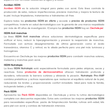
Acniben ISDIN
Acniben ISDIN
es la solución integral para pieles con acné. Esta línea controla la
producción de sebo, reduce imperfecciones, previene manchas y mejora la textura de
la piel. Incluye limpiadores, tratamientos e hidratantes oil-free.
Explora todos los
productos ISDIN en oferta
y accede a
precios de productos ISDIN
competitivos. Invierte en salud dermatológica con la garantía de una marca respaldada
por más de 45 años de investigación. ¡Compra tus
productos ISDIN
hoy en
Oechsle.pe
!
ISDIN Anti manchas
La línea
ISDIN Anti manchas
ofrece soluciones dermatológicas específicas para
unificar el tono, reducir la hiperpigmentación y prevenir la reaparición de manchas.
Formulada con activos despigmentantes de última generación como el ácido
tranexámico, vitamina C y retinol, es la aliada perfecta para una piel más luminosa y
homogénea.
Encuentra en Oechsle.pe los mejores
productos ISDIN
para combatir manchas solares,
melasma y manchas post-acné.
ISDIN Nutratopic
La línea
ISDIN Nutratopic
está especialmente formulada para pieles atópicas, secas y
reactivas. Estos
productos de dermocosmética
ofrecen hidratación profunda y
duradera, reforzando la barrera cutánea y aliviando la picazón.
Nutratopic Pro-AMP
combina prebióticos y activos reparadores que restauran el equilibrio natural de la piel,
reduciendo los brotes y proporcionando confort inmediato. Ideal para toda la familia,
incluyendo bebés y niños.
Pack ISDIN
Aprovecha los
Pack ISDIN
disponibles en Oechsle.pe y arma tu rutina dermatológica
completa con descuentos especiales. Estos sets combinan los mejores
productos ISDIN
para necesidades específicas: packs de fotoprotección familiar, rutinas anti-edad, kits
para piel con acné y combos de hidratación intensiva.