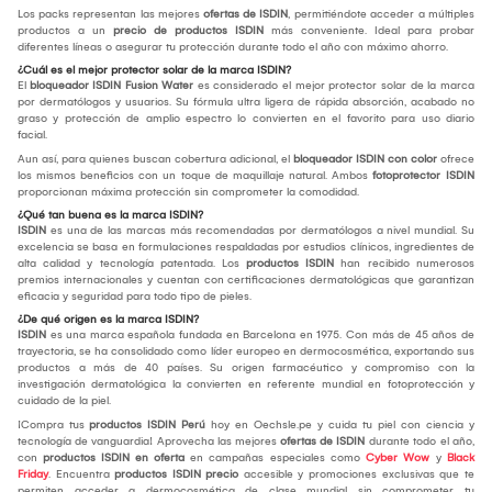
Los packs representan las mejores
ofertas de ISDIN
, permitiéndote acceder a múltiples
productos a un
precio de productos ISDIN
más conveniente. Ideal para probar
diferentes líneas o asegurar tu protección durante todo el año con máximo ahorro.
¿Cuál es el mejor protector solar de la marca ISDIN?
El
bloqueador ISDIN Fusion Water
es considerado el mejor protector solar de la marca
por dermatólogos y usuarios. Su fórmula ultra ligera de rápida absorción, acabado no
graso y protección de amplio espectro lo convierten en el favorito para uso diario
facial.
Aun así, para quienes buscan cobertura adicional, el
bloqueador ISDIN con color
ofrece
los mismos beneficios con un toque de maquillaje natural. Ambos
fotoprotector ISDIN
proporcionan máxima protección sin comprometer la comodidad.
¿Qué tan buena es la marca ISDIN?
ISDIN
es una de las marcas más recomendadas por dermatólogos a nivel mundial. Su
excelencia se basa en formulaciones respaldadas por estudios clínicos, ingredientes de
alta calidad y tecnología patentada. Los
productos ISDIN
han recibido numerosos
premios internacionales y cuentan con certificaciones dermatológicas que garantizan
eficacia y seguridad para todo tipo de pieles.
¿De qué origen es la marca ISDIN?
ISDIN
es una marca española fundada en Barcelona en 1975. Con más de 45 años de
trayectoria, se ha consolidado como líder europeo en dermocosmética, exportando sus
productos a más de 40 países. Su origen farmacéutico y compromiso con la
investigación dermatológica la convierten en referente mundial en fotoprotección y
cuidado de la piel.
¡Compra tus
productos ISDIN Perú
hoy en Oechsle.pe y cuida tu piel con ciencia y
tecnología de vanguardia! Aprovecha las mejores
ofertas de ISDIN
durante todo el año,
con
productos ISDIN en oferta
en campañas especiales como
Cyber Wow
y
Black
Friday
. Encuentra
productos ISDIN precio
accesible y promociones exclusivas que te
permiten acceder a dermocosmética de clase mundial sin comprometer tu