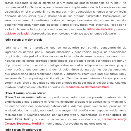
¿Estás buscando la mejor oferta de serum para mejorar la apariencia de tu piel? ¡No
busques más! En Oechsle.pe, encontrarás una amplia selección de los mejores serums
disponibles en el mercado. Entre las marcas más reconocidas tenemos al
serum Isdin.
Además, debes saber que a diferencia de las cremas hidratantes tradicionales, los
serums contienen ingredientes activos en mayor concentración, lo que les permite
penetrar más profundamente en la piel y ofrecer resultados más efectivos. Pero eso no
es todo, tenemos todos los productos necesarios para tu
rutina de skincare
y para el
cuidado de la piel
. ¡Aprovecha las promociones y ofertas que tenemos sólo para ti!.
Isdin serum al mejor precio:
Isdin serum es un producto que se caracteriza por su alta concentración de
ingredientes activos, por su rápida absorción y penetración. Según las necesidades
propias de cada piel, al aplicar un serum facial Isdin deberemos optar por uno u otro
tipo, ya que las características y propiedades del producto están destinadas a tratar un
objetivo concreto. En nuestro catálogo podrás encontrar el tipo de serum ideal, ya que
encontrarás el que contiene una combinación única de ingredientes despigmentantes
que proporciona unos resultados rápidos y duraderos. Promueve una piel suave, lisa y
luminosa de forma prolongada. Por ello, en Oechsle.pe encontrarás al mejor precio el
serum Isdin, elige el que más se adecue a todas tus necesidades del día a día. Además
también contamos con ofertas en todos los
productos de dermocosmética
.
Flavo C serum isdin en oferta:
Flavo-C es un serum Isdin
es un producto antiedad con una potente combinación de
antioxidantes que combate el fotoenvejecimiento gracias a la acción de la vitamina C
en combinación con poderosos antioxidantes. Además, promueve la recuperación de
la elasticidad de tu piel, aportando una mayor hidratación y un aspecto visiblemente
rejuvenecido y luminoso.Navega por nuestra web y encontrarás el mejor
precio de
serum facial Isdin
y productos de las marcas reconocidas cómo;
La Roche Posay
,
Cerave
,
Sesderma
,
Medik8
y mucho más. ¡Aprovecha los mejores precios!.
Isdin serum lift antiarrugas: