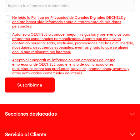
He leído la Política de Privacidad de Canales Digitales OECHSLE y
declaro haber sido informado sobre el tratamiento de mis datos
personales.
Autorizo a OECHSLE a conocer mejor mis gustos y preferencias para
ofrecerme experiencias personalizadas. Acepto que me envien
contenido personalizado, exclusivo, promociones hechas a mi medida,
novedades, descuentos especiales, eventos y todo lo que se alinee
con lo que realmente me interesa.
Acepto el compartir mi información con empresas del grupo
empresarial de OECHSLE para el envío de comunicaciones
publicitarias sobre sus productos, servicios, promociones, eventos y
otras actividades comerciales de interés.
Suscribirme
Secciones destacadas
Servicio al Cliente