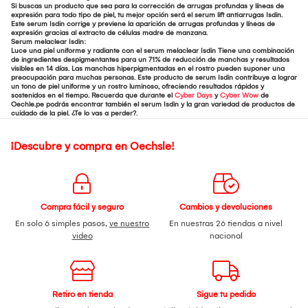
Si buscas un producto que sea para la corrección de arrugas profundas y líneas de
expresión para todo tipo de piel, tu mejor opción será el serum lift antiarrugas Isdin.
Este serum Isdin corrige y previene la aparición de arrugas profundas y líneas de
expresión gracias al extracto de células madre de manzana.
Serum melaclear Isdin:
Luce una piel uniforme y radiante con el serum melaclear Isdin Tiene una combinación
de ingredientes despigmentantes para un 71% de reducción de manchas y resultados
visibles en 14 días. Las manchas hiperpigmentadas en el rostro pueden suponer una
preocupación para muchas personas. Este producto de serum Isdin contribuye a lograr
un tono de piel uniforme y un rostro luminoso, ofreciendo resultados rápidos y
sostenidos en el tiempo. Recuerda que durante el
Cyber Days
y
Cyber Wow
de
Oechle.pe podrás encontrar también el serum Isdin y la gran variedad de productos de
cuidado de la piel. ¿Te lo vas a perder?.
¡Descubre y compra en Oechsle!
Compra fácil y seguro
Cambios y devoluciones
En solo 6 simples pasos,
ve nuestro
En nuestras 26 tiendas a nivel
video
nacional
Retiro en tienda
Sigue tu pedido