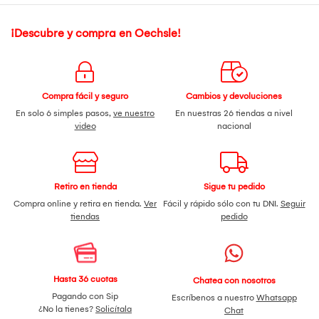
¡Descubre y compra en Oechsle!
Compra fácil y seguro
Cambios y devoluciones
En solo 6 simples pasos,
ve nuestro
En nuestras 26 tiendas a nivel
video
nacional
Retiro en tienda
Sigue tu pedido
Compra online y retira en tienda.
Ver
Fácil y rápido sólo con tu DNI.
Seguir
tiendas
pedido
Hasta 36 cuotas
Chatea con nosotros
Pagando con Sip
Escríbenos a nuestro
Whatsapp
¿No la tienes?
Solicítala
Chat