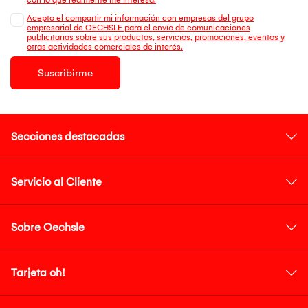
Acepto el compartir mi información con empresas del grupo
empresarial de OECHSLE para el envío de comunicaciones
publicitarias sobre sus productos, servicios, promociones, eventos y
otras actividades comerciales de interés.
Suscribirme
Secciones destacadas
Servicio al Cliente
Sobre Oechsle
Tarjeta oh!