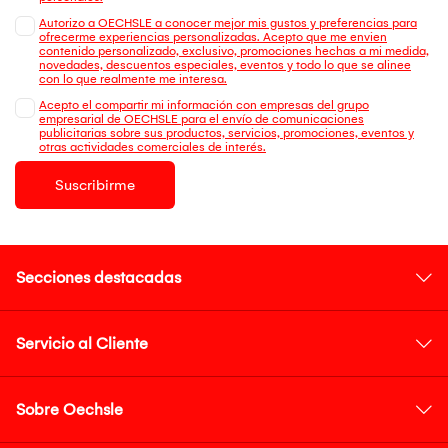
Autorizo a OECHSLE a conocer mejor mis gustos y preferencias para
ofrecerme experiencias personalizadas. Acepto que me envien
contenido personalizado, exclusivo, promociones hechas a mi medida,
novedades, descuentos especiales, eventos y todo lo que se alinee
con lo que realmente me interesa.
Acepto el compartir mi información con empresas del grupo
empresarial de OECHSLE para el envío de comunicaciones
publicitarias sobre sus productos, servicios, promociones, eventos y
otras actividades comerciales de interés.
Suscribirme
Secciones destacadas
Servicio al Cliente
Sobre Oechsle