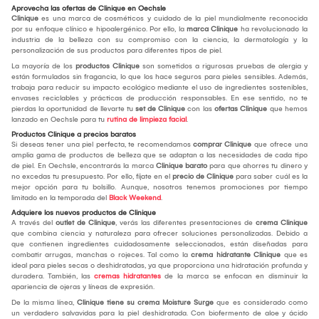
Aprovecha las ofertas de Clinique en Oechsle
Clinique
es una marca de cosméticos y cuidado de la piel mundialmente reconocida
por su enfoque clínico e hipoalergénico. Por ello, la
marca Clinique
ha revolucionado la
industria de la belleza con su compromiso con la ciencia, la dermatología y la
personalización de sus productos para diferentes tipos de piel.
La mayoría de los
productos Clinique
son sometidos a rigurosas pruebas de alergia y
están formulados sin fragancia, lo que los hace seguros para pieles sensibles. Además,
trabaja para reducir su impacto ecológico mediante el uso de ingredientes sostenibles,
envases reciclables y prácticas de producción responsables. En ese sentido, no te
pierdas la oportunidad de llevarte tu
set de Clinique
con las
ofertas Clinique
que hemos
lanzado en Oechsle para tu
rutina de limpieza facial
.
Productos Clinique a precios baratos
Si deseas tener una piel perfecta, te recomendamos
comprar Clinique
que ofrece una
amplia gama de productos de belleza que se adaptan a las necesidades de cada tipo
de piel. En Oechsle, encontrarás la marca
Clinique barato
para que ahorres tu dinero y
no excedas tu presupuesto. Por ello, fíjate en el
precio de Clinique
para saber cuál es la
mejor opción para tu bolsillo. Aunque, nosotros tenemos promociones por tiempo
limitado en la temporada del
Black Weekend
.
Adquiere los nuevos productos de Clinique
A través del
outlet de Clinique
, verás las diferentes presentaciones de
crema Clinique
que combina ciencia y naturaleza para ofrecer soluciones personalizadas. Debido a
que contienen ingredientes cuidadosamente seleccionados, están diseñadas para
combatir arrugas, manchas o rojeces. Tal como la
crema hidratante Clinique
que es
ideal para pieles secas o deshidratadas, ya que proporciona una hidratación profunda y
duradera. También, las
cremas hidratantes
de la marca se enfocan en disminuir la
apariencia de ojeras y líneas de expresión.
De la misma línea,
Clinique tiene su crema Moisture Surge
que es considerado como
un verdadero salvavidas para la piel deshidratada. Con biofermento de aloe y ácido