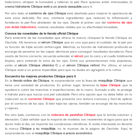
hialurónico, atrapan la humedad y rellenan la piel. Para quienes están interesadas, la
crema hidratante Clinique está a un precio asequible
para ti.
Por otro lado, el
contorno de ojos Clinique
está diseñado para mejorar la apariencia de
esta zona delicada. Por eso, contiene ingredientes que reducen la inflamación y
fortalecen la piel fina alrededor de los ojos. Desde el primer uso del
contorno de ojos
con ácido hialurónico
, notarás resultados visibles por su efectividad inmediata.
Conoce las novedades de la tienda oficial Clinique
Para enterarte de las novedades que ofrece la marca, chequea la tienda Clinique en
Oechsle. Allí, tenemos el
sérum Clinique
que es una joya para el cuidado de la piel por
su función de triple acción antiarrugas. Mientras, su función de hidratación profunda se
encarga de penetrar en las capas dérmicas para conseguir resultados duraderos. Para
usarlo de forma correcta, recuerda extender el
sérum
por la cara y el cuello totalmente
limpios, pero evitando la zona de los ojos. Entre sus presentaciones más populares,
están el
sérum Clinique vitamina C
y el
sérum Clinique retinol
. Por último, el sérum
Clinique está a un precio imperdible para que no dudes en agregarlo a tu rutina.
Encuentra los mejores productos Clinique para ti
En la
tienda online de Clinique
, te sorprenderás con la línea de
maquillaje Clinique
que
tiene una variedad de productos. En primer lugar, tenemos la
base Clinique
que te
ayudará a cubrir las manchas e imperfecciones de tu rostro. Sumado a ello, te protege
e hidrata para que luzcas una piel saludable. Pero otra opción que no debe faltar en tu
colección es el
corrector Clinique
que presenta una textura cremosa y fácil de aplicar
por el contorno de los ojos. Si bien tapa las ojeras, también se encarga de las manchas
y rojeces.
Por otro lado, contamos con la
máscara de pestañas Clinique
que te brinda volumen y
elevación. Cabe señalar que la mayoría de modelos son resistentes al agua para que te
duren todo el día, sin importar las condiciones climáticas. Si estás interesado en llevarte
la marca
Clinique y su maquillaje
, no te muevas de la página de Oechsle. Aquí, te
sorprenderás con el
maquillaje Clinique a precio económico
.