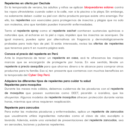
Repelentes en oferta por Oechsle
En la temporada de verano, los adultos y niños se aplican
bloqueadores solares
contra
los rayos ultravioletas cuando salen a la calle, van a la piscina o la playa. Sin embargo,
no solamente deben cuidar su piel con dicho producto porque existe otro enemigo. Por
ello, los
repelentes
son esenciales para protegernos de insectos y plagas que no solo
son molestos, sino que también pueden transmitir enfermedades.
Tanto el
repelente spray
como el
repelente sachet
contienen sustancias químicas o
naturales que, al echarse en la piel o ropa, impiden que los insectos se acerquen. De
igual manera, puedes optar por alternativas sin fragancia y dermatológicamente
probadas para todo tipo de piel. Si estás interesado, revisa las
ofertas de repelentes
que tenemos para ti en nuestra página web.
Conoce el precio del repelente en Perú
Ante la importancia de tener un
repelente en casa
, acá te ofrecemos las mejores
marcas que se encargarán de protegerte por horas. En ese sentido, llévate un
repelente a precio asequible
para que ahorres dinero o te alcance para comprar otros
productos para tu familia. Eso sí, ten presente que contamos con muchos beneficios en
la temporada del
Cyber Day Perú
.
Adquiere los diferentes tipos de repelentes para cuidar tu salud
Repelentes para mosquitos
Durante los meses más cálidos, debemos cuidarnos de las picaduras con el
repelente
de mosquitos
que poseen sustancias como DEET, picaridin o icaridina, que los
ahuyentan. Algunos modelos de
repelente mosquitos
ofrecen protección durante varias
horas, mientras que otros requieren reaplicación.
Repelente para zancudos
Para evitar las molestas picaduras y enfermedades, aplica un
repelente de zancudos
que usualmente utiliza ingredientes naturales como el clavo de olor, eucalipto o
lavanda. Además, existe una variedad de presentaciones del
repelente zancudos
, sea
en aerosoles, lociones y pulseras repelentes.