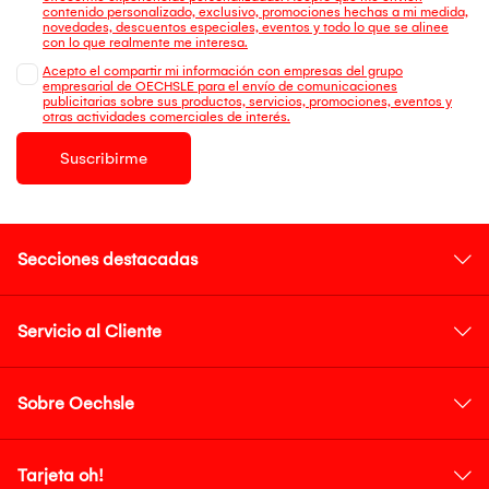
contenido personalizado, exclusivo, promociones hechas a mi medida,
novedades, descuentos especiales, eventos y todo lo que se alinee
con lo que realmente me interesa.
Acepto el compartir mi información con empresas del grupo
empresarial de OECHSLE para el envío de comunicaciones
publicitarias sobre sus productos, servicios, promociones, eventos y
otras actividades comerciales de interés.
Suscribirme
Secciones destacadas
Servicio al Cliente
Sobre Oechsle
Tarjeta oh!