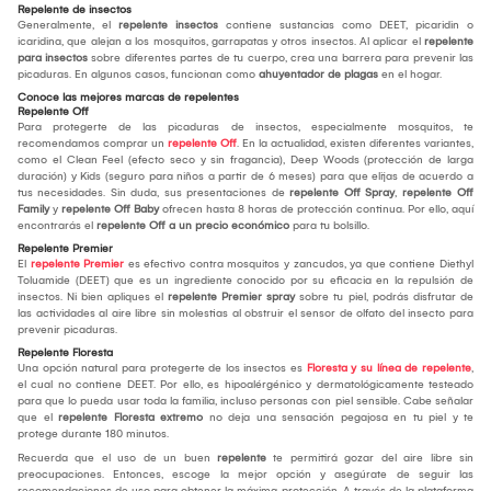
Repelente de insectos
Generalmente, el
repelente insectos
contiene sustancias como DEET, picaridin o
icaridina, que alejan a los mosquitos, garrapatas y otros insectos. Al aplicar el
repelente
para insectos
sobre diferentes partes de tu cuerpo, crea una barrera para prevenir las
picaduras. En algunos casos, funcionan como
ahuyentador de plagas
en el hogar.
Conoce las mejores marcas de repelentes
Repelente Off
Para protegerte de las picaduras de insectos, especialmente mosquitos, te
recomendamos comprar un
repelente Off
. En la actualidad, existen diferentes variantes,
como el Clean Feel (efecto seco y sin fragancia), Deep Woods (protección de larga
duración) y Kids (seguro para niños a partir de 6 meses) para que elijas de acuerdo a
tus necesidades. Sin duda, sus presentaciones de
repelente Off Spray
,
repelente Off
Family
y
repelente Off Baby
ofrecen hasta 8 horas de protección continua. Por ello, aquí
encontrarás el
repelente Off a un precio económico
para tu bolsillo.
Repelente Premier
El
repelente Premier
es efectivo contra mosquitos y zancudos, ya que contiene Diethyl
Toluamide (DEET) que es un ingrediente conocido por su eficacia en la repulsión de
insectos. Ni bien apliques el
repelente Premier spray
sobre tu piel, podrás disfrutar de
las actividades al aire libre sin molestias al obstruir el sensor de olfato del insecto para
prevenir picaduras.
Repelente Floresta
Una opción natural para protegerte de los insectos es
Floresta y su línea de repelente
,
el cual no contiene DEET. Por ello, es hipoalérgénico y dermatológicamente testeado
para que lo pueda usar toda la familia, incluso personas con piel sensible. Cabe señalar
que el
repelente Floresta extremo
no deja una sensación pegajosa en tu piel y te
protege durante 180 minutos.
Recuerda que el uso de un buen
repelente
te permitirá gozar del aire libre sin
preocupaciones. Entonces, escoge la mejor opción y asegúrate de seguir las
recomendaciones de uso para obtener la máxima protección. A través de la plataforma