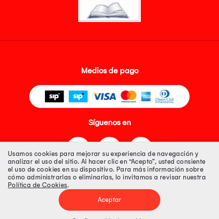
Medios de pago
Síguenos en
Usamos cookies para mejorar su experiencia de navegación y
analizar el uso del sitio. Al hacer clic en “Acepto”, usted consiente
el uso de cookies en su dispositivo. Para más información sobre
cómo administrarlas o eliminarlas, lo invitamos a revisar nuestra
Política de Cookies
.
Tienda 100% Segura
Aceptar
Tiendas Peruanas S.A. R.U.C. Nº 20493020618. Todos los derechos
reservados. Av. Aviación 2405 Piso 3, San Borja