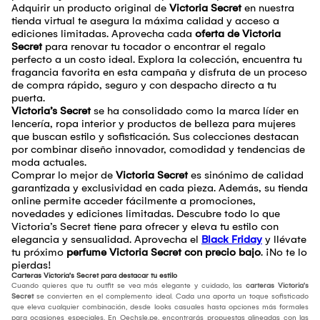
Adquirir un producto original de
Victoria Secret
en nuestra
tienda virtual te asegura la máxima calidad y acceso a
ediciones limitadas. Aprovecha cada
oferta de Victoria
Secret
para renovar tu tocador o encontrar el regalo
perfecto a un costo ideal. Explora la colección, encuentra tu
fragancia favorita en esta campaña y disfruta de un proceso
de compra rápido, seguro y con despacho directo a tu
puerta.
Victoria’s Secret
se ha consolidado como la marca líder en
lencería, ropa interior y productos de belleza para mujeres
que buscan estilo y sofisticación. Sus colecciones destacan
por combinar diseño innovador, comodidad y tendencias de
moda actuales.
Comprar lo mejor de
Victoria Secret
es sinónimo de calidad
garantizada y exclusividad en cada pieza. Además, su tienda
online permite acceder fácilmente a promociones,
novedades y ediciones limitadas. Descubre todo lo que
Victoria’s Secret tiene para ofrecer y eleva tu estilo con
elegancia y sensualidad. Aprovecha el
Black Friday
y llévate
tu próximo
perfume Victoria Secret con precio bajo
. ¡No te lo
pierdas!
Carteras Victoria's Secret para destacar tu estilo
Cuando quieres que tu outfit se vea más elegante y cuidado, las
carteras Victoria's
Secret
se convierten en el complemento ideal. Cada una aporta un toque sofisticado
que eleva cualquier combinación, desde looks casuales hasta opciones más formales
para ocasiones especiales. En Oechsle.pe, encontrarás propuestas alineadas con las