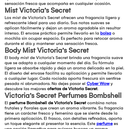
sensación fresca que acompaña en cualquier ocasión.
Mist Victoria’s Secret
Los mist de Victoria’s Secret ofrecen una fragancia ligera y
refrescante ideal para uso diario. Sus notas suaves se
aplican fácilmente y dejan un aroma agradable sin resultar
intenso. El envase práctico permite llevarlo en la
bolsa
o
mochila sin ocupar espacio. Es perfecto para retocar aroma
durante el día y mantener una sensación fresca.
Body Mist Victoria’s Secret
El body mist de Victoria’s Secret brinda una fragancia suave
que se adapta a cualquier momento del día. Su fórmula
ligera se absorbe rápido y deja un aroma delicado en la piel.
El diseño del envase facilita su aplicación y permite llevarlo
a cualquier lugar. Cada rociada aporta frescura sin sentirse
pesada ni abrumadora. No dejes pasar el
Cyber Wow
y
descubre las mejores
ofertas de Victoria Secret
.
Victoria’s Secret Perfumes Bombshell
El
perfume Bombshell de Victoria’s Secret
combina notas
frutales y florales que crean un aroma vibrante. Su fragancia
tiene un carácter fresco y femenino que se siente desde la
primera aplicación. El frasco, con detalles refinados, aporta
un toque elegante al presentar la esencia. Este
perfume
es
una opción llamativa para quienes buscan un aroma