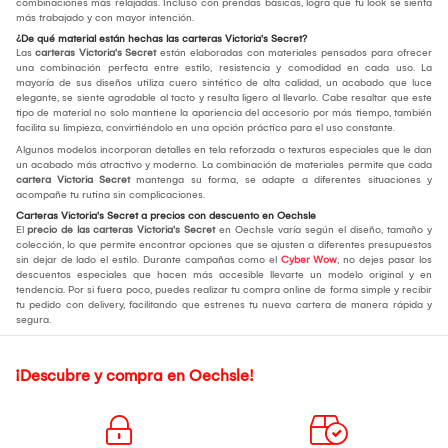
combinaciones más relajadas. Incluso con prendas básicas, logra que tu look se sienta
más trabajado y con mayor intención.
¿De qué material están hechas las carteras Victoria's Secret?
Las
carteras Victoria's Secret
están elaboradas con materiales pensados para ofrecer
una combinación perfecta entre estilo, resistencia y comodidad en cada uso. La
mayoría de sus diseños utiliza cuero sintético de alta calidad, un acabado que luce
elegante, se siente agradable al tacto y resulta ligero al llevarlo. Cabe resaltar que este
tipo de material no solo mantiene la apariencia del accesorio por más tiempo, también
facilita su limpieza, convirtiéndolo en una opción práctica para el uso constante.
Algunos modelos incorporan detalles en tela reforzada o texturas especiales que le dan
un acabado más atractivo y moderno. La combinación de materiales permite que cada
cartera Victoria Secret
mantenga su forma, se adapte a diferentes situaciones y
acompañe tu rutina sin complicaciones.
Carteras Victoria's Secret a precios con descuento en Oechsle
El
precio de las carteras Victoria's Secret
en Oechsle varía según el diseño, tamaño y
colección, lo que permite encontrar opciones que se ajusten a diferentes presupuestos
sin dejar de lado el estilo. Durante campañas como el
Cyber Wow
, no dejes pasar los
descuentos especiales que hacen más accesible llevarte un modelo original y en
tendencia. Por si fuera poco, puedes realizar tu compra online de forma simple y recibir
tu pedido con delivery, facilitando que estrenes tu nueva cartera de manera rápida y
segura.
¡Descubre y compra en Oechsle!