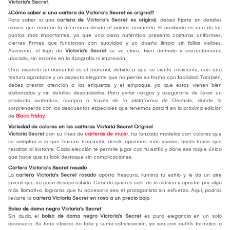
Victoria's Secret
.
¿Cómo saber si una cartera de Victoria's Secret es original?
Para saber si una
cartera de Victoria's Secret es original
, debes fijarte en detalles
claves que marcan la diferencia desde el primer momento. El acabado es uno de los
puntos más importantes, ya que una pieza auténtica presenta costuras uniformes,
cierres firmes que funcionan con suavidad y un diseño limpio sin fallas visibles.
Asimismo, el logo de
Victoria's Secret
se ve claro, bien definido y correctamente
ubicado, sin errores en la tipografía ni impresión.
Otro aspecto fundamental es el material, debido a que se siente resistente, con una
textura agradable y un aspecto elegante que no pierde su forma con facilidad. También,
debes prestar atención a las etiquetas y el empaque, ya que estos vienen bien
elaborados y sin detalles descuidados. Para evitar riesgos y asegurarte de llevar un
producto auténtico, compra a través de la plataforma de Oechsle, donde te
sorprenderás con los descuentos especiales que tenemos para ti en la próxima edición
de
Black Friday
.
Variedad de colores en las carteras Victoria Secret Original
Victoria Secret
con su línea de
carteras de mujer
, ha lanzado modelos con colores que
se adaptan a lo que buscas transmitir, desde opciones más suaves hasta tonos que
resaltan al instante. Cada elección te permite jugar con tu estilo y darle ese toque único
que hace que tu look destaque sin complicaciones.
Cartera Victoria's Secret rosado
La
cartera Victoria's Secret rosado
aporta frescura, ilumina tu estilo y le da un aire
juvenil que no pasa desapercibido. Cuando quieres salir de lo clásico y apostar por algo
más llamativo, lograrás que tu accesorio sea el protagonista sin esfuerzo. Aquí, podrás
llevarte la
cartera Victoria Secret en rosa a un precio bajo
.
Bolso de dama negro Victoria's Secret
Sin duda, el
bolso de dama negro Victoria's Secret
es pura elegancia en un solo
accesorio. Su tono clásico no falla y suma sofisticación, ya sea con outfits formales o