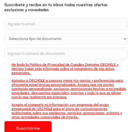
Suscríbete y recibe en tu inbox todas nuestras ofertas
exclusivas y novedades
He leído la Política de Privacidad de Canales Digitales OECHSLE y
declaro haber sido informado sobre el tratamiento de mis datos
personales.
Autorizo a OECHSLE a conocer mejor mis gustos y preferencias para
ofrecerme experiencias personalizadas. Acepto que me envien
contenido personalizado, exclusivo, promociones hechas a mi medida,
novedades, descuentos especiales, eventos y todo lo que se alinee
con lo que realmente me interesa.
Acepto el compartir mi información con empresas del grupo
empresarial de OECHSLE para el envío de comunicaciones
publicitarias sobre sus productos, servicios, promociones, eventos y
otras actividades comerciales de interés.
Suscribirme