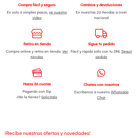
Compra fácil y seguro
Cambios y devoluciones
En solo 6 simples pasos,
ve nuestro
En nuestras 26 tiendas a nivel
video
nacional
Retiro en tienda
Sigue tu pedido
Compra online y retira en tienda.
Ver
Fácil y rápido sólo con tu DNI.
Seguir
tiendas
pedido
Hasta 36 cuotas
Chatea con nosotros
Pagando con Sip
Escríbenos a nuestro
Whatsapp
¿No la tienes?
Solicítala
Chat
¡Recibe nuestras ofertas y novedades!