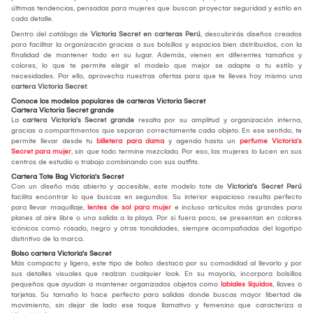
últimas tendencias, pensadas para mujeres que buscan proyectar seguridad y estilo en
cada detalle.
Dentro del catálogo de
Victoria Secret en carteras Perú
, descubrirás diseños creados
para facilitar la organización gracias a sus bolsillos y espacios bien distribuidos, con la
finalidad de mantener todo en su lugar. Además, vienen en diferentes tamaños y
colores, lo que te permite elegir el modelo que mejor se adapte a tu estilo y
necesidades. Por ello, aprovecha nuestras ofertas para que te lleves hoy mismo una
cartera Victoria Secret
.
Conoce los modelos populares de carteras Victoria Secret
Cartera Victoria Secret grande
La
cartera Victoria's Secret grande
resalta por su amplitud y organización interna,
gracias a compartimentos que separan correctamente cada objeto. En ese sentido, te
permite llevar desde tu
billetera para dama
y agenda hasta un
perfume Victoria's
Secret para mujer
, sin que todo termine mezclado. Por eso, las mujeres lo lucen en sus
centros de estudio o trabajo combinando con sus outfits.
Cartera Tote Bag Victoria's Secret
Con un diseño más abierto y accesible, este modelo tote de
Victoria's Secret Perú
facilita encontrar lo que buscas en segundos. Su interior espacioso resulta perfecto
para llevar maquillaje,
lentes de sol para mujer
e incluso artículos más grandes para
planes al aire libre o una salida a la playa. Por si fuera poco, se presentan en colores
icónicos como rosado, negro y otras tonalidades, siempre acompañadas del logotipo
distintivo de la marca.
Bolso cartera Victoria's Secret
Más compacto y ligero, este tipo de bolso destaca por su comodidad al llevarlo y por
sus detalles visuales que realzan cualquier look. En su mayoría, incorpora bolsillos
pequeños que ayudan a mantener organizados objetos como
labiales líquidos
, llaves o
tarjetas. Su tamaño lo hace perfecto para salidas donde buscas mayor libertad de
movimiento, sin dejar de lado ese toque llamativo y femenino que caracteriza a