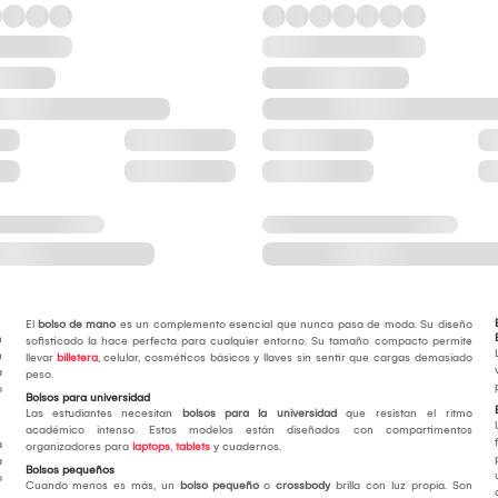
El
bolso de mano
es un complemento esencial que nunca pasa de moda. Su diseño
n
sofisticado la hace perfecta para cualquier entorno. Su tamaño compacto permite
n
llevar
billetera
, celular, cosméticos básicos y llaves sin sentir que cargas demasiado
a
peso.
o
Bolsos para universidad
Las estudiantes necesitan
bolsos para la universidad
que resistan el ritmo
académico intenso. Estos modelos están diseñados con compartimentos
a
organizadores para
laptops
,
tablets
y cuadernos.
a
Bolsos pequeños
o
Cuando menos es más, un
bolso pequeño
o
crossbody
brilla con luz propia. Son