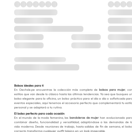
Bolsos ideales para ti
En Oechsle.pe encuentras la colección más completa de
bolsos para mujer
, co
estilos que van desde lo clásico hasta las últimas tendencias. Ya sea que busques u
bolso elegante para la oficina, un bolso práctico para el día a día o sofisticada par
eventos especiales, aquí tenemos el accesorio perfecto que complementará tu estil
personal y se adaptará a tu rutina.
El bolso perfecto para cada ocasión
En el mundo de la moda femenina, las
bandoleras de mujer
han evolucionado par
combinar diseño, funcionalidad y versatilidad, adaptándose a las demandas de l
vida moderna. Desde reuniones de trabajo, hasta salidas de fin de semana, el bols
correcto transforma cualquier outfit básico en un look impecable.