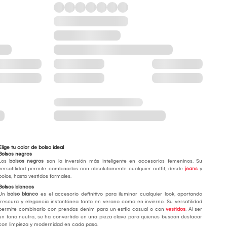
Elige tu color de bolso ideal
Bolsos negros
Los
bolsos negros
son la inversión más inteligente en accesorios femeninos. Su
versatilidad permite combinarlos con absolutamente cualquier outfit, desde
jeans
y
polos, hasta vestidos formales.
Bolsos blancos
Un
bolso blanco
es el accesorio definitivo para iluminar cualquier look, aportando
frescura y elegancia instantánea tanto en verano como en invierno. Su versatilidad
permite combinarlo con prendas denim para un estilo casual o con
vestidos
. Al ser
un tono neutro, se ha convertido en una pieza clave para quienes buscan destacar
con limpieza y modernidad en cada paso.