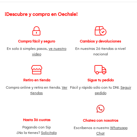
¡Descubre y compra en Oechsle!
Compra fácil y seguro
Cambios y devoluciones
En solo 6 simples pasos,
ve nuestro
En nuestras 26 tiendas a nivel
video
nacional
Retiro en tienda
Sigue tu pedido
Compra online y retira en tienda.
Ver
Fácil y rápido sólo con tu DNI.
Seguir
tiendas
pedido
Hasta 36 cuotas
Chatea con nosotros
Pagando con Sip
Escríbenos a nuestro
Whatsapp
¿No la tienes?
Solicítala
Chat