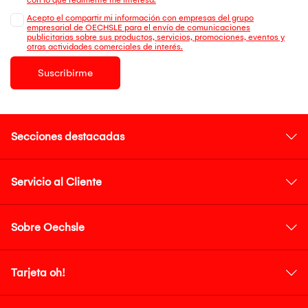
Acepto el compartir mi información con empresas del grupo
empresarial de OECHSLE para el envío de comunicaciones
publicitarias sobre sus productos, servicios, promociones, eventos y
otras actividades comerciales de interés.
Suscribirme
Secciones destacadas
Servicio al Cliente
Sobre Oechsle
Tarjeta oh!