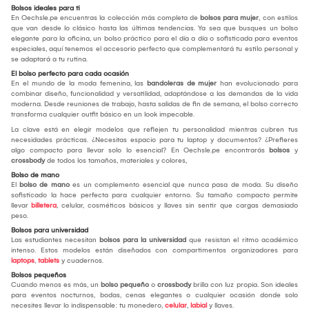
Bolsos ideales para ti
En Oechsle.pe encuentras la colección más completa de
bolsos para mujer
, con estilos
que van desde lo clásico hasta las últimas tendencias. Ya sea que busques un bolso
elegante para la oficina, un bolso práctico para el día a día o sofisticada para eventos
especiales, aquí tenemos el accesorio perfecto que complementará tu estilo personal y
se adaptará a tu rutina.
El bolso perfecto para cada ocasión
En el mundo de la moda femenina, las
bandoleras de mujer
han evolucionado para
combinar diseño, funcionalidad y versatilidad, adaptándose a las demandas de la vida
moderna. Desde reuniones de trabajo, hasta salidas de fin de semana, el bolso correcto
transforma cualquier outfit básico en un look impecable.
La clave está en elegir modelos que reflejen tu personalidad mientras cubren tus
necesidades prácticas. ¿Necesitas espacio para tu laptop y documentos? ¿Prefieres
algo compacto para llevar solo lo esencial? En Oechsle.pe encontrarás
bolsos
y
crossbody
de todos los tamaños, materiales y colores,
Bolso de mano
El
bolso de mano
es un complemento esencial que nunca pasa de moda. Su diseño
sofisticado la hace perfecta para cualquier entorno. Su tamaño compacto permite
llevar
billetera
, celular, cosméticos básicos y llaves sin sentir que cargas demasiado
peso.
Bolsos para universidad
Las estudiantes necesitan
bolsos para la universidad
que resistan el ritmo académico
intenso. Estos modelos están diseñados con compartimentos organizadores para
laptops
,
tablets
y cuadernos.
Bolsos pequeños
Cuando menos es más, un
bolso pequeño
o
crossbody
brilla con luz propia. Son ideales
para eventos nocturnos, bodas, cenas elegantes o cualquier ocasión donde solo
necesites llevar lo indispensable: tu monedero,
celular
,
labial
y llaves.