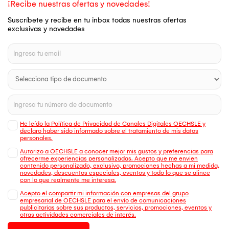
¡Recibe nuestras ofertas y novedades!
Suscríbete y recibe en tu inbox todas nuestras ofertas
exclusivas y novedades
He leído la Política de Privacidad de Canales Digitales OECHSLE y
declaro haber sido informado sobre el tratamiento de mis datos
personales.
Autorizo a OECHSLE a conocer mejor mis gustos y preferencias para
ofrecerme experiencias personalizadas. Acepto que me envien
contenido personalizado, exclusivo, promociones hechas a mi medida,
novedades, descuentos especiales, eventos y todo lo que se alinee
con lo que realmente me interesa.
Acepto el compartir mi información con empresas del grupo
empresarial de OECHSLE para el envío de comunicaciones
publicitarias sobre sus productos, servicios, promociones, eventos y
otras actividades comerciales de interés.