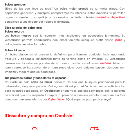
Bolsos grandes
¿Eres de las que lleva de todo? Un
bolso mujer grande
es tu mejor aliado. Con
capacidad generosa y múltiples compartimentos internos, estos modelos te permiten
organizar desde tu maquillaje y accesorios de belleza hasta
conjuntos deportivos
completos si vas directo del trabajo al gimnasio.
Elige tu color de bolso ideal
Bolsos negros
Los
bolsos negros
son la inversión más inteligente en accesorios femeninos. Su
versatilidad permite combinarlos con absolutamente cualquier outfit, desde
jeans
y
polos, hasta vestidos formales.
Bolsos blancos
Un
bolso blanco
es el accesorio definitivo para iluminar cualquier look, aportando
frescura y elegancia instantánea tanto en verano como en invierno. Su versatilidad
permite combinarlo con prendas denim para un estilo casual o con
vestidos
. Al ser un
tono neutro, se ha convertido en una pieza clave para quienes buscan destacar con
limpieza y modernidad en cada paso.
Tus próximos bolsos y bandoleras te esperan
No existe un solo
bolso de mujer
perfecto. Ya sea que busques practicidad para la
universidad, elegancia para la oficina, comodidad para el fin de semana o sofisticación
para eventos especiales, en
Oechsle.pe
encuentras opciones ilimitadas con la garantía
de calidad que nos respalda. Comprar tu próximo accesorio favorito nunca fue tan fácil
como con nuestras ofertas por
Cyber Wow
. ¿Qué esperas para pedir el tuyo?
¡Descubre y compra en Oechsle!