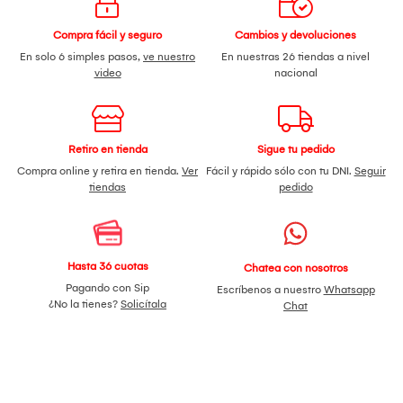
Compra fácil y seguro
Cambios y devoluciones
En solo 6 simples pasos,
ve nuestro
En nuestras 26 tiendas a nivel
video
nacional
Retiro en tienda
Sigue tu pedido
Compra online y retira en tienda.
Ver
Fácil y rápido sólo con tu DNI.
Seguir
tiendas
pedido
Hasta 36 cuotas
Chatea con nosotros
Pagando con Sip
Escríbenos a nuestro
Whatsapp
¿No la tienes?
Solicítala
Chat