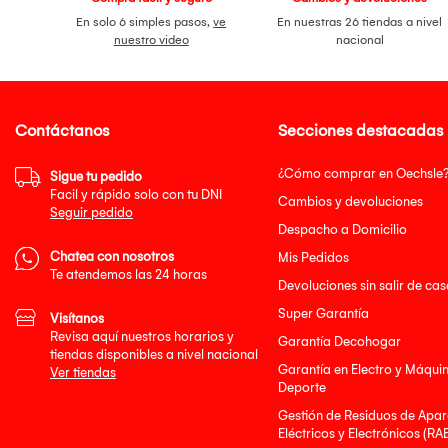
En solo 6 simples pasos,
ve
En nuestras 26 tiendas a nivel
nuestro video
nacional
Contáctanos
Secciones destacadas
¿Cómo comprar en Oechsle
Sigue tu pedido
Facil y rápido solo con tu DNI
Cambios y devoluciones
Seguir pedido
Despacho a Domicilio
Chatea con nosotros
Mis Pedidos
Te atendemos las 24 horas
Devoluciones sin salir de cas
Super Garantía
Visítanos
Revisa aquí nuestros horarios y
Garantía Decohogar
tiendas disponibles a nivel nacional
Garantía en Electro y Máqui
Ver tiendas
Deporte
Gestión de Residuos de Apar
Eléctricos y Electrónicos (RA