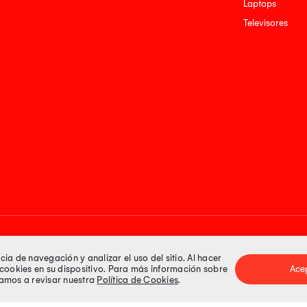
Laptops
Televisores
Medios de pago
a de navegación y analizar el uso del sitio. Al hacer
e cookies en su dispositivo. Para más información sobre
Ace
itamos a revisar nuestra
Política de Cookies
.