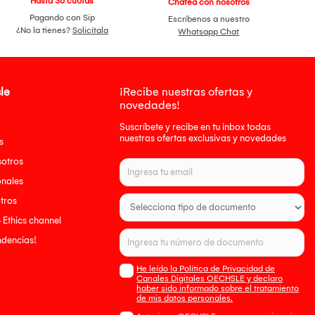
Hasta 36 cuotas
Chatea con nosotros
Pagando con Sip
Escríbenos a nuestro
¿No la tienes?
Solicítala
Whatsapp Chat
le
¡Recibe nuestras ofertas y
novedades!
Suscríbete y recibe en tu inbox todas
nuestras ofertas exclusivas y novedades
s
sotros
onales
tros
- Ethics channel
endencias!
He leído la Política de Privacidad de
Canales Digitales OECHSLE y declaro
haber sido informado sobre el tratamiento
de mis datos personales.