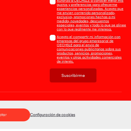
Autorizo a OECHSLE a conocer mejor mis
gustos y preferencias para ofrecerme
experiencias personalizadas. Acepto que
me envien contenido personalizado,
exclusivo, promociones hechas a mi
medida, novedades, descuentos
especiales, eventos y todo lo que se alinee
con lo que realmente me interesa.
Acepto el compartir mi información con
empresas del grupo empresarial de
OECHSLE para el envío de
comunicaciones publicitarias sobre sus
productos, servicios, promociones,
eventos y otras actividades comerciales
de interés.
Suscribirme
Tienda 100% Segura
ptar
Configuración de cookies