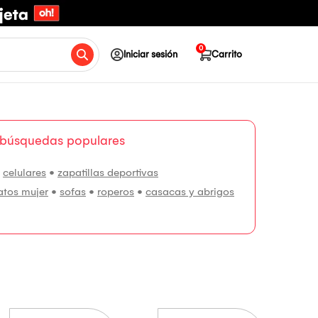
0
Iniciar sesión
Carrito
 búsquedas populares
•
celulares
•
zapatillas deportivas
atos mujer
•
sofas
•
roperos
•
casacas y abrigos