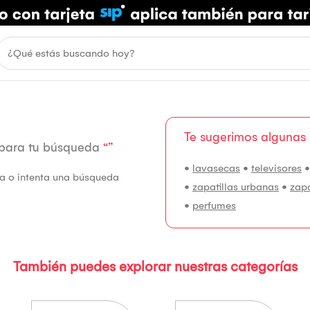
Te sugerimos algunas
 para tu búsqueda
“”
•
lavasecas
•
televisores
fía o intenta una búsqueda
•
zapatillas urbanas
•
zap
•
perfumes
También puedes explorar nuestras categorías