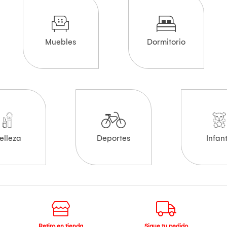
Muebles
Dormitorio
elleza
Deportes
Infant
Retiro en tienda
Sigue tu pedido