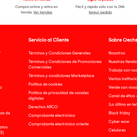
Compra online y retira en
Fácil y rápido sólo con tu DNI.
tienda.
Ver tiendas
Seguir pedido
Servicio al Cliente
Sobre Oechs
?
Términos y Condiciones Generales
Nosotros
Términos y Condiciones de Promociones
Nuestras tienda
Comerciales
Trabaja con no
Términos y condiciones Marketplace
Ventas instituci
Política de cookies
a
Vende con noso
Política de privacidad de canales
Canal de ética 
digitales
¡Lo último en t
Derechos ARCO
nas de
Black friday
Comprobante electrónico
Cyber wow
Comprobante electrónico oriente
atos
Celulares
EE)