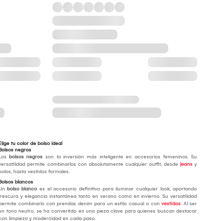
Elige tu color de bolso ideal
Bolsos negros
Los
bolsos negros
son la inversión más inteligente en accesorios femeninos. Su
versatilidad permite combinarlos con absolutamente cualquier outfit, desde
jeans
y
polos, hasta vestidos formales.
Bolsos blancos
Un
bolso blanco
es el accesorio definitivo para iluminar cualquier look, aportando
frescura y elegancia instantánea tanto en verano como en invierno. Su versatilidad
permite combinarlo con prendas denim para un estilo casual o con
vestidos
. Al ser
un tono neutro, se ha convertido en una pieza clave para quienes buscan destacar
con limpieza y modernidad en cada paso.