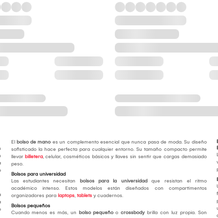
El
bolso de mano
es un complemento esencial que nunca pasa de moda. Su diseño
n
sofisticado la hace perfecta para cualquier entorno. Su tamaño compacto permite
n
llevar
billetera
, celular, cosméticos básicos y llaves sin sentir que cargas demasiado
a
peso.
o
Bolsos para universidad
Las estudiantes necesitan
bolsos para la universidad
que resistan el ritmo
académico intenso. Estos modelos están diseñados con compartimentos
a
organizadores para
laptops
,
tablets
y cuadernos.
a
Bolsos pequeños
o
Cuando menos es más, un
bolso pequeño
o
crossbody
brilla con luz propia. Son