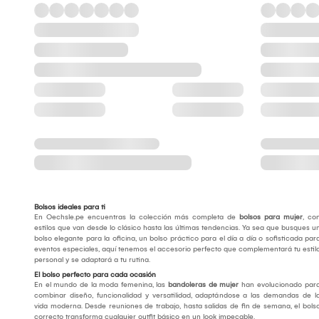
Bolsos ideales para ti
En Oechsle.pe encuentras la colección más completa de
bolsos para mujer
, co
estilos que van desde lo clásico hasta las últimas tendencias. Ya sea que busques u
bolso elegante para la oficina, un bolso práctico para el día a día o sofisticada par
eventos especiales, aquí tenemos el accesorio perfecto que complementará tu estil
personal y se adaptará a tu rutina.
El bolso perfecto para cada ocasión
En el mundo de la moda femenina, las
bandoleras de mujer
han evolucionado par
combinar diseño, funcionalidad y versatilidad, adaptándose a las demandas de l
vida moderna. Desde reuniones de trabajo, hasta salidas de fin de semana, el bols
correcto transforma cualquier outfit básico en un look impecable.