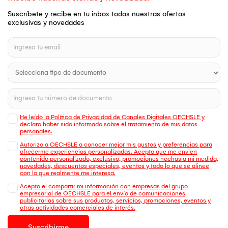
Suscríbete y recibe en tu inbox todas nuestras ofertas
exclusivas y novedades
He leído la Política de Privacidad de Canales Digitales OECHSLE y
declaro haber sido informado sobre el tratamiento de mis datos
personales.
Autorizo a OECHSLE a conocer mejor mis gustos y preferencias para
ofrecerme experiencias personalizadas. Acepto que me envien
contenido personalizado, exclusivo, promociones hechas a mi medida,
novedades, descuentos especiales, eventos y todo lo que se alinee
con lo que realmente me interesa.
Acepto el compartir mi información con empresas del grupo
empresarial de OECHSLE para el envío de comunicaciones
publicitarias sobre sus productos, servicios, promociones, eventos y
otras actividades comerciales de interés.
Suscribirme