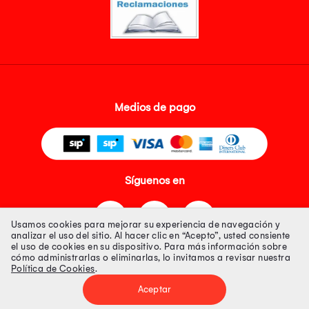
Medios de pago
Síguenos en
Usamos cookies para mejorar su experiencia de navegación y
analizar el uso del sitio. Al hacer clic en “Acepto”, usted consiente
el uso de cookies en su dispositivo. Para más información sobre
cómo administrarlas o eliminarlas, lo invitamos a revisar nuestra
Política de Cookies
.
Tienda 100% Segura
Aceptar
Tiendas Peruanas S.A. R.U.C. Nº 20493020618. Todos los derechos