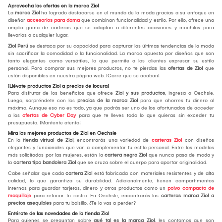
Aprovecha las ofertas en la marca Ziol
La
marca Ziol
ha logrado destacarse en el mundo de la moda gracias a su enfoque en
diseñar
accesorios para dama
que combinan funcionalidad y estilo. Por ello, ofrece una
amplia gama de carteras que se adaptan a diferentes ocasiones y mochilas para
llevarlas a cualquier lugar.
Ziol Perú
se destaca por su capacidad para capturar las últimas tendencias de la moda
sin sacrificar la comodidad o la funcionalidad. La marca apuesta por diseños que son
tanto elegantes como versátiles, lo que permite a los clientes expresar su estilo
personal. Para comprar sus mejores productos, no te pierdas las
ofertas de Ziol
que
están disponibles en nuestra página web. ¡Corre que se acaban!
¡Llévate productos Ziol a precios de locura!
Para disfrutar de los beneficios que ofrece
Ziol y sus productos
, ingresa a Oechsle.
Luego, sorpréndete con los
precios de la marca Ziol
para que ahorres tu dinero al
máximo. Aunque eso no es todo, ya que podrás ser uno de los afortunados de acceder
a las
ofertas de Cyber Day
para que te lleves todo lo que quieras sin exceder tu
presupuesto. ¡Mantente atento!
Mira los mejores productos de Ziol en Oechsle
En la
tienda virtual de Ziol
, encontrarás una variedad de
carteras Ziol
con diseños
elegantes y funcionales que van a complementar tu estilo personal. Entre los modelos
más solicitados por las mujeres, están la
cartera negra Ziol
que nunca pasa de moda y
la
cartera tipo bandolera Ziol
que se cruza sobre el cuerpo para aportar originalidad.
Cabe señalar que cada
cartera Ziol
está fabricada con materiales resistentes y de alta
calidad, lo que garantiza su durabilidad. Adicionalmente, tienen compartimentos
internos para guardar tarjetas, dinero y otros productos como un
polvo compacto de
maquillaje
para retocar tu rostro. En Oechsle, encontrarás las
carteras marca Ziol a
precios asequibles
para tu bolsillo. ¿Te lo vas a perder?
Entérate de las novedades de la tienda Ziol
Para quienes se preguntan sobre
qué tal es la marca Ziol
, les contamos que son