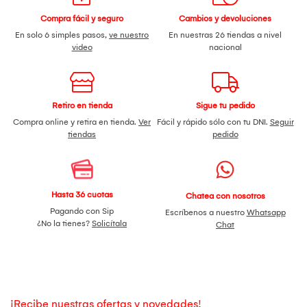
Compra fácil y seguro
Cambios y devoluciones
En solo 6 simples pasos,
ve nuestro
En nuestras 26 tiendas a nivel
video
nacional
Retiro en tienda
Sigue tu pedido
Compra online y retira en tienda.
Ver
Fácil y rápido sólo con tu DNI.
Seguir
tiendas
pedido
Hasta 36 cuotas
Chatea con nosotros
Pagando con Sip
Escríbenos a nuestro
Whatsapp
¿No la tienes?
Solicítala
Chat
¡Recibe nuestras ofertas y novedades!