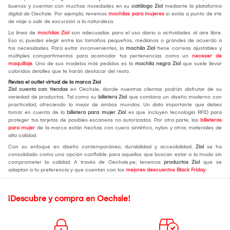
buenos y cuentan con muchas novedades en su
catálogo Ziol
mediante la plataforma
digital de Oechsle. Por ejemplo, tenemos
mochilas para mujeres
si estás a punto de irte
de viaje o salir de excursión a la naturaleza.
La línea de
mochilas Ziol
son adecuadas para el uso diario o actividades al aire libre.
Eso sí, puedes elegir entre los tamaños pequeños, medianos o grandes de acuerdo a
tus necesidades. Para evitar inconvenientes, la
mochila Ziol
tiene correas ajustables y
múltiples compartimentos para acomodar tus pertenencias como un
neceser de
maquillaje
. Uno de sus modelos más pedidos es la
mochila negra Ziol
que suele llevar
coloridos detalles que te harán destacar del resto.
Revisa el outlet virtual de la marca Ziol
Ziol cuenta con tiendas
en Oechsle, donde nuestras clientas podrán disfrutar de su
variedad de productos. Tal como su
billetera Ziol
que combina un diseño moderno con
practicidad, ofreciendo lo mejor de ambos mundos. Un dato importante que debes
tomar en cuenta de la
billetera para mujer Ziol
es que incluyen tecnología RFID para
proteger tus tarjetas de posibles escaneos no autorizados. Por otra parte, las
billeteras
para mujer
de la marca están hechas con cuero sintético, nylon y otros materiales de
alta calidad.
Con su enfoque en diseño contemporáneo, durabilidad y accesibilidad,
Ziol
se ha
consolidado como una opción confiable para aquellos que buscan estar a la moda sin
comprometer la calidad. A través de Oechsle.pe, tenemos
productos Ziol
que se
adaptan a tu preferencia y que cuentan con los
mejores descuentos Black Friday
.
¡Descubre y compra en Oechsle!