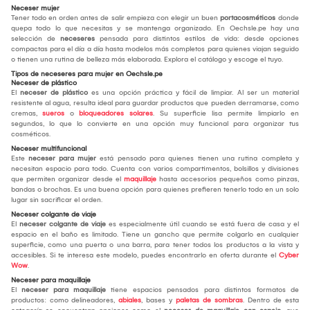
Neceser mujer
Tener todo en orden antes de salir empieza con elegir un buen
portacosméticos
donde
quepa todo lo que necesitas y se mantenga organizado. En Oechsle.pe hay una
selección de
neceseres
pensada para distintos estilos de vida: desde opciones
compactas para el día a día hasta modelos más completos para quienes viajan seguido
o tienen una rutina de belleza más elaborada. Explora el catálogo y escoge el tuyo.
Tipos de neceseres para mujer en Oechsle.pe
Neceser de plástico
El
neceser de plástico
es una opción práctica y fácil de limpiar. Al ser un material
resistente al agua, resulta ideal para guardar productos que pueden derramarse, como
cremas,
sueros
o
bloqueadores solares
. Su superficie lisa permite limpiarlo en
segundos, lo que lo convierte en una opción muy funcional para organizar tus
cosméticos.
Neceser multifuncional
Este
neceser para mujer
está pensado para quienes tienen una rutina completa y
necesitan espacio para todo. Cuenta con varios compartimentos, bolsillos y divisiones
que permiten organizar desde el
maquillaje
hasta accesorios pequeños como pinzas,
bandas o brochas. Es una buena opción para quienes prefieren tenerlo todo en un solo
lugar sin sacrificar el orden.
Neceser colgante de viaje
El
neceser colgante de viaje
es especialmente útil cuando se está fuera de casa y el
espacio en el baño es limitado. Tiene un gancho que permite colgarlo en cualquier
superficie, como una puerta o una barra, para tener todos los productos a la vista y
accesibles. Si te interesa este modelo, puedes encontrarlo en oferta durante el
Cyber
Wow
.
Neceser para maquillaje
El
neceser para maquillaje
tiene espacios pensados para distintos formatos de
productos: como delineadores,
abiales
, bases y
paletas de sombras
. Dentro de esta