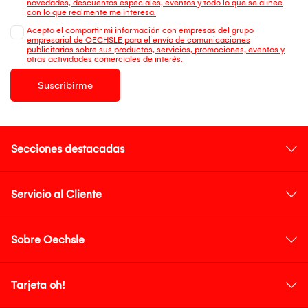
novedades, descuentos especiales, eventos y todo lo que se alinee
con lo que realmente me interesa.
Acepto el compartir mi información con empresas del grupo
empresarial de OECHSLE para el envío de comunicaciones
publicitarias sobre sus productos, servicios, promociones, eventos y
otras actividades comerciales de interés.
Suscribirme
Secciones destacadas
Servicio al Cliente
Sobre Oechsle
Tarjeta oh!