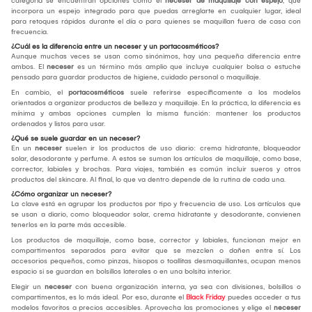
categoría se encuentran opciones como el
neceser de maquillaje con espejo
, que
incorpora un espejo integrado para que puedas arreglarte en cualquier lugar, ideal
para retoques rápidos durante el día o para quienes se maquillan fuera de casa con
frecuencia.
¿Cuál es la diferencia entre un neceser y un portacosméticos?
Aunque muchas veces se usan como sinónimos, hay una pequeña diferencia entre
ambos. El
neceser
es un término más amplio que incluye cualquier bolsa o estuche
pensado para guardar productos de higiene, cuidado personal o maquillaje.
En cambio, el
portacosméticos
suele referirse específicamente a los modelos
orientados a organizar productos de belleza y maquillaje. En la práctica, la diferencia es
mínima y ambas opciones cumplen la misma función: mantener los productos
ordenados y listos para usar.
¿Qué se suele guardar en un neceser?
En un
neceser
suelen ir los productos de uso diario: crema hidratante, bloqueador
solar, desodorante y perfume. A estos se suman los artículos de maquillaje, como base,
corrector, labiales y brochas. Para viajes, también es común incluir sueros y otros
productos del skincare. Al final, lo que va dentro depende de la rutina de cada una.
¿Cómo organizar un neceser?
La clave está en agrupar los productos por tipo y frecuencia de uso. Los artículos que
se usan a diario, como bloqueador solar, crema hidratante y desodorante, convienen
tenerlos en la parte más accesible.
Los productos de maquillaje, como base, corrector y labiales, funcionan mejor en
compartimentos separados para evitar que se mezclen o dañen entre sí. Los
accesorios pequeños, como pinzas, hisopos o toallitas desmaquillantes, ocupan menos
espacio si se guardan en bolsillos laterales o en una bolsita interior.
Elegir un
neceser
con buena organización interna, ya sea con divisiones, bolsillos o
compartimentos, es lo más ideal. Por eso, durante el
Black Friday
puedes acceder a tus
modelos favoritos a precios accesibles. Aprovecha las promociones y elige el
neceser