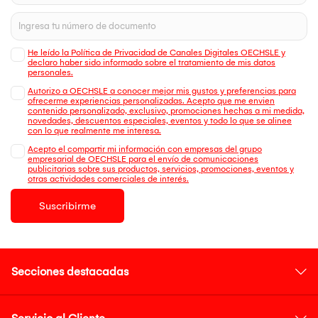
He leído la Política de Privacidad de Canales Digitales OECHSLE y
declaro haber sido informado sobre el tratamiento de mis datos
personales.
Autorizo a OECHSLE a conocer mejor mis gustos y preferencias para
ofrecerme experiencias personalizadas. Acepto que me envien
contenido personalizado, exclusivo, promociones hechas a mi medida,
novedades, descuentos especiales, eventos y todo lo que se alinee
con lo que realmente me interesa.
Acepto el compartir mi información con empresas del grupo
empresarial de OECHSLE para el envío de comunicaciones
publicitarias sobre sus productos, servicios, promociones, eventos y
otras actividades comerciales de interés.
Suscribirme
Secciones destacadas