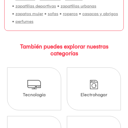
•
zapatillas deportivas
•
zapatillas urbanas
•
zapatos mujer
•
sofas
•
roperos
•
casacas y abrigos
•
perfumes
También puedes explorar nuestras
categorías
Tecnología
Electrohogar