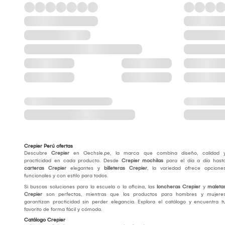
Crepier Perú ofertas
Descubre
Crepier
en Oechsle.pe, la marca que combina diseño, calidad 
practicidad en cada producto. Desde
Crepier mochilas
para el día a día hast
carteras Crepier
elegantes y
billeteras Crepier
, la variedad ofrece opcione
funcionales y con estilo para todos.
Si buscas soluciones para la escuela o la oficina, las
loncheras Crepier
y
maleta
Crepier
son perfectas, mientras que los productos para hombres y mujere
garantizan practicidad sin perder elegancia. Explora el catálogo y encuentra t
favorito de forma fácil y cómoda.
Catálogo Crepier