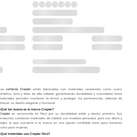
Las
carteras Crepier
están fabricadas con materiales resistentes como cuero
sintético, lona y telas de alta calidad, garantizando durabilidad y comodidad. Estos
materiales permiten mantener la forma y proteger tus pertenencias, además de
ofrecer un diseño elegante y funcional.
¿Qué tan buena es la marca Crepier?
Crepier
es reconocida en Perú por su durabilidad, estilo y diseño práctico. Sus
productos combinan materiales de calidad con modelos pensados para uso diario y
viajes, lo que convierte a la marca en una opción confiable tanto para hombres
como para mujeres.
¿Qué materiales usa Crepier Perú?