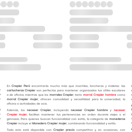
En
Crepier Perú
encontrarás mucho más que mochilas, loncheras y maletas: las
y
cartucheras Crepier
son perfectas para mantener organizados tus útiles escolares
a
o de oficina, mientras que los
morrales Crepier
, tanto
morral Crepier hombre
como
s
morral Crepier mujer
, ofrecen comodidad y versatilidad para la universidad, la
oficina o actividades de ocio.
s
Además, los
neceser Crepier
, incluyendo
neceser Crepier hombre
y
neceser
s
Crepier mujer
, facilitan mantener tus pertenencias en orden durante viajes o el
u
gimnasio. Para quienes buscan funcionalidad con estilo, la categoría de
monederos
Crepier
incluye el
Monedero Crepier mujer
, combinando funcionalidad y estilo.
Todo esto está disponible con
Crepier precio
competitivo y, en ocasiones, con