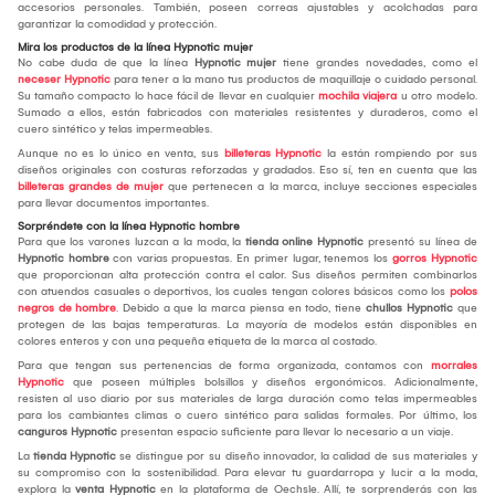
accesorios personales. También, poseen correas ajustables y acolchadas para
garantizar la comodidad y protección.
Mira los productos de la línea Hypnotic mujer
No cabe duda de que la línea
Hypnotic mujer
tiene grandes novedades, como el
neceser Hypnotic
para tener a la mano tus productos de maquillaje o cuidado personal.
Su tamaño compacto lo hace fácil de llevar en cualquier
mochila viajera
u otro modelo.
Sumado a ellos, están fabricados con materiales resistentes y duraderos, como el
cuero sintético y telas impermeables.
Aunque no es lo único en venta, sus
billeteras Hypnotic
la están rompiendo por sus
diseños originales con costuras reforzadas y gradados. Eso sí, ten en cuenta que las
billeteras grandes de mujer
que pertenecen a la marca, incluye secciones especiales
para llevar documentos importantes.
Sorpréndete con la línea Hypnotic hombre
Para que los varones luzcan a la moda, la
tienda online
Hypnotic
presentó su línea de
Hypnotic hombre
con varias propuestas. En primer lugar, tenemos los
gorros Hypnotic
que proporcionan alta protección contra el calor. Sus diseños permiten combinarlos
con atuendos casuales o deportivos, los cuales tengan colores básicos como los
polos
negros de hombre
. Debido a que la marca piensa en todo, tiene
chullos Hypnotic
que
protegen de las bajas temperaturas. La mayoría de modelos están disponibles en
colores enteros y con una pequeña etiqueta de la marca al costado.
Para que tengan sus pertenencias de forma organizada, contamos con
morrales
Hypnotic
que poseen múltiples bolsillos y diseños ergonómicos. Adicionalmente,
resisten al uso diario por sus materiales de larga duración como telas impermeables
para los cambiantes climas o cuero sintético para salidas formales. Por último, los
canguros Hypnotic
presentan espacio suficiente para llevar lo necesario a un viaje.
La
tienda
Hypnotic
se distingue por su diseño innovador, la calidad de sus materiales y
su compromiso con la sostenibilidad. Para elevar tu guardarropa y lucir a la moda,
explora la
venta Hypnotic
en la plataforma de Oechsle. Allí, te sorprenderás con las