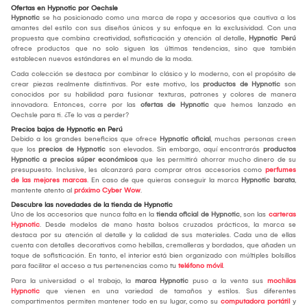
Ofertas en Hypnotic por Oechsle
Hypnotic
se ha posicionado como una marca de ropa y accesorios que cautiva a los
amantes del estilo con sus diseños únicos y su enfoque en la exclusividad. Con una
propuesta que combina creatividad, sofisticación y atención al detalle,
Hypnotic Perú
ofrece productos que no solo siguen las últimas tendencias, sino que también
establecen nuevos estándares en el mundo de la moda.
Cada colección se destaca por combinar lo clásico y lo moderno, con el propósito de
crear piezas realmente distintivas. Por este motivo, los
productos de Hypnotic
son
conocidos por su habilidad para fusionar texturas, patrones y colores de manera
innovadora. Entonces, corre por las
ofertas de
Hypnotic
que hemos lanzado en
Oechsle para ti. ¿Te lo vas a perder?
Precios bajos de Hypnotic en Perú
Debido a los grandes beneficios que ofrece
Hypnotic
oficial
, muchas personas creen
que los
precios de Hypnotic
son elevados. Sin embargo, aquí encontrarás
productos
Hypnotic a precios súper económicos
que les permitirá ahorrar mucho dinero de su
presupuesto. Inclusive, les alcanzará para comprar otros accesorios como
perfumes
de las mejores marcas
. En caso de que quieras conseguir la marca
Hypnotic
barata
,
mantente atento al
próximo Cyber Wow
.
Descubre las novedades de la tienda de Hypnotic
Uno de los accesorios que nunca falta en la
tienda oficial de Hypnotic
, son las
carteras
Hypnotic
. Desde modelos de mano hasta bolsos cruzados prácticos, la marca se
destaca por su atención al detalle y la calidad de sus materiales. Cada una de ellas
cuenta con detalles decorativos como hebillas, cremalleras y bordados, que añaden un
toque de sofisticación. En tanto, el interior está bien organizado con múltiples bolsillos
para facilitar el acceso a tus pertenencias como tu
teléfono móvil
.
Para la universidad o el trabajo, la
marca Hypnotic
puso a la venta sus
mochilas
Hypnotic
que vienen en una variedad de tamaños y estilos. Sus diferentes
compartimentos permiten mantener todo en su lugar, como su
computadora portátil
y