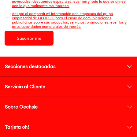
novedades, descuentos especiales, eventos y todo lo que se alinee
con lo que realmente me interesa.
Acepto el compartir mi información con empresas del grupo
empresarial de OECHSLE para el envío de comunicaciones
publicitarias sobre sus productos, servicios, promociones, eventos y
otras actividades comerciales de interés.
Suscribirme
Secciones destacadas
Servicio al Cliente
Sobre Oechsle
Tarjeta oh!