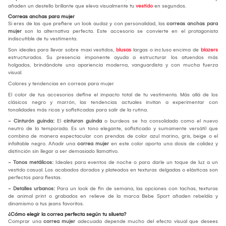
añaden un destello brillante que eleva visualmente tu
vestido
en segundos.
Correas anchas para mujer
Si eres de las que prefiere un look audaz y con personalidad, las
correas anchas para
mujer
son la alternativa perfecta. Este accesorio se convierte en el protagonista
indiscutible de tu vestimenta.
Son ideales para llevar sobre maxi vestidos,
blusas
largas o incluso encima de
blazers
estructurados. Su presencia imponente ayuda a estructurar los atuendos más
holgados, brindándote una apariencia moderna, vanguardista y con mucha fuerza
visual.
Colores y tendencias en correas para mujer
El color de tus accesorios define el impacto total de tu vestimenta. Más allá de los
clásicos negro y marrón, las tendencias actuales invitan a experimentar con
tonalidades más ricas y sofisticadas para salir de la rutina.
- Cinturón guinda:
El
cinturon guinda
o burdeos se ha consolidado como el nuevo
neutro de la temporada. Es un tono elegante, sofisticado y sumamente versátil que
combina de manera espectacular con prendas de color azul marino, gris, beige o el
infaltable negro. Añadir una
correa mujer
en este color aporta una dosis de calidez y
distinción sin llegar a ser demasiado llamativo.
- Tonos metálicos:
Ideales para eventos de noche o para darle un toque de luz a un
vestido casual. Los acabados dorados y plateados en texturas delgadas o elásticas son
perfectos para fiestas.
- Detalles urbanos:
Para un look de fin de semana, las opciones con tachas, texturas
de animal print o grabados en relieve de la marca Bebe Sport añaden rebeldía y
dinamismo a tus jeans favoritos.
¿Cómo elegir la correa perfecta según tu silueta?
Comprar una
correa mujer
adecuada depende mucho del efecto visual que desees