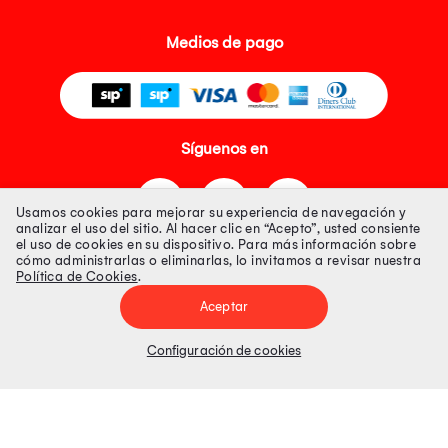
Medios de pago
Síguenos en
Usamos cookies para mejorar su experiencia de navegación y
analizar el uso del sitio. Al hacer clic en “Acepto”, usted consiente
el uso de cookies en su dispositivo. Para más información sobre
cómo administrarlas o eliminarlas, lo invitamos a revisar nuestra
Política de Cookies
.
Tienda 100% Segura
Aceptar
Tiendas Peruanas S.A. R.U.C. Nº 20493020618. Todos los derechos
reservados. Av. Aviación 2405 Piso 3, San Borja
Configuración de cookies
Precios disponibles solo en www.oechsle.pe. Precios online publicados
pueden incluir descuento adicional. Precios sujetos a variaciones sin
previo aviso. Productos sujetos a disponibilidad de stock
El Oficial de Protección de Datos Personales de Tiendas Peruanas S.A.
identificada con RUC No. 20493020618 es el señor Juan Diego Gavelan
Zegarra identificado con D.N.I. N° 45218133, cuyo correo corporativo de
contacto es
oficial.protecciondedatos@oechsle.pe