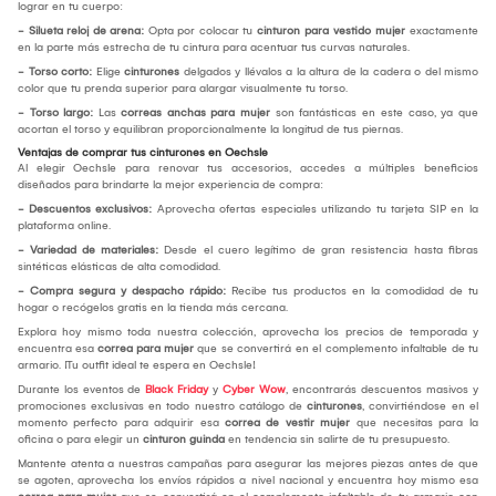
lograr en tu cuerpo:
- Silueta reloj de arena:
Opta por colocar tu
cinturon para vestido mujer
exactamente
en la parte más estrecha de tu cintura para acentuar tus curvas naturales.
- Torso corto:
Elige
cinturones
delgados y llévalos a la altura de la cadera o del mismo
color que tu prenda superior para alargar visualmente tu torso.
- Torso largo:
Las
correas anchas para mujer
son fantásticas en este caso, ya que
acortan el torso y equilibran proporcionalmente la longitud de tus piernas.
Ventajas de comprar tus cinturones en Oechsle
Al elegir Oechsle para renovar tus accesorios, accedes a múltiples beneficios
diseñados para brindarte la mejor experiencia de compra:
- Descuentos exclusivos:
Aprovecha ofertas especiales utilizando tu tarjeta SIP en la
plataforma online.
- Variedad de materiales:
Desde el cuero legítimo de gran resistencia hasta fibras
sintéticas elásticas de alta comodidad.
- Compra segura y despacho rápido:
Recibe tus productos en la comodidad de tu
hogar o recógelos gratis en la tienda más cercana.
Explora hoy mismo toda nuestra colección, aprovecha los precios de temporada y
encuentra esa
correa para mujer
que se convertirá en el complemento infaltable de tu
armario. ¡Tu outfit ideal te espera en Oechsle!
Durante los eventos de
Black Friday
y
Cyber Wow
, encontrarás descuentos masivos y
promociones exclusivas en todo nuestro catálogo de
cinturones
, convirtiéndose en el
momento perfecto para adquirir esa
correa de vestir mujer
que necesitas para la
oficina o para elegir un
cinturon guinda
en tendencia sin salirte de tu presupuesto.
Mantente atenta a nuestras campañas para asegurar las mejores piezas antes de que
se agoten, aprovecha los envíos rápidos a nivel nacional y encuentra hoy mismo esa