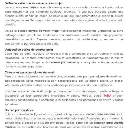
Define tu estilo con las correas para mujer
Las
correas para mujer
son mucho más que un accesorio funcional; son la pieza clave
para transformar por completo cualquier atuendo. Ya sea que busques ajustar una
prenda suelta, añadir un toque de color a un look monocromático o definir tu silueta
con elegancia, en Oechsle contamos con una colección exclusiva diseñada para cada
ocasión.
Desde la clásica
correa de vestir mujer
hasta opciones modernas y urbanas, nuestro
catálogo reúne las últimas tendencias con materiales de alta calidad que garantizan
durabilidad y estilo. Explora nuestra variedad de
cinturones
y encuentra el
complemento perfecto para tu día a día.
Variedad de estilos de correa mujer
Cada tipo de outfit requiere un accesorio que se adapte a su estructura y nivel de
formalidad. En Oechsle entendemos que la versatilidad es fundamental, por lo que te
ofrecemos una amplia gama de
correas para mujer
que se ajustan a tus necesidades
diarias y eventos especiales.
Cinturones para pantalones de vestir
Para el entorno laboral o eventos formales, los
cinturones para pantalones de vestir
son
indispensables. Estos modelos suelen caracterizarse por un diseño sobrio, un grosor
intermedio y hebillas metálicas en acabados pulidos como el dorado o plateado.
Una buena
correa de vestir mujer
en tonos neutros como negro, marrón o beige te
asegurará un look corporativo impecable y pulcro. Marcas como
TABÚ
ofrecen
opciones sofisticadas que combinan a la perfección con pantalones de sastre y blusas
ejecutivas.
Correa para vestidos
Si buscas resaltar tu figura al usar prendas holgadas, una
correa para vestidos
es tu
mejor aliada. Este tipo de accesorio está diseñado específicamente para marcar la
cintura alta, creando una silueta armónica. Puedes optar por un
cinturon para vestido
mujer
de estilo elástico con broches decorativos, los cuales se estiran cómodamente y