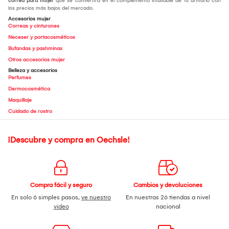
correa para mujer
que se convertirá en el complemento infaltable de tu armario con
los precios más bajos del mercado.
Accesorios mujer
Correas y cinturones
Neceser y portacosméticos
Bufandas y pashminas
Otros accesorios mujer
Belleza y accesorios
Perfumes
Dermocosmética
Maquillaje
Cuidado de rostro
¡Descubre y compra en Oechsle!
Compra fácil y seguro
Cambios y devoluciones
En solo 6 simples pasos,
ve nuestro
En nuestras 26 tiendas a nivel
video
nacional