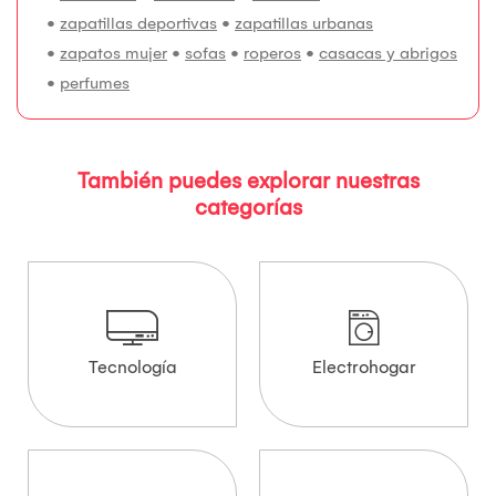
•
zapatillas deportivas
•
zapatillas urbanas
•
zapatos mujer
•
sofas
•
roperos
•
casacas y abrigos
•
perfumes
También puedes explorar nuestras
categorías
Tecnología
Electrohogar