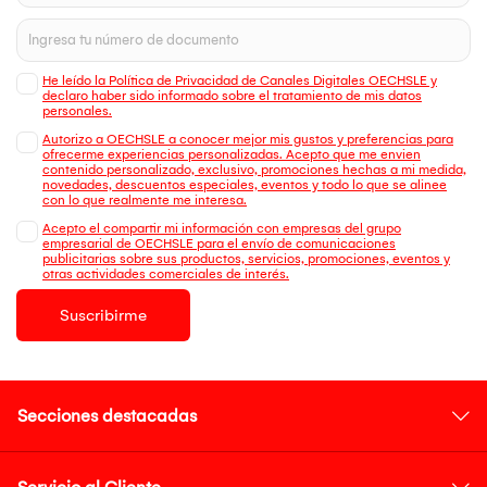
He leído la Política de Privacidad de Canales Digitales OECHSLE y
declaro haber sido informado sobre el tratamiento de mis datos
personales.
Autorizo a OECHSLE a conocer mejor mis gustos y preferencias para
ofrecerme experiencias personalizadas. Acepto que me envien
contenido personalizado, exclusivo, promociones hechas a mi medida,
novedades, descuentos especiales, eventos y todo lo que se alinee
con lo que realmente me interesa.
Acepto el compartir mi información con empresas del grupo
empresarial de OECHSLE para el envío de comunicaciones
publicitarias sobre sus productos, servicios, promociones, eventos y
otras actividades comerciales de interés.
Suscribirme
Secciones destacadas