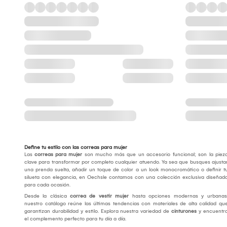
Define tu estilo con las correas para mujer
Las
correas para mujer
son mucho más que un accesorio funcional; son la piez
clave para transformar por completo cualquier atuendo. Ya sea que busques ajusta
una prenda suelta, añadir un toque de color a un look monocromático o definir t
silueta con elegancia, en Oechsle contamos con una colección exclusiva diseñad
para cada ocasión.
Desde la clásica
correa de vestir mujer
hasta opciones modernas y urbanas
nuestro catálogo reúne las últimas tendencias con materiales de alta calidad qu
garantizan durabilidad y estilo. Explora nuestra variedad de
cinturones
y encuentr
el complemento perfecto para tu día a día.