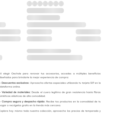
Al elegir Oechsle para renovar tus accesorios, accedes a múltiples beneficios
diseñados para brindarte la mejor experiencia de compra:
- Descuentos exclusivos:
Aprovecha ofertas especiales utilizando tu tarjeta SIP en la
plataforma online.
- Variedad de materiales:
Desde el cuero legítimo de gran resistencia hasta fibras
sintéticas elásticas de alta comodidad.
- Compra segura y despacho rápido:
Recibe tus productos en la comodidad de tu
hogar o recógelos gratis en la tienda más cercana.
Explora hoy mismo toda nuestra colección, aprovecha los precios de temporada y