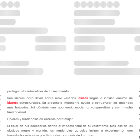
protagonista indiscutible de tu vestimenta.
a
Son ideales para llevar sobre maxi vestidos,
blusas
largas o incluso encima de
r
blazers
estructurados. Su presencia imponente ayuda a estructurar los atuendos
u
más holgados, brindándote una apariencia moderna, vanguardista y con mucha
a
fuerza visual.
Colores y tendencias en correas para mujer
,
e
El color de tus accesorios define el impacto total de tu vestimenta. Más allá de los
a
clásicos negro y marrón, las tendencias actuales invitan a experimentar con
tonalidades más ricas y sofisticadas para salir de la rutina.