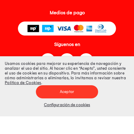
Medios de pago
Síguenos en
Usamos cookies para mejorar su experiencia de navegación y
analizar el uso del sitio. Al hacer clic en “Acepto”, usted consiente
el uso de cookies en su dispositivo. Para más información sobre
cómo administrarlas o eliminarlas, lo invitamos a revisar nuestra
Política de Cookies
.
Tienda 100% Segura
Aceptar
Tiendas Peruanas S.A. R.U.C. Nº 20493020618. Todos los derechos
reservados. Av. Aviación 2405 Piso 3, San Borja
Configuración de cookies
Precios disponibles solo en www.oechsle.pe. Precios online publicados
pueden incluir descuento adicional. Precios sujetos a variaciones sin
previo aviso. Productos sujetos a disponibilidad de stock
El Oficial de Protección de Datos Personales de Tiendas Peruanas S.A.
identificada con RUC No. 20493020618 es el señor Juan Diego Gavelan
Zegarra identificado con D.N.I. N° 45218133, cuyo correo corporativo de
contacto es
oficial.protecciondedatos@oechsle.pe