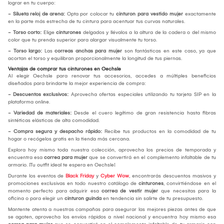
lograr en tu cuerpo:
- Silueta reloj de arena:
Opta por colocar tu
cinturon para vestido mujer
exactamente
en la parte más estrecha de tu cintura para acentuar tus curvas naturales.
- Torso corto:
Elige
cinturones
delgados y llévalos a la altura de la cadera o del mismo
color que tu prenda superior para alargar visualmente tu torso.
- Torso largo:
Las
correas anchas para mujer
son fantásticas en este caso, ya que
acortan el torso y equilibran proporcionalmente la longitud de tus piernas.
Ventajas de comprar tus cinturones en Oechsle
Al elegir Oechsle para renovar tus accesorios, accedes a múltiples beneficios
diseñados para brindarte la mejor experiencia de compra:
- Descuentos exclusivos:
Aprovecha ofertas especiales utilizando tu tarjeta SIP en la
plataforma online.
- Variedad de materiales:
Desde el cuero legítimo de gran resistencia hasta fibras
sintéticas elásticas de alta comodidad.
- Compra segura y despacho rápido:
Recibe tus productos en la comodidad de tu
hogar o recógelos gratis en la tienda más cercana.
Explora hoy mismo toda nuestra colección, aprovecha los precios de temporada y
encuentra esa
correa para mujer
que se convertirá en el complemento infaltable de tu
armario. ¡Tu outfit ideal te espera en Oechsle!
Durante los eventos de
Black Friday
y
Cyber Wow
, encontrarás descuentos masivos y
promociones exclusivas en todo nuestro catálogo de
cinturones
, convirtiéndose en el
momento perfecto para adquirir esa
correa de vestir mujer
que necesitas para la
oficina o para elegir un
cinturon guinda
en tendencia sin salirte de tu presupuesto.
Mantente atenta a nuestras campañas para asegurar las mejores piezas antes de que
se agoten, aprovecha los envíos rápidos a nivel nacional y encuentra hoy mismo esa