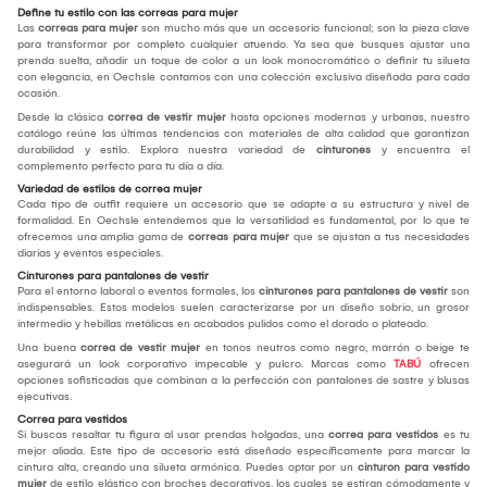
Define tu estilo con las correas para mujer
Las
correas para mujer
son mucho más que un accesorio funcional; son la pieza clave
para transformar por completo cualquier atuendo. Ya sea que busques ajustar una
prenda suelta, añadir un toque de color a un look monocromático o definir tu silueta
con elegancia, en Oechsle contamos con una colección exclusiva diseñada para cada
ocasión.
Desde la clásica
correa de vestir mujer
hasta opciones modernas y urbanas, nuestro
catálogo reúne las últimas tendencias con materiales de alta calidad que garantizan
durabilidad y estilo. Explora nuestra variedad de
cinturones
y encuentra el
complemento perfecto para tu día a día.
Variedad de estilos de correa mujer
Cada tipo de outfit requiere un accesorio que se adapte a su estructura y nivel de
formalidad. En Oechsle entendemos que la versatilidad es fundamental, por lo que te
ofrecemos una amplia gama de
correas para mujer
que se ajustan a tus necesidades
diarias y eventos especiales.
Cinturones para pantalones de vestir
Para el entorno laboral o eventos formales, los
cinturones para pantalones de vestir
son
indispensables. Estos modelos suelen caracterizarse por un diseño sobrio, un grosor
intermedio y hebillas metálicas en acabados pulidos como el dorado o plateado.
Una buena
correa de vestir mujer
en tonos neutros como negro, marrón o beige te
asegurará un look corporativo impecable y pulcro. Marcas como
TABÚ
ofrecen
opciones sofisticadas que combinan a la perfección con pantalones de sastre y blusas
ejecutivas.
Correa para vestidos
Si buscas resaltar tu figura al usar prendas holgadas, una
correa para vestidos
es tu
mejor aliada. Este tipo de accesorio está diseñado específicamente para marcar la
cintura alta, creando una silueta armónica. Puedes optar por un
cinturon para vestido
mujer
de estilo elástico con broches decorativos, los cuales se estiran cómodamente y