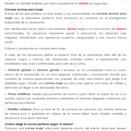
añaden un destello brillante que eleva visualmente tu
vestido
en segundos.
Correas anchas para mujer
Si eres de las que prefiere un look audaz y con personalidad, las
correas anchas para
mujer
son la alternativa perfecta. Este accesorio se convierte en el protagonista
indiscutible de tu vestimenta.
Son ideales para llevar sobre maxi vestidos,
blusas
largas o incluso encima de
blazers
estructurados. Su presencia imponente ayuda a estructurar los atuendos más
holgados, brindándote una apariencia moderna, vanguardista y con mucha fuerza
visual.
Colores y tendencias en correas para mujer
El color de tus accesorios define el impacto total de tu vestimenta. Más allá de los
clásicos negro y marrón, las tendencias actuales invitan a experimentar con
tonalidades más ricas y sofisticadas para salir de la rutina.
- Cinturón guinda:
El
cinturon guinda
o burdeos se ha consolidado como el nuevo
neutro de la temporada. Es un tono elegante, sofisticado y sumamente versátil que
combina de manera espectacular con prendas de color azul marino, gris, beige o el
infaltable negro. Añadir una
correa mujer
en este color aporta una dosis de calidez y
distinción sin llegar a ser demasiado llamativo.
- Tonos metálicos:
Ideales para eventos de noche o para darle un toque de luz a un
vestido casual. Los acabados dorados y plateados en texturas delgadas o elásticas son
perfectos para fiestas.
- Detalles urbanos:
Para un look de fin de semana, las opciones con tachas, texturas
de animal print o grabados en relieve de la marca Bebe Sport añaden rebeldía y
dinamismo a tus jeans favoritos.
¿Cómo elegir la correa perfecta según tu silueta?
Comprar una
correa mujer
adecuada depende mucho del efecto visual que desees