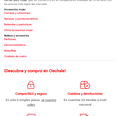
correa para mujer
que se convertirá en el complemento infaltable de tu armario con
los precios más bajos del mercado.
Accesorios mujer
Correas y cinturones
Neceser y portacosméticos
Bufandas y pashminas
Otros accesorios mujer
Belleza y accesorios
Perfumes
Dermocosmética
Maquillaje
Cuidado de rostro
¡Descubre y compra en Oechsle!
Compra fácil y seguro
Cambios y devoluciones
En solo 6 simples pasos,
ve nuestro
En nuestras 26 tiendas a nivel
video
nacional