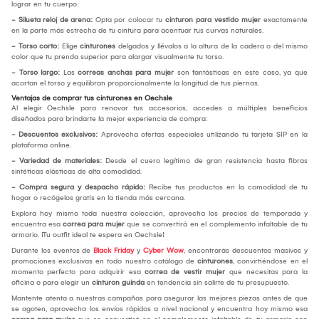
lograr en tu cuerpo:
- Silueta reloj de arena:
Opta por colocar tu
cinturon para vestido mujer
exactamente
en la parte más estrecha de tu cintura para acentuar tus curvas naturales.
- Torso corto:
Elige
cinturones
delgados y llévalos a la altura de la cadera o del mismo
color que tu prenda superior para alargar visualmente tu torso.
- Torso largo:
Las
correas anchas para mujer
son fantásticas en este caso, ya que
acortan el torso y equilibran proporcionalmente la longitud de tus piernas.
Ventajas de comprar tus cinturones en Oechsle
Al elegir Oechsle para renovar tus accesorios, accedes a múltiples beneficios
diseñados para brindarte la mejor experiencia de compra:
- Descuentos exclusivos:
Aprovecha ofertas especiales utilizando tu tarjeta SIP en la
plataforma online.
- Variedad de materiales:
Desde el cuero legítimo de gran resistencia hasta fibras
sintéticas elásticas de alta comodidad.
- Compra segura y despacho rápido:
Recibe tus productos en la comodidad de tu
hogar o recógelos gratis en la tienda más cercana.
Explora hoy mismo toda nuestra colección, aprovecha los precios de temporada y
encuentra esa
correa para mujer
que se convertirá en el complemento infaltable de tu
armario. ¡Tu outfit ideal te espera en Oechsle!
Durante los eventos de
Black Friday
y
Cyber Wow
, encontrarás descuentos masivos y
promociones exclusivas en todo nuestro catálogo de
cinturones
, convirtiéndose en el
momento perfecto para adquirir esa
correa de vestir mujer
que necesitas para la
oficina o para elegir un
cinturon guinda
en tendencia sin salirte de tu presupuesto.
Mantente atenta a nuestras campañas para asegurar las mejores piezas antes de que
se agoten, aprovecha los envíos rápidos a nivel nacional y encuentra hoy mismo esa