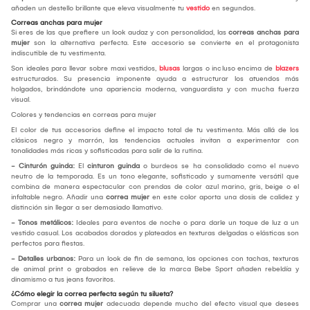
añaden un destello brillante que eleva visualmente tu
vestido
en segundos.
Correas anchas para mujer
Si eres de las que prefiere un look audaz y con personalidad, las
correas anchas para
mujer
son la alternativa perfecta. Este accesorio se convierte en el protagonista
indiscutible de tu vestimenta.
Son ideales para llevar sobre maxi vestidos,
blusas
largas o incluso encima de
blazers
estructurados. Su presencia imponente ayuda a estructurar los atuendos más
holgados, brindándote una apariencia moderna, vanguardista y con mucha fuerza
visual.
Colores y tendencias en correas para mujer
El color de tus accesorios define el impacto total de tu vestimenta. Más allá de los
clásicos negro y marrón, las tendencias actuales invitan a experimentar con
tonalidades más ricas y sofisticadas para salir de la rutina.
- Cinturón guinda:
El
cinturon guinda
o burdeos se ha consolidado como el nuevo
neutro de la temporada. Es un tono elegante, sofisticado y sumamente versátil que
combina de manera espectacular con prendas de color azul marino, gris, beige o el
infaltable negro. Añadir una
correa mujer
en este color aporta una dosis de calidez y
distinción sin llegar a ser demasiado llamativo.
- Tonos metálicos:
Ideales para eventos de noche o para darle un toque de luz a un
vestido casual. Los acabados dorados y plateados en texturas delgadas o elásticas son
perfectos para fiestas.
- Detalles urbanos:
Para un look de fin de semana, las opciones con tachas, texturas
de animal print o grabados en relieve de la marca Bebe Sport añaden rebeldía y
dinamismo a tus jeans favoritos.
¿Cómo elegir la correa perfecta según tu silueta?
Comprar una
correa mujer
adecuada depende mucho del efecto visual que desees