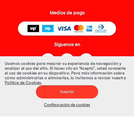
Medios de pago
Síguenos en
Usamos cookies para mejorar su experiencia de navegación y
analizar el uso del sitio. Al hacer clic en “Acepto”, usted consiente
el uso de cookies en su dispositivo. Para más información sobre
cómo administrarlas o eliminarlas, lo invitamos a revisar nuestra
Política de Cookies
.
Tienda 100% Segura
Aceptar
Tiendas Peruanas S.A. R.U.C. Nº 20493020618. Todos los derechos
reservados. Av. Aviación 2405 Piso 3, San Borja
Configuración de cookies
Precios disponibles solo en www.oechsle.pe. Precios online publicados
pueden incluir descuento adicional. Precios sujetos a variaciones sin
previo aviso. Productos sujetos a disponibilidad de stock
El Oficial de Protección de Datos Personales de Tiendas Peruanas S.A.
identificada con RUC No. 20493020618 es el señor Juan Diego Gavelan
Zegarra identificado con D.N.I. N° 45218133, cuyo correo corporativo de
contacto es
oficial.protecciondedatos@oechsle.pe