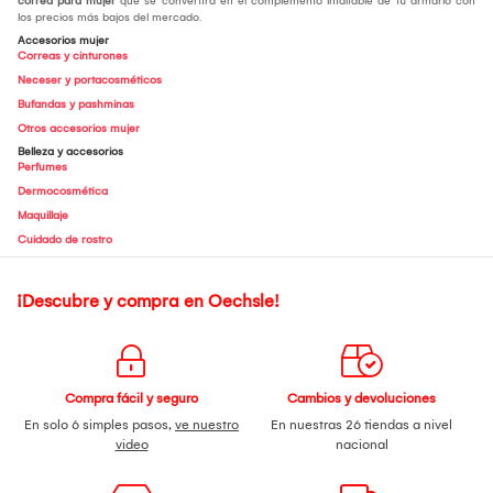
correa para mujer
que se convertirá en el complemento infaltable de tu armario con
los precios más bajos del mercado.
Accesorios mujer
Correas y cinturones
Neceser y portacosméticos
Bufandas y pashminas
Otros accesorios mujer
Belleza y accesorios
Perfumes
Dermocosmética
Maquillaje
Cuidado de rostro
¡Descubre y compra en Oechsle!
Compra fácil y seguro
Cambios y devoluciones
En solo 6 simples pasos,
ve nuestro
En nuestras 26 tiendas a nivel
video
nacional