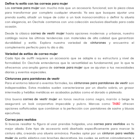
Define tu estilo con las correas para mujer
Las
correas para mujer
son mucho más que un accesorio funcional; son la pieza clave
para transformar por completo cualquier atuendo. Ya sea que busques ajustar una
prenda suelta, añadir un toque de color a un look monocromático o definir tu silueta
con elegancia, en Oechsle contamos con una colección exclusiva diseñada para cada
ocasión.
Desde la clásica
correa de vestir mujer
hasta opciones modernas y urbanas, nuestro
catálogo reúne las últimas tendencias con materiales de alta calidad que garantizan
durabilidad y estilo. Explora nuestra variedad de
cinturones
y encuentra el
complemento perfecto para tu día a día.
Variedad de estilos de correa mujer
Cada tipo de outfit requiere un accesorio que se adapte a su estructura y nivel de
formalidad. En Oechsle entendemos que la versatilidad es fundamental, por lo que te
ofrecemos una amplia gama de
correas para mujer
que se ajustan a tus necesidades
diarias y eventos especiales.
Cinturones para pantalones de vestir
Para el entorno laboral o eventos formales, los
cinturones para pantalones de vestir
son
indispensables. Estos modelos suelen caracterizarse por un diseño sobrio, un grosor
intermedio y hebillas metálicas en acabados pulidos como el dorado o plateado.
Una buena
correa de vestir mujer
en tonos neutros como negro, marrón o beige te
asegurará un look corporativo impecable y pulcro. Marcas como
TABÚ
ofrecen
opciones sofisticadas que combinan a la perfección con pantalones de sastre y blusas
ejecutivas.
Correa para vestidos
Si buscas resaltar tu figura al usar prendas holgadas, una
correa para vestidos
es tu
mejor aliada. Este tipo de accesorio está diseñado específicamente para marcar la
cintura alta, creando una silueta armónica. Puedes optar por un
cinturon para vestido
mujer
de estilo elástico con broches decorativos, los cuales se estiran cómodamente y