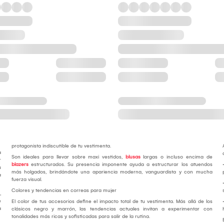
protagonista indiscutible de tu vestimenta.
a
Son ideales para llevar sobre maxi vestidos,
blusas
largas o incluso encima de
r
blazers
estructurados. Su presencia imponente ayuda a estructurar los atuendos
u
más holgados, brindándote una apariencia moderna, vanguardista y con mucha
a
fuerza visual.
Colores y tendencias en correas para mujer
,
e
El color de tus accesorios define el impacto total de tu vestimenta. Más allá de los
a
clásicos negro y marrón, las tendencias actuales invitan a experimentar con
tonalidades más ricas y sofisticadas para salir de la rutina.