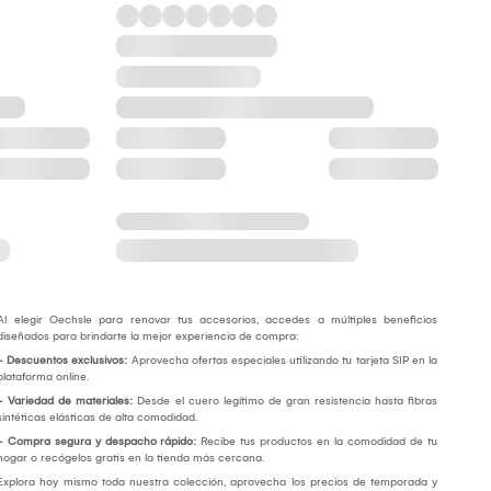
Al elegir Oechsle para renovar tus accesorios, accedes a múltiples beneficios
diseñados para brindarte la mejor experiencia de compra:
- Descuentos exclusivos:
Aprovecha ofertas especiales utilizando tu tarjeta SIP en la
plataforma online.
- Variedad de materiales:
Desde el cuero legítimo de gran resistencia hasta fibras
sintéticas elásticas de alta comodidad.
- Compra segura y despacho rápido:
Recibe tus productos en la comodidad de tu
hogar o recógelos gratis en la tienda más cercana.
Explora hoy mismo toda nuestra colección, aprovecha los precios de temporada y