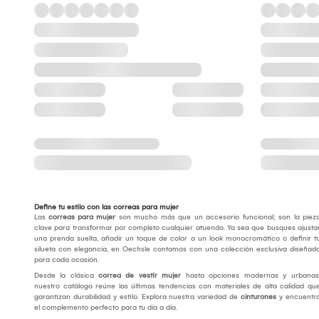
Define tu estilo con las correas para mujer
Las
correas para mujer
son mucho más que un accesorio funcional; son la piez
clave para transformar por completo cualquier atuendo. Ya sea que busques ajusta
una prenda suelta, añadir un toque de color a un look monocromático o definir t
silueta con elegancia, en Oechsle contamos con una colección exclusiva diseñad
para cada ocasión.
Desde la clásica
correa de vestir mujer
hasta opciones modernas y urbanas
nuestro catálogo reúne las últimas tendencias con materiales de alta calidad qu
garantizan durabilidad y estilo. Explora nuestra variedad de
cinturones
y encuentr
el complemento perfecto para tu día a día.