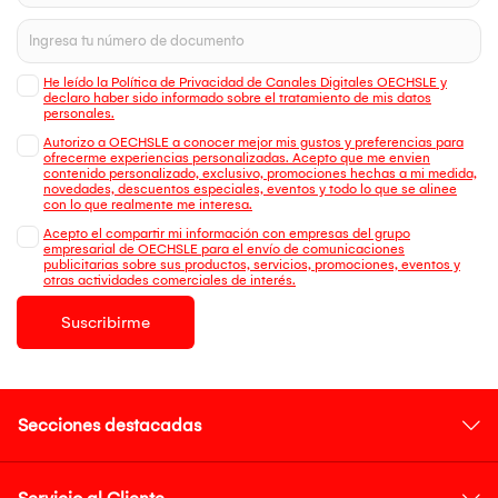
He leído la Política de Privacidad de Canales Digitales OECHSLE y
declaro haber sido informado sobre el tratamiento de mis datos
personales.
Autorizo a OECHSLE a conocer mejor mis gustos y preferencias para
ofrecerme experiencias personalizadas. Acepto que me envien
contenido personalizado, exclusivo, promociones hechas a mi medida,
novedades, descuentos especiales, eventos y todo lo que se alinee
con lo que realmente me interesa.
Acepto el compartir mi información con empresas del grupo
empresarial de OECHSLE para el envío de comunicaciones
publicitarias sobre sus productos, servicios, promociones, eventos y
otras actividades comerciales de interés.
Suscribirme
Secciones destacadas