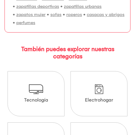
•
zapatillas deportivas
•
zapatillas urbanas
•
zapatos mujer
•
sofas
•
roperos
•
casacas y abrigos
•
perfumes
También puedes explorar nuestras
categorías
Tecnología
Electrohogar